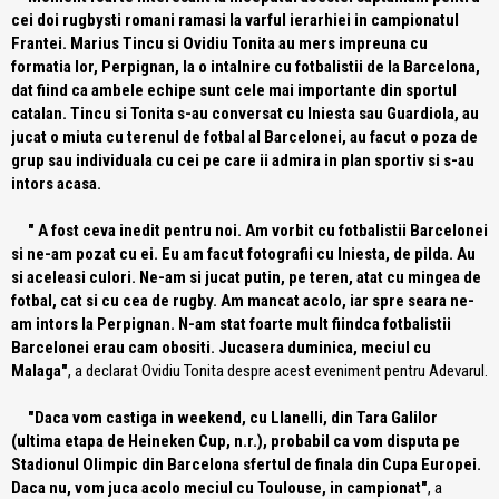
cei doi rugbysti romani ramasi la varful ierarhiei in campionatul
Frantei. Marius Tincu si Ovidiu Tonita au mers impreuna cu
formatia lor, Perpignan, la o intalnire cu fotbalistii de la Barcelona,
dat fiind ca ambele echipe sunt cele mai importante din sportul
catalan. Tincu si Tonita s-au conversat cu Iniesta sau Guardiola, au
jucat o miuta cu terenul de fotbal al Barcelonei, au facut o poza de
grup sau individuala cu cei pe care ii admira in plan sportiv si s-au
intors acasa.
" A fost ceva inedit pentru noi. Am vorbit cu fotbalistii Barcelonei
si ne-am pozat cu ei. Eu am facut fotografii cu Iniesta, de pilda. Au
si aceleasi culori. Ne-am si jucat putin, pe teren, atat cu mingea de
fotbal, cat si cu cea de rugby. Am mancat acolo, iar spre seara ne-
am intors la Perpignan. N-am stat foarte mult fiindca fotbalistii
Barcelonei erau cam obositi. Jucasera duminica, meciul cu
Malaga"
, a declarat Ovidiu Tonita despre acest eveniment pentru Adevarul.
"Daca vom castiga in weekend, cu Llanelli, din Tara Galilor
(ultima etapa de Heineken Cup, n.r.), probabil ca vom disputa pe
Stadionul Olimpic din Barcelona sfertul de finala din Cupa Europei.
Daca nu, vom juca acolo meciul cu Toulouse, in campionat"
, a