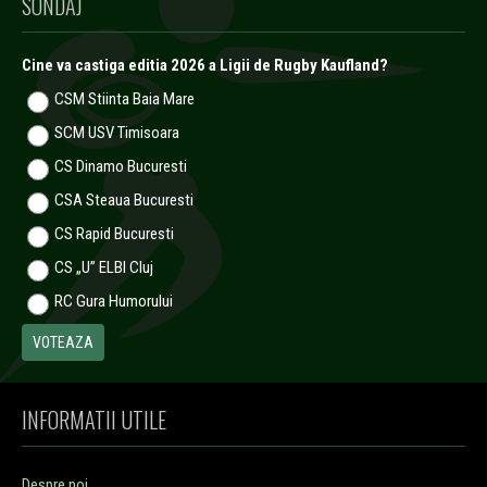
SONDAJ
Cine va castiga editia 2026 a Ligii de Rugby Kaufland?
CSM Stiinta Baia Mare
SCM USV Timisoara
CS Dinamo Bucuresti
CSA Steaua Bucuresti
CS Rapid Bucuresti
CS „U” ELBI Cluj
RC Gura Humorului
INFORMATII UTILE
Despre noi