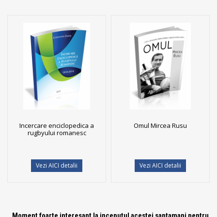
Incercare enciclopedica a
Omul Mircea Rusu
rugbyului romanesc
Vezi AICI detalii
Vezi AICI detalii
Moment foarte interesant la inceputul acestei saptamani pentru