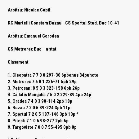
Arbitru: Nicolae Copil
RC Martelli Constam Buzau -
CS Sportul Stud. Buc
10-41
Arbitru: Emanuel Gorodea
CS Metrorex Buc – a stat
Clasament
1. Cleopatra 7 7 0 0 297-30 6pbonus 34puncte
2. Metrorex 7 6 0 1 236-71 5pb 29p
3. Petrosani 8 5 0 3 323-158 6pb 26p
4. Callatis Mangalia 7 5 0 2 229-89 4pb 24p
5. Oradea 7 4 0 3 90-114 2pb 18p
6. Buzau 7 2 0 5 89-224 3pb 11p
7. Sportul 7 2 0 5 187-146 3pb 10p *
8. Pitesti 7 1 0 6 98-277 2pb 6p
9. Targoviste 7 0 0 7 55-495 0pb 0p