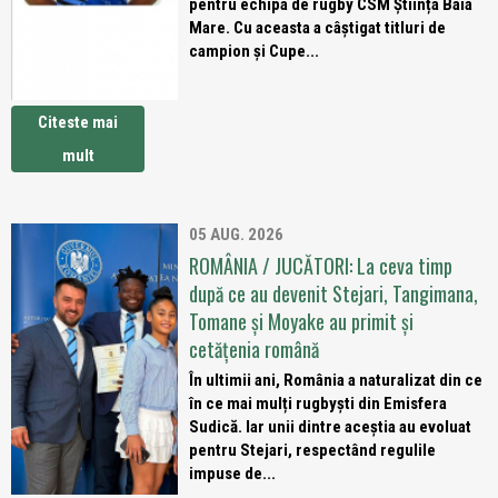
pentru echipa de rugby CSM Știința Baia
Mare. Cu aceasta a câștigat titluri de
campion și Cupe...
Citeste mai
mult
05 AUG. 2026
ROMÂNIA / JUCĂTORI: La ceva timp
după ce au devenit Stejari, Tangimana,
Tomane și Moyake au primit și
cetățenia română
În ultimii ani, România a naturalizat din ce
în ce mai mulți rugbyști din Emisfera
Sudică. Iar unii dintre aceștia au evoluat
pentru Stejari, respectând regulile
impuse de...