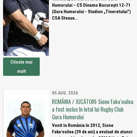
Humorului – CS Dinamo București 12-71
(Gura Humorului - Stadion „Tineretului”)
CSA Steaua...
Citeste mai
mult
05 AUG. 2026
ROMÂNIA / JUCĂTORI: Sione Fakaʻosilea
a fost inclus în lotul lui Rugby Club
Gura Humorului
Venit în România în 2012, Sione
Fakaʻosilea (39 de ani) a evoluat de atunci