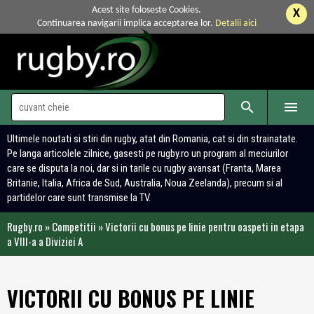
Acest site foloseste Cookies.
X
Continuarea navigarii implica acceptarea lor.
Detalii aici


Ultimele noutati si stiri din rugby, atat din Romania, cat si din strainatate.
Pe langa articolele zilnice, gasesti pe rugby.ro un program al meciurilor
care se disputa la noi, dar si in tarile cu rugby avansat (Franta, Marea
Britanie, Italia, Africa de Sud, Australia, Noua Zeelanda), precum si al
partidelor care sunt transmise la TV.
Rugby.ro
»
Competitii
»
Victorii cu bonus pe linie pentru oaspeti in etapa
a VIII-a a Diviziei A
VICTORII CU BONUS PE LINIE