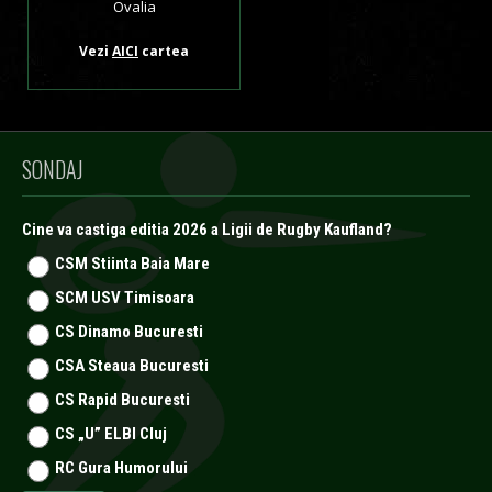
Ovalia
Vezi
AICI
cartea
SONDAJ
Cine va castiga editia 2026 a Ligii de Rugby Kaufland?
CSM Stiinta Baia Mare
SCM USV Timisoara
CS Dinamo Bucuresti
CSA Steaua Bucuresti
CS Rapid Bucuresti
CS „U” ELBI Cluj
RC Gura Humorului