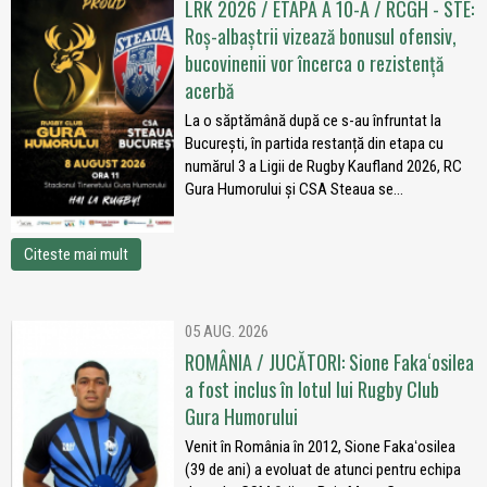
LRK 2026 / ETAPA A 10-A / RCGH - STE:
Roș-albaștrii vizează bonusul ofensiv,
bucovinenii vor încerca o rezistență
acerbă
La o săptămână după ce s-au înfruntat la
București, în partida restanță din etapa cu
numărul 3 a Ligii de Rugby Kaufland 2026, RC
Gura Humorului și CSA Steaua se...
Citeste mai mult
05 AUG. 2026
ROMÂNIA / JUCĂTORI: Sione Fakaʻosilea
a fost inclus în lotul lui Rugby Club
Gura Humorului
Venit în România în 2012, Sione Fakaʻosilea
(39 de ani) a evoluat de atunci pentru echipa