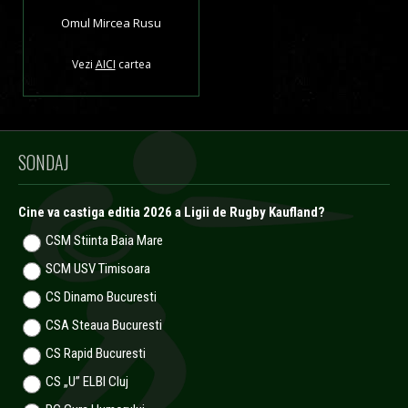
Omul Mircea Rusu
Vezi
AICI
cartea
SONDAJ
Cine va castiga editia 2026 a Ligii de Rugby Kaufland?
CSM Stiinta Baia Mare
SCM USV Timisoara
CS Dinamo Bucuresti
CSA Steaua Bucuresti
CS Rapid Bucuresti
CS „U” ELBI Cluj