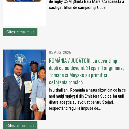
de rugby CSM Știința Baia Mare. Cu aceasta a
câștigat titluri de campion și Cupe...
Citeste mai mult
05 AUG. 2026
ROMÂNIA / JUCĂTORI: La ceva timp
după ce au devenit Stejari, Tangimana,
Tomane și Moyake au primit și
cetățenia română
În ultimii ani, România a naturalizat din ce în ce
mai mulți rugbyști din Emisfera Sudică. Iar unii
dintre aceștia au evoluat pentru Stejari,
respectând regulile impuse de...
Citeste mai mult