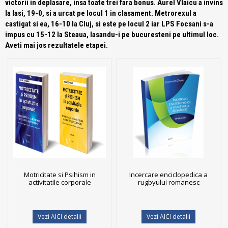
victorii in deplasare, insa toate trei fara bonus. Aurel Vlaicu a invins
la Iasi, 19-0, si a urcat pe locul 1 in clasament. Metrorexul a
castigat si ea, 16-10 la Cluj, si este pe locul 2 iar LPS Focsani s-a
impus cu 15-12 la Steaua, lasandu-i pe bucuresteni pe ultimul loc.
Aveti mai jos rezultatele etapei.
Motricitate si Psihism in
Incercare enciclopedica a
activitatile corporale
rugbyului romanesc
Vezi AICI detalii
Vezi AICI detalii