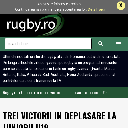
Acest site foloseste Cookies.
X
Continuarea navigarii implica acceptarea lor.
Detalii aici


Ultimele noutati si stiri din rugby, atat din Romania, cat si din strainatate.
Pe langa articolele zilnice, gasesti pe rugby.ro un program al meciurilor
care se disputa la noi, dar si in tarile cu rugby avansat (Franta, Marea
Britanie, Italia, Africa de Sud, Australia, Noua Zeelanda), precum si al
partidelor care sunt transmise la TV.
Rugby.ro
»
Competitii
»
Trei victorii in deplasare la Juniorii U19
TREI VICTORII IN DEPLASARE LA
JUNIORII U19