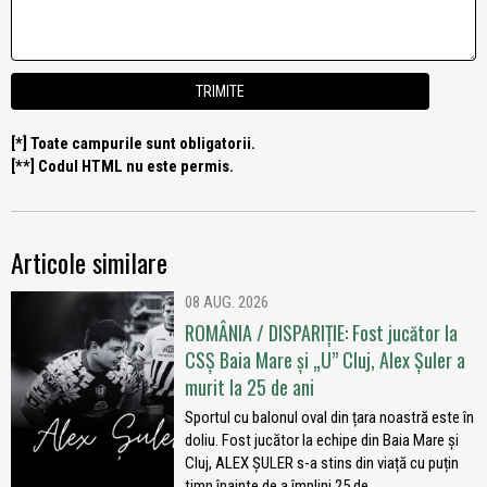
[*] Toate campurile sunt obligatorii.
[**] Codul HTML nu este permis.
Articole similare
08 AUG. 2026
ROMÂNIA / DISPARIȚIE: Fost jucător la
CSȘ Baia Mare și „U” Cluj, Alex Șuler a
murit la 25 de ani
Sportul cu balonul oval din țara noastră este în
doliu. Fost jucător la echipe din Baia Mare și
Cluj, ALEX ȘULER s-a stins din viață cu puțin
timp înainte de a împlini 25 de...