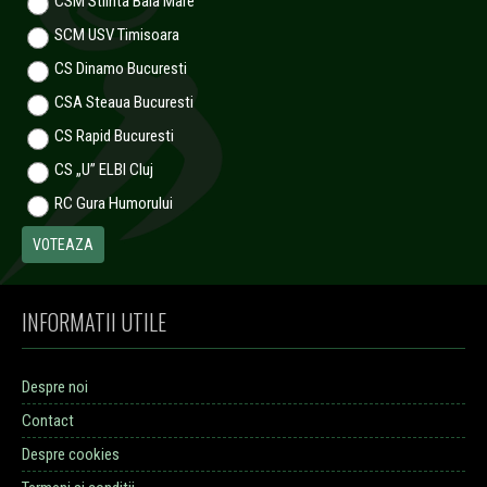
CSM Stiinta Baia Mare
SCM USV Timisoara
CS Dinamo Bucuresti
CSA Steaua Bucuresti
CS Rapid Bucuresti
CS „U” ELBI Cluj
RC Gura Humorului
INFORMATII UTILE
Despre noi
Contact
Despre cookies