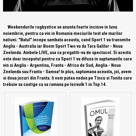
Weekendurile rugbystice se anunta foarte incinse in luna
noiembrie, pentru ca vin in Romania meciurile test ale marilor
natiuni. "Balul" incepe sambata aceasta, cand Sport 1 va transmite
Anglia - Australia iar Boom Sport Two va da Tara Galilor - Noua
Zeelanda. Ambele LIVE, asa ca pregatiti-va de spectacol. Si acesta
este doar inceputul pentru ca Sport 1 va difuza in saptamanile care
vin si Anglia - Argentina, Franta - Africa de Sud, Anglia - Noua
Zeelanda sau Franta - Samoa! In plus, saptamana aceasta, joi, avem
si doua jocuri din Franta. Ii vom putea vedea pe Tincu si Tonita care
trebuie sa castige ca sa ramana pe locvulk 1 in Top 14.