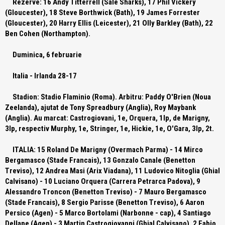
Rezerve:
16 Andy Titterrell (Sale Sharks), 17 Phil Vickery
(Gloucester), 18 Steve Borthwick (Bath), 19 James Forrester
(Gloucester), 20 Harry Ellis (Leicester), 21 Olly Barkley (Bath), 22
Ben Cohen (Northampton).
Duminica, 6 februarie
Italia - Irlanda 28-17
Stadion:
Stadio Flaminio (Roma).
Arbitru:
Paddy O'Brien (Noua
Zeelanda), ajutat de Tony Spreadbury (Anglia), Roy Maybank
(Anglia).
Au marcat:
Castrogiovani, 1e, Orquera, 1lp, de Marigny,
3lp, respectiv Murphy, 1e, Stringer, 1e, Hickie, 1e, O'Gara, 3lp, 2t.
ITALIA:
15 Roland De Marigny (Overmach Parma) - 14 Mirco
Bergamasco (Stade Francais), 13 Gonzalo Canale (Benetton
Treviso), 12 Andrea Masi (Arix Viadana), 11 Ludovico Nitoglia (Ghial
Calvisano) - 10 Luciano Orquera (Carrera Petrarca Padova), 9
Alessandro Troncon (Benetton Treviso) - 7 Mauro Bergamasco
(Stade Francais), 8 Sergio Parisse (Benetton Treviso), 6 Aaron
Persico (Agen) - 5 Marco Bortolami (Narbonne - cap), 4 Santiago
Dellape (Agen) - 3 Martin Castrogiovanni (Ghial Calvisano), 2 Fabio