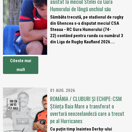
asistat la meciul Stelei cu Gura
Humorului de lângă unchiul său
Sâmbăta trecută, pe stadionul de rugby
din Ghencea s-a disputat meciul CSA
Steaua - RC Gura Humorului (74-
22) contând pentru runda cu numărul 3
din Liga de Rugby Kaufland 2026....
Citeste mai
mult
01 AUG. 2026
ROMÂNIA / CLUBURI ȘI ECHIPE: CSM
Știința Baia Mare a transferat o
uvertură neozeelandeză care a trecut
pe al Hurricanes
Cu puțin timp înaintea Derby-ului