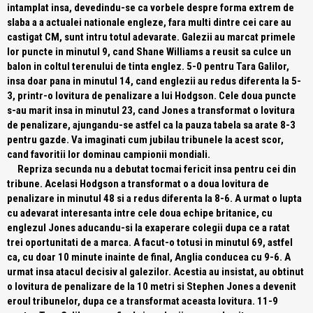
intamplat insa, devedindu-se ca vorbele despre forma extrem de
slaba a a actualei nationale engleze, fara multi dintre cei care au
castigat CM, sunt intru totul adevarate. Galezii au marcat primele
lor puncte in minutul 9, cand Shane Williams a reusit sa culce un
balon in coltul terenului de tinta englez. 5-0 pentru Tara Galilor,
insa doar pana in minutul 14, cand englezii au redus diferenta la 5-
3, printr-o lovitura de penalizare a lui Hodgson. Cele doua puncte
s-au marit insa in minutul 23, cand Jones a transformat o lovitura
de penalizare, ajungandu-se astfel ca la pauza tabela sa arate 8-3
pentru gazde. Va imaginati cum jubilau tribunele la acest scor,
cand favoritii lor dominau campionii mondiali.
Repriza secunda nu a debutat tocmai fericit insa pentru cei din
tribune. Acelasi Hodgson a transformat o a doua lovitura de
penalizare in minutul 48 si a redus diferenta la 8-6. A urmat o lupta
cu adevarat interesanta intre cele doua echipe britanice, cu
englezul Jones aducandu-si la exaperare colegii dupa ce a ratat
trei oportunitati de a marca. A facut-o totusi in minutul 69, astfel
ca, cu doar 10 minute inainte de final, Anglia conducea cu 9-6. A
urmat insa atacul decisiv al galezilor. Acestia au insistat, au obtinut
o lovitura de penalizare de la 10 metri si Stephen Jones a devenit
eroul tribunelor, dupa ce a transformat aceasta lovitura. 11-9