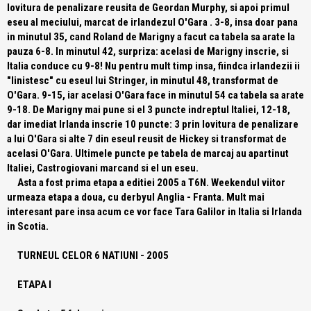
lovitura de penalizare reusita de Geordan Murphy, si apoi primul
eseu al meciului, marcat de irlandezul O'Gara . 3-8, insa doar pana
in minutul 35, cand Roland de Marigny a facut ca tabela sa arate la
pauza 6-8. In minutul 42, surpriza: acelasi de Marigny inscrie, si
Italia conduce cu 9-8! Nu pentru mult timp insa, fiindca irlandezii ii
"linistesc" cu eseul lui Stringer, in minutul 48, transformat de
O'Gara. 9-15, iar acelasi O'Gara face in minutul 54 ca tabela sa arate
9-18. De Marigny mai pune si el 3 puncte indreptul Italiei, 12-18,
dar imediat Irlanda inscrie 10 puncte: 3 prin lovitura de penalizare
a lui O'Gara si alte 7 din eseul reusit de Hickey si transformat de
acelasi O'Gara. Ultimele puncte pe tabela de marcaj au apartinut
Italiei, Castrogiovani marcand si el un eseu.
Asta a fost prima etapa a editiei 2005 a T6N. Weekendul viitor
urmeaza etapa a doua, cu derbyul Anglia - Franta. Mult mai
interesant pare insa acum ce vor face Tara Galilor in Italia si Irlanda
in Scotia.
TURNEUL CELOR 6 NATIUNI - 2005
ETAPA I