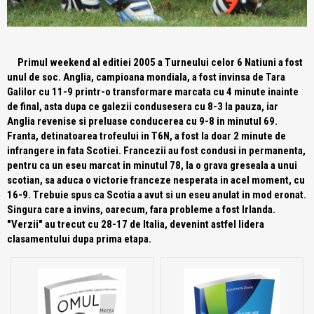
Primul weekend al editiei 2005 a Turneului celor 6 Natiuni a fost
unul de soc. Anglia, campioana mondiala, a fost invinsa de Tara
Galilor cu 11-9 printr-o transformare marcata cu 4 minute inainte
de final, asta dupa ce galezii condusesera cu 8-3 la pauza, iar
Anglia revenise si preluase conducerea cu 9-8 in minutul 69.
Franta, detinatoarea trofeului in T6N, a fost la doar 2 minute de
infrangere in fata Scotiei. Francezii au fost condusi in permanenta,
pentru ca un eseu marcat in minutul 78, la o grava greseala a unui
scotian, sa aduca o victorie franceze nesperata in acel moment, cu
16-9. Trebuie spus ca Scotia a avut si un eseu anulat in mod eronat.
Singura care a invins, oarecum, fara probleme a fost Irlanda.
"Verzii" au trecut cu 28-17 de Italia, devenint astfel lidera
clasamentului dupa prima etapa.