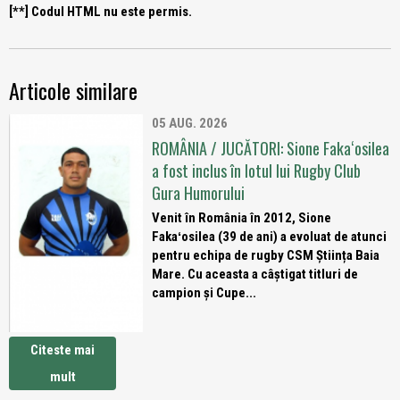
[**] Codul HTML nu este permis.
Articole similare
05 AUG. 2026
ROMÂNIA / JUCĂTORI: Sione Fakaʻosilea
a fost inclus în lotul lui Rugby Club
Gura Humorului
Venit în România în 2012, Sione
Fakaʻosilea (39 de ani) a evoluat de atunci
pentru echipa de rugby CSM Știința Baia
Mare. Cu aceasta a câștigat titluri de
campion și Cupe...
Citeste mai
mult