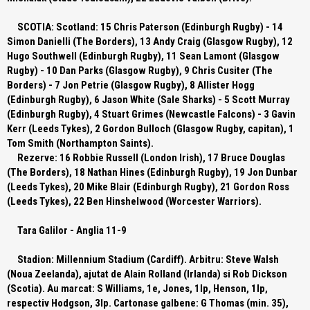
SCOTIA:
Scotland: 15 Chris Paterson (Edinburgh Rugby) - 14
Simon Danielli (The Borders), 13 Andy Craig (Glasgow Rugby), 12
Hugo Southwell (Edinburgh Rugby), 11 Sean Lamont (Glasgow
Rugby) - 10 Dan Parks (Glasgow Rugby), 9 Chris Cusiter (The
Borders) - 7 Jon Petrie (Glasgow Rugby), 8 Allister Hogg
(Edinburgh Rugby), 6 Jason White (Sale Sharks) - 5 Scott Murray
(Edinburgh Rugby), 4 Stuart Grimes (Newcastle Falcons) - 3 Gavin
Kerr (Leeds Tykes), 2 Gordon Bulloch (Glasgow Rugby, capitan), 1
Tom Smith (Northampton Saints).
Rezerve:
16 Robbie Russell (London Irish), 17 Bruce Douglas
(The Borders), 18 Nathan Hines (Edinburgh Rugby), 19 Jon Dunbar
(Leeds Tykes), 20 Mike Blair (Edinburgh Rugby), 21 Gordon Ross
(Leeds Tykes), 22 Ben Hinshelwood (Worcester Warriors).
Tara Galilor - Anglia 11-9
Stadion:
Millennium Stadium (Cardiff).
Arbitru:
Steve Walsh
(Noua Zeelanda), ajutat de Alain Rolland (Irlanda) si Rob Dickson
(Scotia).
Au marcat:
S Williams, 1e, Jones, 1lp, Henson, 1lp,
respectiv Hodgson, 3lp.
Cartonase galbene:
G Thomas (min. 35),