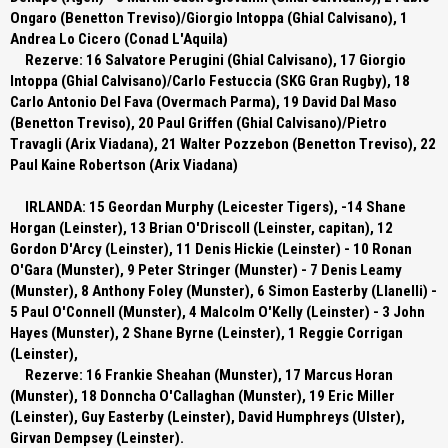
Ongaro (Benetton Treviso)/Giorgio Intoppa (Ghial Calvisano), 1
Andrea Lo Cicero (Conad L'Aquila)
Rezerve:
16 Salvatore Perugini (Ghial Calvisano), 17 Giorgio
Intoppa (Ghial Calvisano)/Carlo Festuccia (SKG Gran Rugby), 18
Carlo Antonio Del Fava (Overmach Parma), 19 David Dal Maso
(Benetton Treviso), 20 Paul Griffen (Ghial Calvisano)/Pietro
Travagli (Arix Viadana), 21 Walter Pozzebon (Benetton Treviso), 22
Paul Kaine Robertson (Arix Viadana)
IRLANDA:
15 Geordan Murphy (Leicester Tigers), -14 Shane
Horgan (Leinster), 13 Brian O'Driscoll (Leinster, capitan), 12
Gordon D'Arcy (Leinster), 11 Denis Hickie (Leinster) - 10 Ronan
O'Gara (Munster), 9 Peter Stringer (Munster) - 7 Denis Leamy
(Munster), 8 Anthony Foley (Munster), 6 Simon Easterby (Llanelli) -
5 Paul O'Connell (Munster), 4 Malcolm O'Kelly (Leinster) - 3 John
Hayes (Munster), 2 Shane Byrne (Leinster), 1 Reggie Corrigan
(Leinster),
Rezerve:
16 Frankie Sheahan (Munster), 17 Marcus Horan
(Munster), 18 Donncha O'Callaghan (Munster), 19 Eric Miller
(Leinster), Guy Easterby (Leinster), David Humphreys (Ulster),
Girvan Dempsey (Leinster).