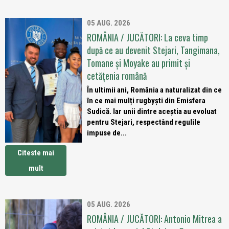
05 AUG. 2026
ROMÂNIA / JUCĂTORI: La ceva timp
după ce au devenit Stejari, Tangimana,
Tomane și Moyake au primit și
cetățenia română
În ultimii ani, România a naturalizat din ce
în ce mai mulți rugbyști din Emisfera
Sudică. Iar unii dintre aceștia au evoluat
pentru Stejari, respectând regulile
impuse de...
Citeste mai
mult
05 AUG. 2026
ROMÂNIA / JUCĂTORI: Antonio Mitrea a