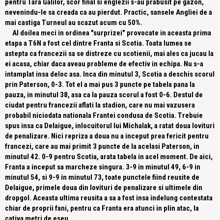
pentru Tara Galilor, scor final si englezii s-au prabusit pe gazon,
nevenindu-le sa creada ca au pierdut. Practic, sansele Angliei de a
mai castiga Turneul au scazut acum cu 50%.
Al doilea meci in ordinea "surprizei" provocate in aceasta prima
etapa a T6N a fost cel dintre Franta si Scotia. Toata lumea se
astepta ca francezii sa se distreze cu scotienii, mai ales ca jucau la
ei acasa, chiar daca aveau probleme de efectiv in echipa. Nu s-a
intamplat insa deloc asa. Inca din minutul 3, Scotia a deschis scorul
prin Paterson, 0-3. Tot el a mai pus 3 puncte pe tabela pana la
pauza, in minutul 38, asa ca la pauza scorul a fost 0-6. Destul de
ciudat pentru francezii aflati la stadion, care nu mai vazusera
probabil niciodata nationala Frantei condusa de Scotia. Trebuie
spus insa ca Delaigue, inlocuitorul lui Michalak, a ratat doua lovituri
de penalizare. Nici repriza a doua nu a inceput prea fericit pentru
francezi, care au mai primit 3 puncte de la acelasi Paterson, in
minutul 42. 0-9 pentru Scotia, arata tabela in acel moment. De aici,
Franta a inceput sa marcheze singura. 3-9 in minutul 49, 6-9 in
minutul 54, si 9-9 in minutul 73, toate punctele fiind reusite de
Delaigue, primele doua din lovituri de penalizare si ultimele din
dropgol. Aceasta ultima reusita a sa a fost insa indelung contestata
chiar de proprii fani, pentru ca Franta era atunci in plin atac, la
cativa metri de eseu.