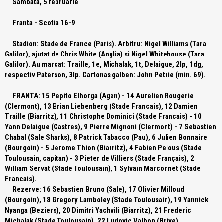
Sambata, 5 februarie
Franta - Scotia 16-9
Stadion:
Stade de France (Paris).
Arbitru:
Nigel Williams (Tara
Galilor), ajutat de Chris White (Anglia) si Nigel Whitehouse (Tara
Galilor).
Au marcat:
Traille, 1e, Michalak, 1t, Delaigue, 2lp, 1dg,
respectiv Paterson, 3lp.
Cartonas galben:
John Petrie (min. 69).
FRANTA:
15 Pepito Elhorga (Agen) - 14 Aurelien Rougerie
(Clermont), 13 Brian Liebenberg (Stade Francais), 12 Damien
Traille (Biarritz), 11 Christophe Dominici (Stade Francais) - 10
Yann Delaigue (Castres), 9 Pierre Mignoni (Clermont) - 7 Sebastien
Chabal (Sale Sharks), 8 Patrick Tabacco (Pau), 6 Julien Bonnaire
(Bourgoin) - 5 Jerome Thion (Biarritz), 4 Fabien Pelous (Stade
Toulousain, capitan) - 3 Pieter de Villiers (Stade Français), 2
William Servat (Stade Toulousain), 1 Sylvain Marconnet (Stade
Francais).
Rezerve:
16 Sebastien Bruno (Sale), 17 Olivier Milloud
(Bourgoin), 18 Gregory Lamboley (Stade Toulousain), 19 Yannick
Nyanga (Beziers), 20 Dimitri Yachvili (Biarritz), 21 Frederic
Michalak (Stade Toulousain), 22 Ludovic Valbon (Brive).