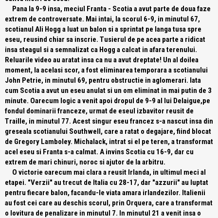
Pana la 9-9 insa, meciul Franta - Scotia a avut parte de doua faze
extrem de controversate. Mai intai, la scorul 6-9, in minutul 67,
scotianul Ali Hogg a luat un balon si a sprintat pe langa tusa spre
eseu, reusind chiar sa inscrie. Tusierul de pe acea parte a ridicat
insa steagul si a semnalizat ca Hogg a calcat in afara terenului.
Reluarile video au aratat insa ca nu a avut dreptate! Un al doilea
moment, la acelasi scor, a fost eliminarea temporara a scotianului
John Petrie, in minutul 69, pentru obstructie in aglomerari. Iata
cum Scotia a avut un eseu anulat si un om eliminat in mai putin de 3
minute. Oarecum logic a venit apoi dropul de 9-9 al lui Delaigue,pe
fondul dominarii franceze, urmat de eseul izbavitor reusit de
Traille, in minutul 77. Acest singur eseu francez s-a nascut insa din
greseala scotianului Southwell, care a ratat o degajare, fiind blocat
de Gregory Lamboley. Michalack, intrat si el pe teren, a transformat
acel eseu si Franta s-a calmat. A invins Scotia cu 16-9, dar cu
extrem de mari chinuri, noroc si ajutor de la arbitru.
O victorie oarecum mai clara a reusit Irlanda, in ultimul meci al
etapei. "Verzii" au trecut de Italia cu 28-17, dar "azzurii" au luptat
pentru fiecare balon, facandu-le viata amara irlandezilor. Italienii
au fost cei care au deschis scorul, prin Orquera, care a transformat
o lovitura de penalizare in minutul 7. In minutul 21 a venit insa o