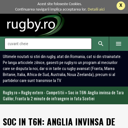
Acest site foloseste Cookies.
X
Continuarea navigarii implica acceptarea lor.
Detalii aici


Ultimele noutati si stiri din rugby, atat din Romania, cat si din strainatate.
Pe langa articolele zilnice, gasesti pe rugby.ro un program al meciurilor
care se disputa la noi, dar si in tarile cu rugby avansat (Franta, Marea
Britanie, Italia, Africa de Sud, Australia, Noua Zeelanda), precum si al
partidelor care sunt transmise la TV.
Rugby.ro
»
Rugby extern - Competitii
»
Soc in T6N: Anglia invinsa de Tara
Galilor, Franta la 2 minute de infrangere in fata Scotiei
SOC IN T6N: ANGLIA INVINSA DE