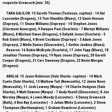
respectiv Grewcock (min. 35).
TARA GALILOR:
15 Gareth Thomas (Toulouse, capitan) - 14 Hal
Luscombe (Dragons), 13 Tom Shanklin (Blues), 12 Gavin Henson
(Ospreys), 11 Shane Williams (Ospreys) - 10 Stephen Jones
(Clermont Auvergne), 9 Dwayne Peel (Scarlets) - 7 Martyn Williams
(Blues), 8 Michael Owen (Dragons), 6 Dafydd Jones (Scarlets) - 5
Rob Sidoli (Blues), 4 Brent Cockbain (Ospreys) - 3 Adam Jones
(Ospreys), 2 Mefin Davies (Gloucester), 1 Gethin Jenkins (Blues).
Rezerve:
16 Robin McBryde (Scarlets), 17 John Yapp (Blues), 18
Jonathan Thomas (Ospreys), 19 Ryan Jones (Ospreys), 20 Gareth
Cooper (Dragons), 21 Ceri Sweeney (Dragons, 22 Kevin Morgan
(Dragons).
ANGLIA:
15 Jason Robinson (Sale Sharks -capitan) - 14 Mark
Cueto (Sale Sharks), 13 Mathew Tait (Newcastle), 12 Jamie Noon
(Newcastle), 11 Josh Lewsey (Wasps) - 10 Charlie Hodgson (Sale
Sharks), 9 Matt Dawson (Wasps) - 7 Andy Hazell (Gloucester), 8 Joe
Worsley (Wasps), 6 Lewis Moody (Leicester) - 5 Danny Grewcock
(Bath), 4 Ben Kay (Leicester) - 3 Julian White (Leicester), 2 Steve
Thompson (Northampton), 1 Graham Rowntree (Leicester).