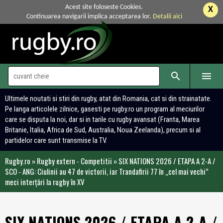
Acest site foloseste Cookies.
X
Continuarea navigarii implica acceptarea lor.
Detalii aici


Ultimele noutati si stiri din rugby, atat din Romania, cat si din strainatate.
Pe langa articolele zilnice, gasesti pe rugby.ro un program al meciurilor
care se disputa la noi, dar si in tarile cu rugby avansat (Franta, Marea
Britanie, Italia, Africa de Sud, Australia, Noua Zeelanda), precum si al
partidelor care sunt transmise la TV.
Rugby.ro
»
Rugby extern - Competitii
»
SIX NATIONS 2026 / ETAPA A 2-A /
SCO - ANG: Ciulinii au 47 de victorii, iar Trandafirii 77 în „cel mai vechi”
meci interțări la rugby în XV
SIX NATIONS 2026 / ETAPA A 2-A /