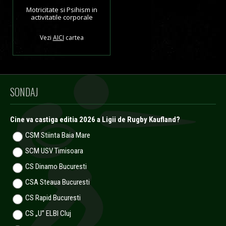
Motricitate si Psihism in
activitatile corporale
Vezi
AICI
cartea
SONDAJ
Cine va castiga editia 2026 a Ligii de Rugby Kaufland?
CSM Stiinta Baia Mare
SCM USV Timisoara
CS Dinamo Bucuresti
CSA Steaua Bucuresti
CS Rapid Bucuresti
CS „U” ELBI Cluj