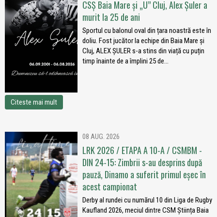
CSȘ Baia Mare și „U” Cluj, Alex Șuler a
murit la 25 de ani
Sportul cu balonul oval din țara noastră este în
doliu. Fost jucător la echipe din Baia Mare și
Cluj, ALEX ȘULER s-a stins din viață cu puțin
timp înainte de a împlini 25 de...
Citeste mai mult
08 AUG. 2026
LRK 2026 / ETAPA A 10-A / CSMBM -
DIN 24-15: Zimbrii s-au desprins după
pauză, Dinamo a suferit primul eșec în
acest campionat
Derby al rundei cu numărul 10 din Liga de Rugby
Kaufland 2026, meciul dintre CSM Știința Baia