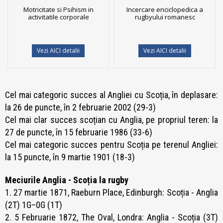
Motricitate si Psihism in
Incercare enciclopedica a
activitatile corporale
rugbyului romanesc
Vezi AICI detalii
Vezi AICI detalii
Cel mai categoric succes al Angliei cu Scoția, în deplasare:
la 26 de puncte, în 2 februarie 2002 (29-3)
Cel mai clar succes scoțian cu Anglia, pe propriul teren: la
27 de puncte, în 15 februarie 1986 (33-6)
Cel mai categoric succes pentru Scoția pe terenul Angliei:
la 15 puncte, în 9 martie 1901 (18-3)
Meciurile Anglia - Scoția la rugby
1. 27 martie 1871, Raeburn Place, Edinburgh: Scoția - Anglia
(2T) 1G–0G (1T)
2. 5 Februarie 1872, The Oval, Londra: Anglia - Scoția (3T)