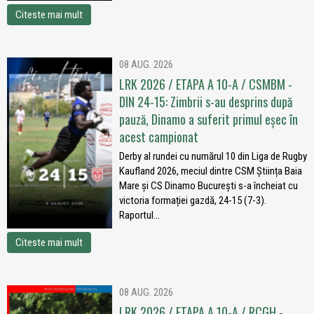
Citeste mai mult
08 AUG. 2026
LRK 2026 / ETAPA A 10-A / CSMBM -
DIN 24-15: Zimbrii s-au desprins după
pauză, Dinamo a suferit primul eșec în
acest campionat
Derby al rundei cu numărul 10 din Liga de Rugby
Kaufland 2026, meciul dintre CSM Știința Baia
Mare și CS Dinamo București s-a încheiat cu
victoria formației gazdă, 24-15 (7-3).
Raportul...
Citeste mai mult
08 AUG. 2026
LRK 2026 / ETAPA A 10-A / RCGH -