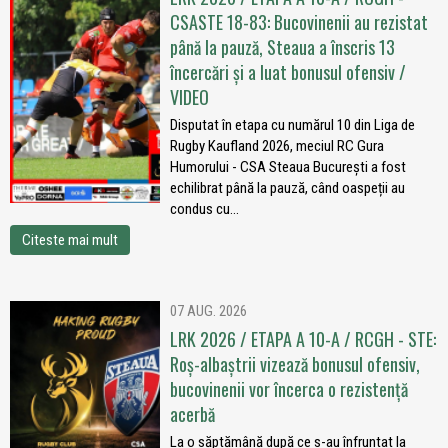
CSASTE 18-83: Bucovinenii au rezistat
până la pauză, Steaua a înscris 13
încercări și a luat bonusul ofensiv /
VIDEO
Disputat în etapa cu numărul 10 din Liga de
Rugby Kaufland 2026, meciul RC Gura
Humorului - CSA Steaua București a fost
echilibrat până la pauză, când oaspeții au
condus cu...
Citeste mai mult
07 AUG. 2026
LRK 2026 / ETAPA A 10-A / RCGH - STE:
Roș-albaștrii vizează bonusul ofensiv,
bucovinenii vor încerca o rezistență
acerbă
La o săptămână după ce s-au înfruntat la