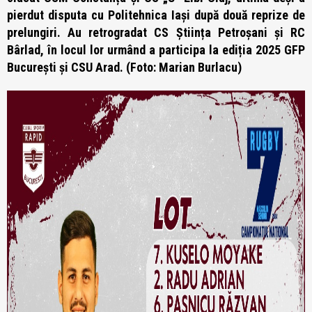
pierdut disputa cu Politehnica Iași după două reprize de
prelungiri. Au retrogradat CS Știința Petroșani și RC
Bârlad, în locul lor urmând a participa la ediția 2025 GFP
București și CSU Arad. (Fot
o: Marian Burlacu)