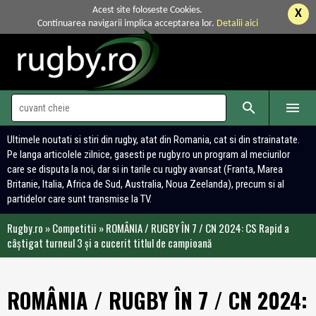
Acest site foloseste Cookies.
X
Continuarea navigarii implica acceptarea lor.
Detalii aici


Ultimele noutati si stiri din rugby, atat din Romania, cat si din strainatate.
Pe langa articolele zilnice, gasesti pe rugby.ro un program al meciurilor
care se disputa la noi, dar si in tarile cu rugby avansat (Franta, Marea
Britanie, Italia, Africa de Sud, Australia, Noua Zeelanda), precum si al
partidelor care sunt transmise la TV.
Rugby.ro
»
Competitii
»
ROMÂNIA / RUGBY ÎN 7 / CN 2024: CS Rapid a
câștigat turneul 3 și a cucerit titlul de campioană
ROMÂNIA / RUGBY ÎN 7 / CN 2024: