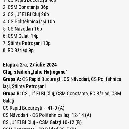
2. CSM Constanța 36p
3. CS „U” ELBI Cluj 26p
4. CS Politehnica Iași 10p
5. CS Năvodari 16p
6. CSM Galați 14p
7. Știința Petroșani 10p
8. RC Bârlad 9p
Etapa a 2-a, 27 iulie 2024
Cluj, stadion „Iuliu Hațieganu”
Grupa A:
CS Rapid București, CS Năvodari, CS Politehnica
Iași, Știința Petroșani
Grupa B:
CS „U” ELBI Cluj, CSM Constanța, RC Bârlad, CSM
Galați
CS Rapid București - 41-0 (A)
CS Năvodari - CS Politehnica Iași 12-14 (A)
CS „U” ELBI Cluj - CSM Galați 10-12 (B)