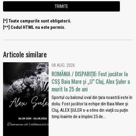
[*] Toate campurile sunt obligatorii.
[**] Codul HTML nu este permis.
Articole similare
08 AUG. 2026
ROMÂNIA / DISPARIȚIE: Fost jucător la
CSȘ Baia Mare și „U” Cluj, Alex Șuler a
murit la 25 de ani
Sportul cu balonul oval din țara noastră este în
doliu. Fost jucător la echipe din Baia Mare și
Cluj, ALEX ȘULER s-a stins din viață cu puțin
timp înainte de a împlini 25 de...