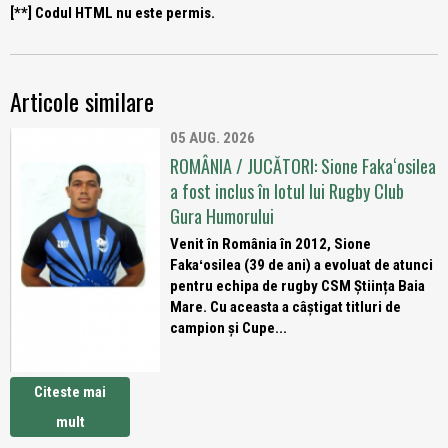
[**] Codul HTML nu este permis.
Articole similare
05 AUG. 2026
ROMÂNIA / JUCĂTORI: Sione Fakaʻosilea
a fost inclus în lotul lui Rugby Club
Gura Humorului
Venit în România în 2012, Sione
Fakaʻosilea (39 de ani) a evoluat de atunci
pentru echipa de rugby CSM Știința Baia
Mare. Cu aceasta a câștigat titluri de
campion și Cupe...
Citeste mai
mult