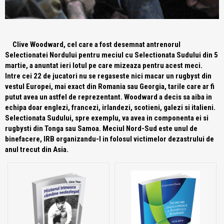
Clive Woodward, cel care a fost desemnat antrenorul
Selectionatei Nordului pentru meciul cu Selectionata Sudului din 5
martie, a anuntat ieri lotul pe care mizeaza pentru acest meci.
Intre cei 22 de jucatori nu se regaseste nici macar un rugbyst din
vestul Europei, mai exact din Romania sau Georgia, tarile care ar fi
putut avea un astfel de reprezentant. Woodward a decis sa aiba in
echipa doar englezi, francezi, irlandezi, scotieni, galezi si italieni.
Selectionata Sudului, spre exemplu, va avea in componenta ei si
rugbysti din Tonga sau Samoa. Meciul Nord-Sud este unul de
binefacere, IRB organizandu-l in folosul victimelor dezastrului de
anul trecut din Asia.