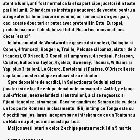
atentia lumii, ar fi fost normal ca la el sa participe jucatori din toate
partile lumii. Chiar daca se insista pe aducerea de vedete, pentru a
atrage atentia lumii asupra meciului, un roman sau un georgian,
caci aceste doua tari ar putea avea pretentii in Estul Europei,
probabil ca nu ar fi destabilizat lotul. Nu au fost convocati insa
decat “estici”.
In lotul anuntat de Woodward se gasesc doi englezi, Dallaglio si
Cohen, 4 francezi, Rougerie, Traille, Pelouse si Ibanez, alaturi de 3
irlandezi, O’Driscoll, O’Conell si Humphreys, 4 scotieni, Paterson,
Cusiter, Bulloch si Taylor, 4 galezi, Sweeney, Thomas, Williams si
Yap, plus 3 italieni, Lo Cicero, Bortolami si Parisse. O’Driscoll este
capitanul acestei echipe exclusiviste a esticilor.
Spre deosebire de nordici, in Selectionata Sudului exista
jucatori si de la alte echipe decat cele consacrate. Astfel, pe langa
sud-africani, neozeelandezi si australieni, aici se regasesc si
fijieni, tongolezi si samoani. Daca ne gandim ca Samoa este cu doar
un loc peste Romania in clasamentul IRB, in timp ce Tonga este cu
6 pozitii mai jos, iarasi incepem sa ne intrebam de ce un Tonita sau
un Balan nu pot juca in aceasta partida.
Mai jos aveti loturile celor 2 echipe pentru meciul din 5 martie