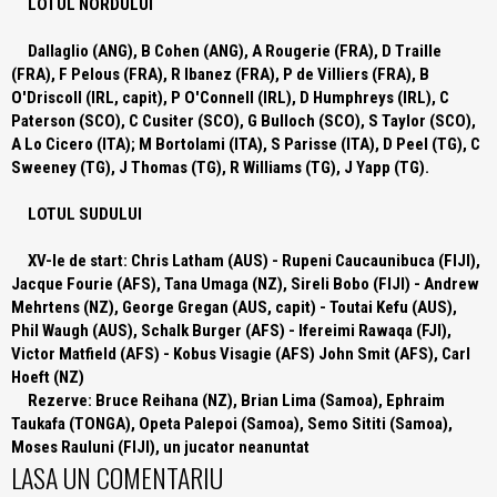
LOTUL NORDULUI
Dallaglio (ANG), B Cohen (ANG), A Rougerie (FRA), D Traille
(FRA), F Pelous (FRA), R Ibanez (FRA), P de Villiers (FRA), B
O'Driscoll (IRL, capit), P O'Connell (IRL), D Humphreys (IRL), C
Paterson (SCO), C Cusiter (SCO), G Bulloch (SCO), S Taylor (SCO),
A Lo Cicero (ITA); M Bortolami (ITA), S Parisse (ITA), D Peel (TG), C
Sweeney (TG), J Thomas (TG), R Williams (TG), J Yapp (TG).
LOTUL SUDULUI
XV-le de start:
Chris Latham (AUS) - Rupeni Caucaunibuca (FIJI),
Jacque Fourie (AFS), Tana Umaga (NZ), Sireli Bobo (FIJI) - Andrew
Mehrtens (NZ), George Gregan (AUS, capit) - Toutai Kefu (AUS),
Phil Waugh (AUS), Schalk Burger (AFS) - Ifereimi Rawaqa (FJI),
Victor Matfield (AFS) - Kobus Visagie (AFS) John Smit (AFS), Carl
Hoeft (NZ)
Rezerve:
Bruce Reihana (NZ), Brian Lima (Samoa), Ephraim
Taukafa (TONGA), Opeta Palepoi (Samoa), Semo Sititi (Samoa),
Moses Rauluni (FIJI), un jucator neanuntat
LASA UN COMENTARIU