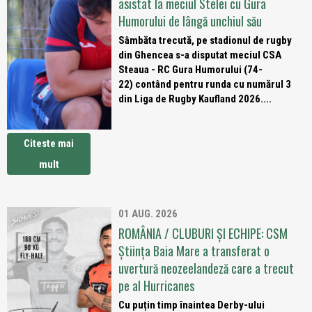
asistat la meciul Stelei cu Gura
Humorului de lângă unchiul său
Sâmbăta trecută, pe stadionul de rugby
din Ghencea s-a disputat meciul CSA
Steaua - RC Gura Humorului (74-
22) contând pentru runda cu numărul 3
din Liga de Rugby Kaufland 2026....
Citeste mai
mult
01 AUG. 2026
ROMÂNIA / CLUBURI ȘI ECHIPE: CSM
Știința Baia Mare a transferat o
uvertură neozeelandeză care a trecut
pe al Hurricanes
Cu puțin timp înaintea Derby-ului