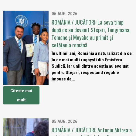
05 AUG. 2026
ROMÂNIA / JUCĂTORI: La ceva timp
după ce au devenit Stejari, Tangimana,
Tomane și Moyake au primit și
cetățenia română
În ultimii ani, România a naturalizat din ce
în ce mai mulți rugbyști din Emisfera
Sudică. Iar unii dintre aceștia au evoluat
pentru Stejari, respectând regulile
impuse de...
Citeste mai
mult
05 AUG. 2026
ROMÂNIA / JUCĂTORI: Antonio Mitrea a