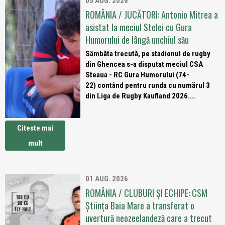
05 AUG. 2026
ROMÂNIA / JUCĂTORI: Antonio Mitrea a
asistat la meciul Stelei cu Gura
Humorului de lângă unchiul său
Sâmbăta trecută, pe stadionul de rugby
din Ghencea s-a disputat meciul CSA
Steaua - RC Gura Humorului (74-
22) contând pentru runda cu numărul 3
din Liga de Rugby Kaufland 2026....
Citeste mai
mult
01 AUG. 2026
ROMÂNIA / CLUBURI ȘI ECHIPE: CSM
Știința Baia Mare a transferat o
uvertură neozeelandeză care a trecut