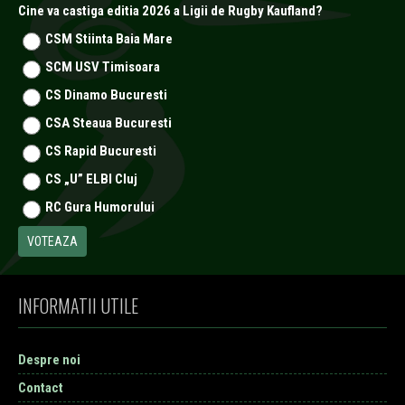
Cine va castiga editia 2026 a Ligii de Rugby Kaufland?
CSM Stiinta Baia Mare
SCM USV Timisoara
CS Dinamo Bucuresti
CSA Steaua Bucuresti
CS Rapid Bucuresti
CS „U” ELBI Cluj
RC Gura Humorului
INFORMATII UTILE
Despre noi
Contact