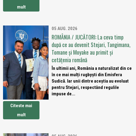
mult
05 AUG. 2026
ROMÂNIA / JUCĂTORI: La ceva timp
după ce au devenit Stejari, Tangimana,
Tomane și Moyake au primit și
cetățenia română
În ultimii ani, România a naturalizat din ce
în ce mai mulți rugbyști din Emisfera
Sudică. Iar unii dintre aceștia au evoluat
pentru Stejari, respectând regulile
impuse de...
Citeste mai
mult