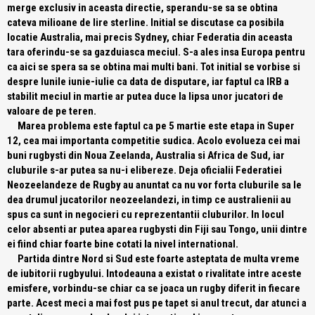
merge exclusiv in aceasta directie, sperandu-se sa se obtina
cateva milioane de lire sterline. Initial se discutase ca posibila
locatie Australia, mai precis Sydney, chiar Federatia din aceasta
tara oferindu-se sa gazduiasca meciul. S-a ales insa Europa pentru
ca aici se spera sa se obtina mai multi bani. Tot initial se vorbise si
despre lunile iunie-iulie ca data de disputare, iar faptul ca IRB a
stabilit meciul in martie ar putea duce la lipsa unor jucatori de
valoare de pe teren.
Marea problema este faptul ca pe 5 martie este etapa in Super
12, cea mai importanta competitie sudica. Acolo evolueza cei mai
buni rugbysti din Noua Zeelanda, Australia si Africa de Sud, iar
cluburile s-ar putea sa nu-i elibereze. Deja oficialii Federatiei
Neozeelandeze de Rugby au anuntat ca nu vor forta cluburile sa le
dea drumul jucatorilor neozeelandezi, in timp ce australienii au
spus ca sunt in negocieri cu reprezentantii cluburilor. In locul
celor absenti ar putea aparea rugbysti din Fiji sau Tongo, unii dintre
ei fiind chiar foarte bine cotati la nivel international.
Partida dintre Nord si Sud este foarte asteptata de multa vreme
de iubitorii rugbyului. Intodeauna a existat o rivalitate intre aceste
emisfere, vorbindu-se chiar ca se joaca un rugby diferit in fiecare
parte. Acest meci a mai fost pus pe tapet si anul trecut, dar atunci a