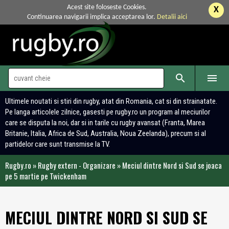
Acest site foloseste Cookies.
X
Continuarea navigarii implica acceptarea lor.
Detalii aici


Ultimele noutati si stiri din rugby, atat din Romania, cat si din strainatate.
Pe langa articolele zilnice, gasesti pe rugby.ro un program al meciurilor
care se disputa la noi, dar si in tarile cu rugby avansat (Franta, Marea
Britanie, Italia, Africa de Sud, Australia, Noua Zeelanda), precum si al
partidelor care sunt transmise la TV.
Rugby.ro
»
Rugby extern - Organizare
»
Meciul dintre Nord si Sud se joaca
pe 5 martie pe Twickenham
MECIUL DINTRE NORD SI SUD SE