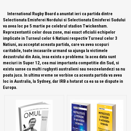
International Rugby Board a anuntat ieri ca partida dintre
Selectionata Emisferei Nordului si Selectionata Emisferei Sudului
va avea loc pe 5 martie pe celebrul stadion Twickenham.
Reprezentantii celor doua zone, mai exact oficialii echipelor
implicate in Turneul celor 6 Natiuni respectiv Turneul celor 3
Natiuni, au acceptat aceasta partida, care va avea scopuri
caritabile, toate incasarile urmand sa ajunga la victimele
dezastrului din Asia, insa exista o problema: la acea data sunt
meciuri in Super 12, cea mai importanta competitie din Sud, si
exista sanse ca multi rugbysti australieni sau neozeelandezi sa nu
poata juca. In ultima vreme se vorbise ca aceasta partida va avea
loc in Australia, la Sydney, dar IRB a hotarat ca ea sa se dispute in
Europa.