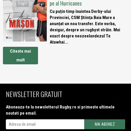
pe al Hurricanes
Cu puțin timp înaintea Derby-ului
Provinciei, CSM Știința Baia Mare a
anunțat un nou transfer. Este vorba,
desigur, despre un rugbyst străin. Mai
exact despre neozeelandezul Te
Atawhai...
Citeste mai
mult
NEWSLETTER GRATUIT
Aboneaza-te la newsletterul Rugby.ro si primeste ultimele
noutati pe email.