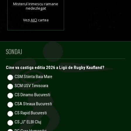
Misterul Irimescu ramane
nedezlegat
Vezi
AICI
cartea
SONDAJ
Cine va castiga editia 2026 a Ligii de Rugby Kaufland?
CSM Stiinta Baia Mare
SCM USV Timisoara
CS Dinamo Bucuresti
CSA Steaua Bucuresti
CS Rapid Bucuresti
CS „U” ELBI Cluj