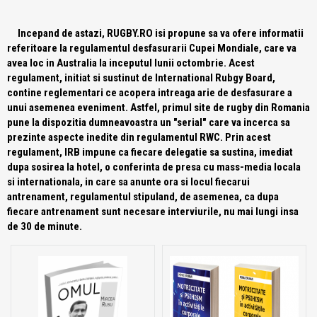
Incepand de astazi, RUGBY.RO isi propune sa va ofere informatii
referitoare la regulamentul desfasurarii Cupei Mondiale, care va
avea loc in Australia la inceputul lunii octombrie. Acest
regulament, initiat si sustinut de International Rubgy Board,
contine reglementari ce acopera intreaga arie de desfasurare a
unui asemenea eveniment. Astfel, primul site de rugby din Romania
pune la dispozitia dumneavoastra un "serial" care va incerca sa
prezinte aspecte inedite din regulamentul RWC. Prin acest
regulament, IRB impune ca fiecare delegatie sa sustina, imediat
dupa sosirea la hotel, o conferinta de presa cu mass-media locala
si internationala, in care sa anunte ora si locul fiecarui
antrenament, regulamentul stipuland, de asemenea, ca dupa
fiecare antrenament sunt necesare interviurile, nu mai lungi insa
de 30 de minute.