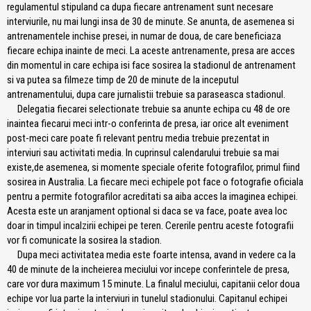
regulamentul stipuland ca dupa fiecare antrenament sunt necesare
interviurile, nu mai lungi insa de 30 de minute. Se anunta, de asemenea si
antrenamentele inchise presei, in numar de doua, de care beneficiaza
fiecare echipa inainte de meci. La aceste antrenamente, presa are acces
din momentul in care echipa isi face sosirea la stadionul de antrenament
si va putea sa filmeze timp de 20 de minute de la inceputul
antrenamentului, dupa care jurnalistii trebuie sa paraseasca stadionul.
Delegatia fiecarei selectionate trebuie sa anunte echipa cu 48 de ore
inaintea fiecarui meci intr-o conferinta de presa, iar orice alt eveniment
post-meci care poate fi relevant pentru media trebuie prezentat in
interviuri sau activitati media. In cuprinsul calendarului trebuie sa mai
existe,de asemenea, si momente speciale oferite fotografilor, primul fiind
sosirea in Australia. La fiecare meci echipele pot face o fotografie oficiala
pentru a permite fotografilor acreditati sa aiba acces la imaginea echipei.
Acesta este un aranjament optional si daca se va face, poate avea loc
doar in timpul incalzirii echipei pe teren. Cererile pentru aceste fotografii
vor fi comunicate la sosirea la stadion.
Dupa meci activitatea media este foarte intensa, avand in vedere ca la
40 de minute de la incheierea meciului vor incepe conferintele de presa,
care vor dura maximum 15 minute. La finalul meciului, capitanii celor doua
echipe vor lua parte la interviuri in tunelul stadionului. Capitanul echipei