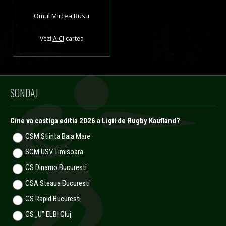
Omul Mircea Rusu
Vezi
AICI
cartea
SONDAJ
Cine va castiga editia 2026 a Ligii de Rugby Kaufland?
CSM Stiinta Baia Mare
SCM USV Timisoara
CS Dinamo Bucuresti
CSA Steaua Bucuresti
CS Rapid Bucuresti
CS „U” ELBI Cluj