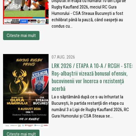
Disputat în etapa cu numărul 10 din Liga de
Rugby Kaufland 2026, meciul RC Gura
Humorului - CSA Steaua București a fost
echilibrat până la pauză, când oaspeții au
condus cu...
Citeste mai mult
07 AUG. 2026
LRK 2026 / ETAPA A 10-A / RCGH - STE:
Roș-albaștrii vizează bonusul ofensiv,
bucovinenii vor încerca o rezistență
acerbă
La o săptămână după ce s-au înfruntat la
București, în partida restanță din etapa cu
numărul 3 a Ligii de Rugby Kaufland 2026, RC
Gura Humorului și CSA Steaua se...
Citeste mai mult