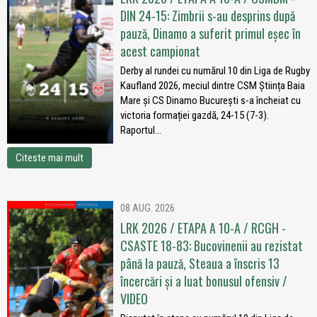
DIN 24-15: Zimbrii s-au desprins după
pauză, Dinamo a suferit primul eșec în
acest campionat
Derby al rundei cu numărul 10 din Liga de Rugby
Kaufland 2026, meciul dintre CSM Știința Baia
Mare și CS Dinamo București s-a încheiat cu
victoria formației gazdă, 24-15 (7-3).
Raportul...
Citeste mai mult
08 AUG. 2026
LRK 2026 / ETAPA A 10-A / RCGH -
CSASTE 18-83: Bucovinenii au rezistat
până la pauză, Steaua a înscris 13
încercări și a luat bonusul ofensiv /
VIDEO