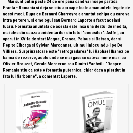
Mai sunt putin peste 24 de ore pana cand va incepe partida
Franta - Romania si deja se stiu aproape toate amanuntele legate de
acest meci. Dupa ce Bernard Charreyre a anuntat echipa cu care va
intra pe teren, si omologul sau Bernard Laporte a facut acelasi
lucru. Formatia anuntata de acesta este insa una destul de inedita,
mai ales din cauza accidentarilor din lotul "cocosilor". Astfel, au
aparut in XV-le de start Magne, Crenca, Pelous si Betsen, dar si
Pepito Elhorga si Sylvian Marconnet, ultimul inlocuindu-l pe De
Villiers. Surprinzatoare este "retrogradarea" lui Raphael Ibanez pe
banca de rezerve, acolo unde se mai gasesc cateva nume mari ca
Olivier Brouzet, Gerald Merceron sau Dimitri Yachvili. "Despre
Romania stiu ca este o formatia puternica, chiar daca a pierdut in
fata lui Narbonne", a comentat Laporte.