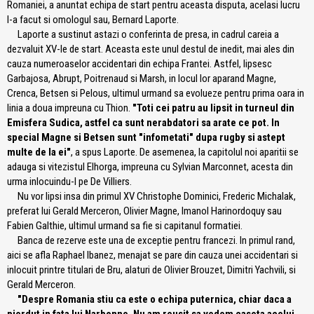
Romaniei, a anuntat echipa de start pentru aceasta disputa, acelasi lucru
l-a facut si omologul sau, Bernard Laporte.
Laporte a sustinut astazi o conferinta de presa, in cadrul careia a
dezvaluit XV-le de start. Aceasta este unul destul de inedit, mai ales din
cauza numeroaselor accidentari din echipa Frantei. Astfel, lipsesc
Garbajosa, Abrupt, Poitrenaud si Marsh, in locul lor aparand Magne,
Crenca, Betsen si Pelous, ultimul urmand sa evolueze pentru prima oara in
linia a doua impreuna cu Thion.
"Toti cei patru au lipsit in turneul din
Emisfera Sudica, astfel ca sunt nerabdatori sa arate ce pot. In
special Magne si Betsen sunt "infometati" dupa rugby si astept
multe de la ei"
, a spus Laporte. De asemenea, la capitolul noi aparitii se
adauga si vitezistul Elhorga, impreuna cu Sylvian Marconnet, acesta din
urma inlocuindu-l pe De Villiers.
Nu vor lipsi insa din primul XV Christophe Dominici, Frederic Michalak,
preferat lui Gerald Merceron, Olivier Magne, Imanol Harinordoquy sau
Fabien Galthie, ultimul urmand sa fie si capitanul formatiei.
Banca de rezerve este una de exceptie pentru francezi. In primul rand,
aici se afla Raphael Ibanez, menajat se pare din cauza unei accidentari si
inlocuit printre titulari de Bru, alaturi de Olivier Brouzet, Dimitri Yachvili, si
Gerald Merceron.
"Despre Romania stiu ca este o echipa puternica, chiar daca a