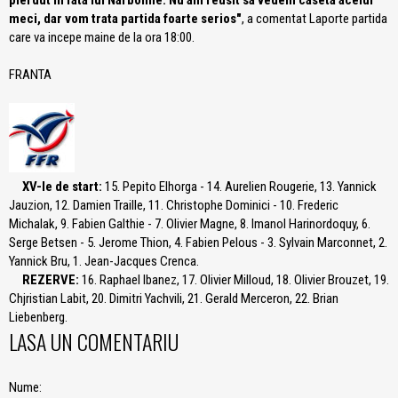
pierdut in fata lui Narbonne. Nu am reusit sa vedem caseta acelui
meci, dar vom trata partida foarte serios"
, a comentat Laporte partida
care va incepe maine de la ora 18:00.
FRANTA
XV-le de start:
15. Pepito Elhorga - 14. Aurelien Rougerie, 13. Yannick
Jauzion, 12. Damien Traille, 11. Christophe Dominici - 10. Frederic
Michalak, 9. Fabien Galthie - 7. Olivier Magne, 8. Imanol Harinordoquy, 6.
Serge Betsen - 5. Jerome Thion, 4. Fabien Pelous - 3. Sylvain Marconnet, 2.
Yannick Bru, 1. Jean-Jacques Crenca.
REZERVE:
16. Raphael Ibanez, 17. Olivier Milloud, 18. Olivier Brouzet, 19.
Chjristian Labit, 20. Dimitri Yachvili, 21. Gerald Merceron, 22. Brian
Liebenberg.
LASA UN COMENTARIU
Nume: