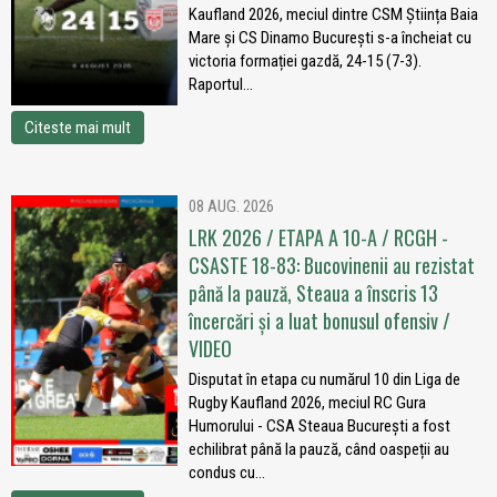
Kaufland 2026, meciul dintre CSM Știința Baia
Mare și CS Dinamo București s-a încheiat cu
victoria formației gazdă, 24-15 (7-3).
Raportul...
Citeste mai mult
08 AUG. 2026
LRK 2026 / ETAPA A 10-A / RCGH -
CSASTE 18-83: Bucovinenii au rezistat
până la pauză, Steaua a înscris 13
încercări și a luat bonusul ofensiv /
VIDEO
Disputat în etapa cu numărul 10 din Liga de
Rugby Kaufland 2026, meciul RC Gura
Humorului - CSA Steaua București a fost
echilibrat până la pauză, când oaspeții au
condus cu...