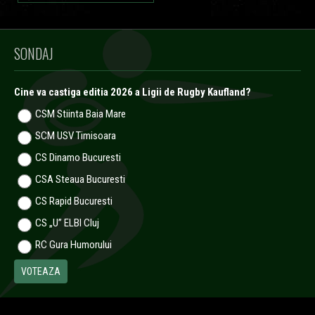
SONDAJ
Cine va castiga editia 2026 a Ligii de Rugby Kaufland?
CSM Stiinta Baia Mare
SCM USV Timisoara
CS Dinamo Bucuresti
CSA Steaua Bucuresti
CS Rapid Bucuresti
CS „U” ELBI Cluj
RC Gura Humorului