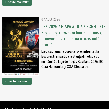
Citeste mai mult
07 AUG. 2026
LRK 2026 / ETAPA A 10-A / RCGH - STE:
Roș-albaștrii vizează bonusul ofensiv,
bucovinenii vor încerca o rezistență
acerbă
La o săptămână după ce s-au înfruntat la
București, în partida restanță din etapa cu
numărul 3 a Ligii de Rugby Kaufland 2026, RC
Gura Humorului și CSA Steaua se...
Citeste mai mult