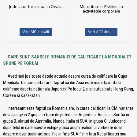
Judecator fara roba in Ovalia
Motricitate si Psihism in
activitatile corporale
Vezi AICI detalii
Vezi AICI detalii
CARE SUNT SANSELE ROMANIEI DE CALIFICARE LA MONDIALE?
SPUNE PE FORUM
Aveti mai jos toate datele actuale despre cursa de calificare la Cupa
Mondiala. De completat ar fi faptul ca din Asia este mare favorita la
calificare directa nationala Japoniei. Pe locul 2 s-ar putea bate Hong Kong,
Coreea si Kazakstan.
Interesant este faptul ca Romania are, in cursa calificarii la CM, varianta
de a ajunge in 2 grupe extrem de puternice: Argentina, Anglia si Scotia in
grupa B, alaturi de Australia, Irlanda, Italia si SUA, in grupa C. Judecand
dupa felul in care aceste echipe joaca acum realismul vorbeste doar
despre o eventuala victorie. Fie in fata SUA fie in fata Recalificatei sau