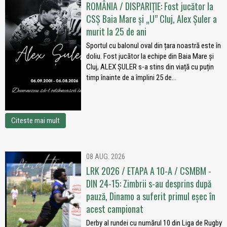
ROMÂNIA / DISPARIȚIE: Fost jucător la
CSȘ Baia Mare și „U” Cluj, Alex Șuler a
murit la 25 de ani
Sportul cu balonul oval din țara noastră este în
doliu. Fost jucător la echipe din Baia Mare și
Cluj, ALEX ȘULER s-a stins din viață cu puțin
timp înainte de a împlini 25 de...
Citeste mai mult
08 AUG. 2026
LRK 2026 / ETAPA A 10-A / CSMBM -
DIN 24-15: Zimbrii s-au desprins după
pauză, Dinamo a suferit primul eșec în
acest campionat
Derby al rundei cu numărul 10 din Liga de Rugby