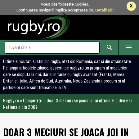
Acest site foloseste Cookies.
X
Continuarea navigarii implica acceptarea lor.
Detalii aici


Ultimele noutati si stiri din rugby, atat din Romania, cat si din strainatate.
Pe langa articolele zilnice, gasesti pe rugby.ro un program al meciurilor
care se disputa la noi, dar si in tarile cu rugby avansat (Franta, Marea
Britanie, Italia, Africa de Sud, Australia, Noua Zeelanda), precum si al
partidelor care sunt transmise la TV.
Rugby.ro
»
Competitii
»
Doar 3 meciuri se joaca joi in ultima zi a Diviziei
Nationale din 2007
DOAR 3 MECIURI SE JOACA JOI IN