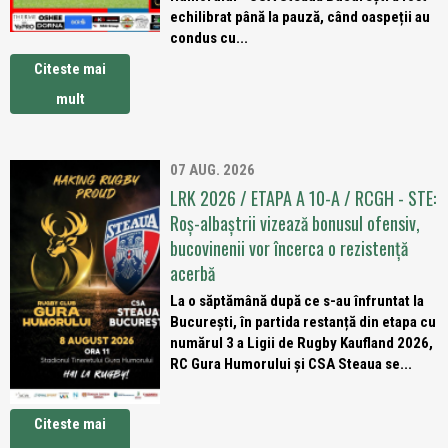
echilibrat până la pauză, când oaspeții au
condus cu...
Citeste mai
mult
07 AUG. 2026
LRK 2026 / ETAPA A 10-A / RCGH - STE:
Roș-albaștrii vizează bonusul ofensiv,
bucovinenii vor încerca o rezistență
acerbă
La o săptămână după ce s-au înfruntat la
București, în partida restanță din etapa cu
numărul 3 a Ligii de Rugby Kaufland 2026,
RC Gura Humorului și CSA Steaua se...
Citeste mai