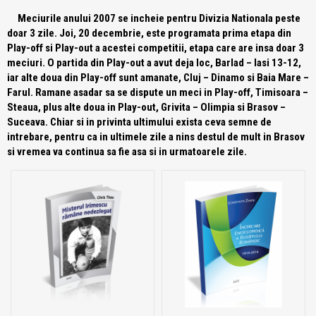
Meciurile anului 2007 se incheie pentru Divizia Nationala peste
doar 3 zile. Joi, 20 decembrie, este programata prima etapa din
Play-off si Play-out a acestei competitii, etapa care are insa doar 3
meciuri. O partida din Play-out a avut deja loc, Barlad – Iasi 13-12,
iar alte doua din Play-off sunt amanate, Cluj – Dinamo si Baia Mare –
Farul. Ramane asadar sa se dispute un meci in Play-off, Timisoara –
Steaua, plus alte doua in Play-out, Grivita – Olimpia si Brasov –
Suceava. Chiar si in privinta ultimului exista ceva semne de
intrebare, pentru ca in ultimele zile a nins destul de mult in Brasov
si vremea va continua sa fie asa si in urmatoarele zile.