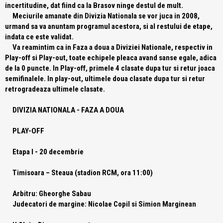
incertitudine, dat fiind ca la Brasov ninge destul de mult.
Meciurile amanate din Divizia Nationala se vor juca in 2008,
urmand sa va anuntam programul acestora, si al restului de etape,
indata ce este validat.
Va reamintim ca in Faza a doua a Diviziei Nationale, respectiv in
Play-off si Play-out, toate echipele pleaca avand sanse egale, adica
de la 0 puncte. In Play-off, primele 4 clasate dupa tur si retur joaca
semifinalele. In play-out, ultimele doua clasate dupa tur si retur
retrogradeaza ultimele clasate.
DIVIZIA NATIONALA - FAZA A DOUA
PLAY-OFF
Etapa I - 20 decembrie
Timisoara – Steaua (stadion RCM, ora 11:00)
Arbitru: Gheorghe Sabau
Judecatori de margine: Nicolae Copil si Simion Marginean