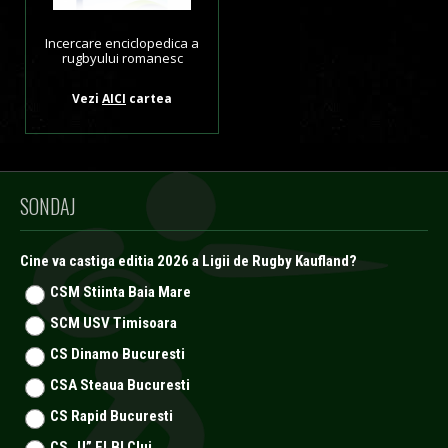
Incercare enciclopedica a
rugbyului romanesc
Vezi
AICI
cartea
SONDAJ
Cine va castiga editia 2026 a Ligii de Rugby Kaufland?
CSM Stiinta Baia Mare
SCM USV Timisoara
CS Dinamo Bucuresti
CSA Steaua Bucuresti
CS Rapid Bucuresti
CS „U” ELBI Cluj