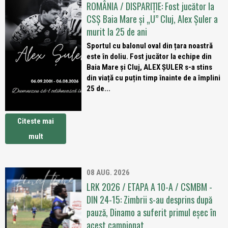
ROMÂNIA / DISPARIȚIE: Fost jucător la
CSȘ Baia Mare și „U” Cluj, Alex Șuler a
murit la 25 de ani
Sportul cu balonul oval din țara noastră
este în doliu. Fost jucător la echipe din
Baia Mare și Cluj, ALEX ȘULER s-a stins
din viață cu puțin timp înainte de a împlini
25 de...
Citeste mai
mult
08 AUG. 2026
LRK 2026 / ETAPA A 10-A / CSMBM -
DIN 24-15: Zimbrii s-au desprins după
pauză, Dinamo a suferit primul eșec în
acest campionat