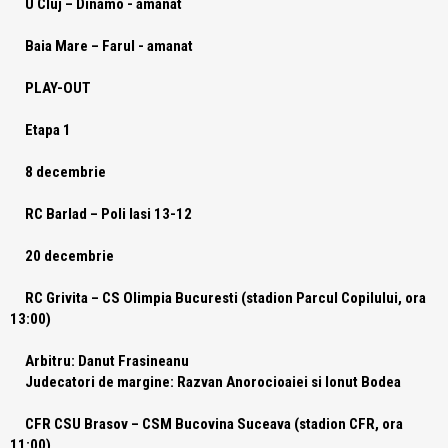
U Cluj – Dinamo - amanat
Baia Mare – Farul - amanat
PLAY-OUT
Etapa 1
8 decembrie
RC Barlad
– Poli Iasi 13-12
20 decembrie
RC Grivita – CS Olimpia Bucuresti (stadion Parcul Copilului, ora
13:00)
Arbitru:
Danut Frasineanu
Judecatori de margine:
Razvan Anorocioaiei si Ionut Bodea
CFR CSU Brasov – CSM Bucovina Suceava (stadion CFR, ora
11:00)