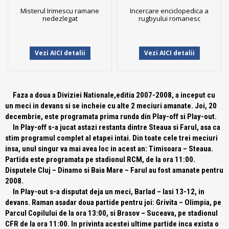
Misterul Irimescu ramane
Incercare enciclopedica a
nedezlegat
rugbyului romanesc
Vezi AICI detalii
Vezi AICI detalii
Faza a doua a Diviziei Nationale,editia 2007-2008, a inceput cu
un meci in devans si se incheie cu alte 2 meciuri amanate. Joi, 20
decembrie, este programata prima runda din Play-off si Play-out.
In Play-off s-a jucat astazi restanta dintre Steaua si Farul, asa ca
stim programul complet al etapei intai. Din toate cele trei meciuri
insa, unul singur va mai avea loc in acest an: Timisoara – Steaua.
Partida este programata pe stadionul RCM, de la ora 11:00.
Disputele Cluj – Dinamo si Baia Mare – Farul au fost amanate pentru
2008.
In Play-out s-a disputat deja un meci, Barlad – Iasi 13-12, in
devans. Raman asadar doua partide pentru joi: Grivita – Olimpia, pe
Parcul Copilului de la ora 13:00, si Brasov – Suceava, pe stadionul
CFR de la ora 11:00. In privinta acestei ultime partide inca exista o