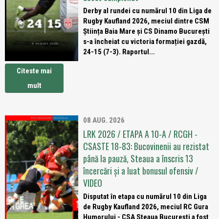
Derby al rundei cu numărul 10 din Liga de
Rugby Kaufland 2026, meciul dintre CSM
Știința Baia Mare și CS Dinamo București
s-a încheiat cu victoria formației gazdă,
24-15 (7-3). Raportul...
Citeste mai
mult
08 AUG. 2026
LRK 2026 / ETAPA A 10-A / RCGH -
CSASTE 18-83: Bucovinenii au rezistat
până la pauză, Steaua a înscris 13
încercări și a luat bonusul ofensiv /
VIDEO
Disputat în etapa cu numărul 10 din Liga
de Rugby Kaufland 2026, meciul RC Gura
Humorului - CSA Steaua București a fost