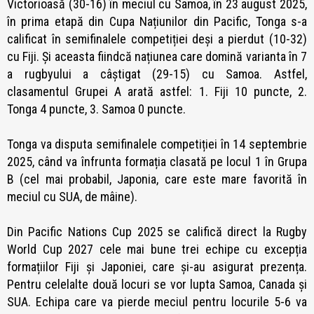
Victorioasă (30-16) în meciul cu Samoa, în 23 august 2025,
în prima etapă din Cupa Națiunilor din Pacific, Tonga s-a
calificat în semifinalele competiției deși a pierdut (10-32)
cu Fiji. Și aceasta fiindcă națiunea care domină varianta în 7
a rugbyului a câștigat (29-15) cu Samoa. Astfel,
clasamentul Grupei A arată astfel: 1. Fiji 10 puncte, 2.
Tonga 4 puncte, 3. Samoa 0 puncte.
Tonga va disputa semifinalele competiției în 14 septembrie
2025, când va înfrunta formația clasată pe locul 1 în Grupa
B (cel mai probabil, Japonia, care este mare favorită în
meciul cu SUA, de mâine).
Din Pacific Nations Cup 2025 se califică direct la Rugby
World Cup 2027 cele mai bune trei echipe cu excepția
formațiilor Fiji și Japoniei, care și-au asigurat prezența.
Pentru celelalte două locuri se vor lupta Samoa, Canada și
SUA. Echipa care va pierde meciul pentru locurile 5-6 va