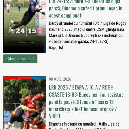
DIN 24-15: Zimbrii s-au desprins după
pauză, Dinamo a suferit primul eșec în
acest campionat
Derby al rundei cu numărul 10 din Liga de Rugby
Kaufland 2026, meciul dintre CSM Știința Baia
Mare și CS Dinamo București s-a încheiat cu
victoria formației gazdă, 24-15 (7-3).
Raportul...
Citeste mai mult
08 AUG. 2026
LRK 2026 / ETAPA A 10-A / RCGH -
CSASTE 18-83: Bucovinenii au rezistat
până la pauză, Steaua a înscris 13
încercări și a luat bonusul ofensiv /
VIDEO
Disputat în etapa cu numărul 10 din Liga de