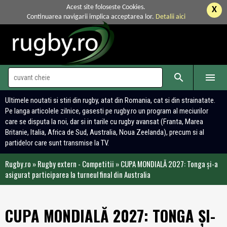
Acest site foloseste Cookies.
X
Continuarea navigarii implica acceptarea lor.
Detalii aici


Ultimele noutati si stiri din rugby, atat din Romania, cat si din strainatate.
Pe langa articolele zilnice, gasesti pe rugby.ro un program al meciurilor
care se disputa la noi, dar si in tarile cu rugby avansat (Franta, Marea
Britanie, Italia, Africa de Sud, Australia, Noua Zeelanda), precum si al
partidelor care sunt transmise la TV.
Rugby.ro
»
Rugby extern - Competitii
»
CUPA MONDIALĂ 2027: Tonga și-a
asigurat participarea la turneul final din Australia
CUPA MONDIALĂ 2027: TONGA ȘI-