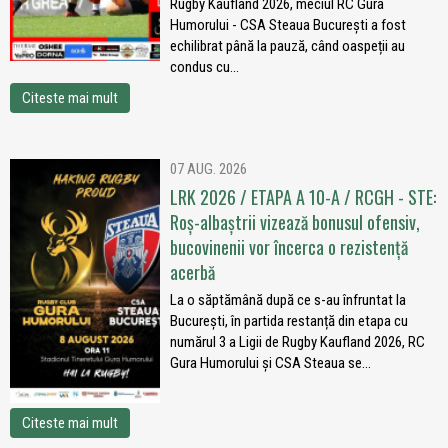
Rugby Kaufland 2026, meciul RC Gura
Humorului - CSA Steaua București a fost
echilibrat până la pauză, când oaspeții au
condus cu...
Citeste mai mult
07 AUG. 2026
LRK 2026 / ETAPA A 10-A / RCGH - STE:
Roș-albaștrii vizează bonusul ofensiv,
bucovinenii vor încerca o rezistență
acerbă
La o săptămână după ce s-au înfruntat la
București, în partida restanță din etapa cu
numărul 3 a Ligii de Rugby Kaufland 2026, RC
Gura Humorului și CSA Steaua se...
Citeste mai mult