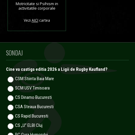
Motricitate si Psihism in
activitatile corporale
Vezi
AICI
cartea
SONDAJ
Cine va castiga editia 2026 a Ligii de Rugby Kaufland?
CSM Stiinta Baia Mare
SCM USV Timisoara
CS Dinamo Bucuresti
CSA Steaua Bucuresti
CS Rapid Bucuresti
CS „U” ELBI Cluj
RC Gura Humorului