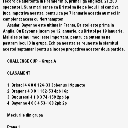
record de auditenta in Premiership, prima liga engleza, 21.203
spectatori. Sunt mari sanse ca Bristol sa fie pe locul 1 si cand va
juca impotriva noastra, pentru ca pe 7 ianuarie acestia au meci in
campionat acasa cu Northampton.
Asadar, Bayonne este ultima in Franta, Bristol este prima in
Anglia. Cu Bayonne jucam pe 12 ianuarie, cu Bristol pe 19 ianuarie.
Mai ales primul meci este important, pentru ca putem sa ne
pastram locul 3 in grupa. Echipa noastra se reuneste la sfarsitul
acestei saptamani pentru a incepe pregatirea acestor doua partide.
CHALLENGE CUP – Grupa A
CLASAMENT
1. Bristol 4 4 0 0 124-33 3pbonus 19puncte
2. Dragons 4 3 0 1 162-53 4pb 16p
3. Bucuresti 4 1 0 3 74-159 2pb 6p
4. Bayonne 4 0 0 4 53-168 2pb 2p
Meciurile din grupa
Etapa 1