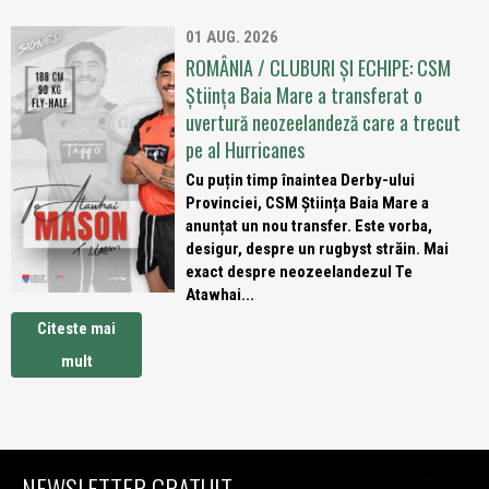
01 AUG. 2026
ROMÂNIA / CLUBURI ȘI ECHIPE: CSM
Știința Baia Mare a transferat o
uvertură neozeelandeză care a trecut
pe al Hurricanes
Cu puțin timp înaintea Derby-ului
Provinciei, CSM Știința Baia Mare a
anunțat un nou transfer. Este vorba,
desigur, despre un rugbyst străin. Mai
exact despre neozeelandezul Te
Atawhai...
Citeste mai
mult
NEWSLETTER GRATUIT