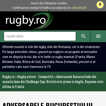
Acest site foloseste Cookies.
X
Continuarea navigarii implica acceptarea lor.
Detalii aici


Ultimele noutati si stiri din rugby, atat din Romania, cat si din strainatate.
Pe langa articolele zilnice, gasesti pe rugby.ro un program al meciurilor
care se disputa la noi, dar si in tarile cu rugby avansat (Franta, Marea
Britanie, Italia, Africa de Sud, Australia, Noua Zeelanda), precum si al
partidelor care sunt transmise la TV.
Rugby.ro
»
Rugby extern - Competitii
»
Adversarele Bucurestiului din
aceasta luna din Challenge Cup: Bristol este prima in Anglia, Bayonne este
ultima in Franta
ADVERSARELE BUCURESTIULUI