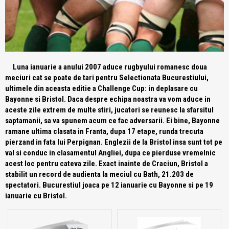
Luna ianuarie a anului 2007 aduce rugbyului romanesc doua
meciuri cat se poate de tari pentru Selectionata Bucurestiului,
ultimele din aceasta editie a Challenge Cup: in deplasare cu
Bayonne si Bristol. Daca despre echipa noastra va vom aduce in
aceste zile extrem de multe stiri, jucatori se reunesc la sfarsitul
saptamanii, sa va spunem acum ce fac adversarii. Ei bine, Bayonne
ramane ultima clasata in Franta, dupa 17 etape, runda trecuta
pierzand in fata lui Perpignan. Englezii de la Bristol insa sunt tot pe
val si conduc in clasamentul Angliei, dupa ce pierduse vremelnic
acest loc pentru cateva zile. Exact inainte de Craciun, Bristol a
stabilit un record de audienta la meciul cu Bath, 21.203 de
spectatori. Bucurestiul joaca pe 12 ianuarie cu Bayonne si pe 19
ianuarie cu Bristol.