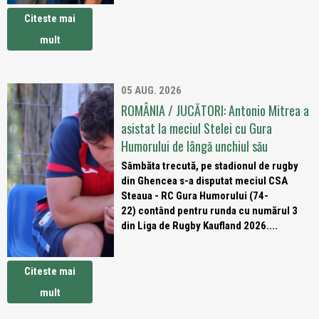
Citeste mai
mult
05 AUG. 2026
ROMÂNIA / JUCĂTORI: Antonio Mitrea a
asistat la meciul Stelei cu Gura
Humorului de lângă unchiul său
Sâmbăta trecută, pe stadionul de rugby
din Ghencea s-a disputat meciul CSA
Steaua - RC Gura Humorului (74-
22) contând pentru runda cu numărul 3
din Liga de Rugby Kaufland 2026....
Citeste mai
mult