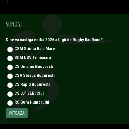
SONDAJ
Cine va castiga editia 2026 a Ligii de Rugby Kaufland?
CSM Stiinta Baia Mare
SCM USV Timisoara
CS Dinamo Bucuresti
CSA Steaua Bucuresti
CS Rapid Bucuresti
CS „U” ELBI Cluj
RC Gura Humorului