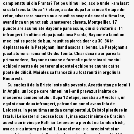
campionatului din Franta? Tot pe ultimul loc, acolo unde i-am lasat
si data trecuta. Dupa 17 etape, asadar dupa tur si inca 4 etape din
retur, adversara noastra nu a reusit sa scape de acest ultimo loc,
avand inca un punct sub urmatoarea clasata, Montpellier. 17
puncte are acumulate Bayonne pana acum, din si 6 victorii si 11
infrangeri. In ultima etapa jucata insa Franta, Bayonne a facut un
meci cat se poate de bun, reusit sa piarda doar cu 30-36 in
deplasarea de la Perpignan, luand asadar si bonus. La Perpignan a
jucat atunci si romanul Ovidiu Tonita. Chiar daca nu ar parea la
prima vedere, Bayonne ramane o formatie puternica si meciul
echipei noastre de pe terenul acestei echipe se anunta cat se
poate de dificil. Mai ales ca francezii au fost raniti in orgoliu la
Bucuresti.
Cu englezii de la Bristol este alta poveste. Acestia stau pe locul 1
in Anglia, un loc pe care nimeni nu l-ar fi prevazut inainte de
inceperea campionatului. Dupa 12 etape, acestia au 9 victorii, un
egal si doar doua infrangeri, patrand un punct avans fata de
Leicester. In penultima runda a campionatului, Bristol pierduse in
fata lui Leicester si cedase locul 1, insa exact inainte de Craciun
acestia au invins pe Bath iar Leicester a pierdut cu London Irish,
asa ca s-au intors pe locul 1. La acel meci s-a inregistrat si un