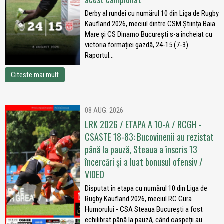
Derby al rundei cu numărul 10 din Liga de Rugby
Kaufland 2026, meciul dintre CSM Știința Baia
Mare și CS Dinamo București s-a încheiat cu
victoria formației gazdă, 24-15 (7-3).
Raportul...
Citeste mai mult
08 AUG. 2026
LRK 2026 / ETAPA A 10-A / RCGH -
CSASTE 18-83: Bucovinenii au rezistat
până la pauză, Steaua a înscris 13
încercări și a luat bonusul ofensiv /
VIDEO
Disputat în etapa cu numărul 10 din Liga de
Rugby Kaufland 2026, meciul RC Gura
Humorului - CSA Steaua București a fost
echilibrat până la pauză, când oaspeții au