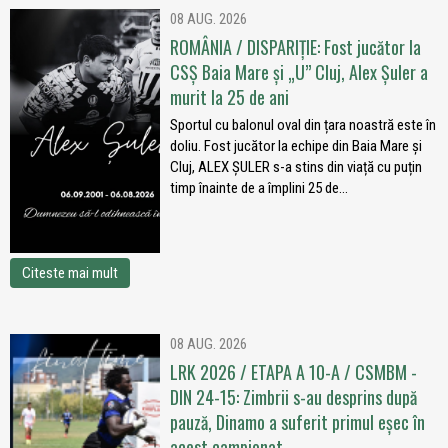
08 AUG. 2026
ROMÂNIA / DISPARIȚIE: Fost jucător la
CSȘ Baia Mare și „U” Cluj, Alex Șuler a
murit la 25 de ani
Sportul cu balonul oval din țara noastră este în
doliu. Fost jucător la echipe din Baia Mare și
Cluj, ALEX ȘULER s-a stins din viață cu puțin
timp înainte de a împlini 25 de...
Citeste mai mult
08 AUG. 2026
LRK 2026 / ETAPA A 10-A / CSMBM -
DIN 24-15: Zimbrii s-au desprins după
pauză, Dinamo a suferit primul eșec în
acest campionat