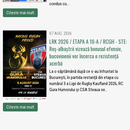
condus cu...
Citeste mai mult
07 AUG. 2026
LRK 2026 / ETAPA A 10-A / RCGH - STE:
Roș-albaștrii vizează bonusul ofensiv,
bucovinenii vor încerca o rezistență
acerbă
La o săptămână după ce s-au înfruntat la
București, în partida restanță din etapa cu
numărul 3 a Ligii de Rugby Kaufland 2026, RC
Gura Humorului și CSA Steaua se...
Citeste mai mult