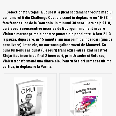
Selectionata Stejarii Bucuresti a jucat saptamana trecuta meciul
cu numarul 5 din Challenge Cup, pierzand in deplasare cu 15-33 in
fata francezilor de la Bourgoin. In minutul 30 scorul era deja 21-0,
cu 3 eseuri consecutive inscrise de Bourgoin, moment in care
Vlaicu a marcat primele noastre puncte din penalitate. A fost 21-3
la pauza, dupa care, in 15 minute, am mai primit 2 incercari (una de
penalizare). Intre ele, un cartonas galben vazut de Macovei. Cu
punctul bonus asigurat (5 eseuri) francezii s-au relaxat si astfel
Stejarii au inscris pe final 2 incercari, prin Ursache si Botezau,
Vlaicu transformand una dintre ele. Pentru Stejari urmeaza ultima
partida, in deplasare la Parma.