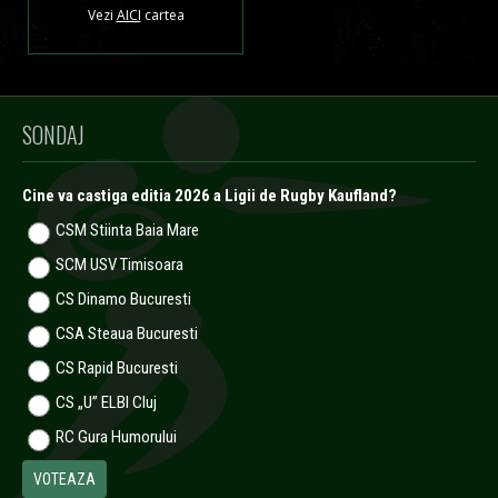
Vezi
AICI
cartea
SONDAJ
Cine va castiga editia 2026 a Ligii de Rugby Kaufland?
CSM Stiinta Baia Mare
SCM USV Timisoara
CS Dinamo Bucuresti
CSA Steaua Bucuresti
CS Rapid Bucuresti
CS „U” ELBI Cluj
RC Gura Humorului