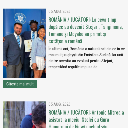
05 AUG. 2026
ROMÂNIA / JUCĂTORI: La ceva timp
după ce au devenit Stejari, Tangimana,
Tomane și Moyake au primit și
cetățenia română
În ultimii ani, România a naturalizat din ce în ce
mai mulți rugbyști din Emisfera Sudică. Iar unii
dintre aceștia au evoluat pentru Stejari,
respectând regulile impuse de...
Citeste mai mult
05 AUG. 2026
ROMÂNIA / JUCĂTORI: Antonio Mitrea a
asistat la meciul Stelei cu Gura
Humorului de lângă unchiul său