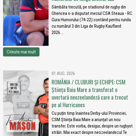
Sâmbăta trecută, pe stadionul de rugby din
Ghencea s-a disputat meciul CSA Steaua - RC
Gura Humorului (74-22) contând pentru runda
cu numărul 3 din Liga de Rugby Kaufland
2026....
Citeste mai mult
01 AUG. 2026
ROMÂNIA / CLUBURI ȘI ECHIPE: CSM
Știința Baia Mare a transferat o
uvertură neozeelandeză care a trecut
pe al Hurricanes
Cu puțin timp înaintea Derby-ului Provinciei,
CSM Știința Baia Mare a anunțat un nou
transfer. Este vorba, desigur, despre un rugbyst
străin. Mai exact despre neozeelandezul Te