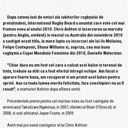
Dupa cateva luni de voturi ale iubitorilor rugbyului de
pretutindeni, International Rugby Board a anuntat care este cel mai
frumos eseu al anului 2010. Chris Ashton si incercarea sa marcata
(pentru Anglia, evident) in meciul cu Australia din noiembrie 2010
a castigat acest titlu, la mare lupta cu incercari ale lui ils Muliaina,
Felipe Contepomi, Shane Williams si, supriza, cea mai buna
rugbysta a Cupei Mondiale Feminine din 2010, Danielle Waterman.
"Chiar daca eu am fost cel care a culcat acel balon in terenul de
tinta, trebuie sa stiti ca a fost efortul intregii echipe. Am facut o
aparare foarte buna, am recuperat si am primit acel balon pentru
sprint. Asa ca toata lumea merita felicitata, fara coechipieri nu as fi
reusit"
, a marturisit Ashton dupa aflarea vestii.
Precedentele premii pentru cel mai bun eseu au fost castigate de
americanul Takudzwa Ngwenya, in 2007, irlandezul Brian O'Driscoll, in
2008, si sud-africanul Jaque Fourie, in 2009.
Aveti mai jos eseul castigator al lui Chris Ashton