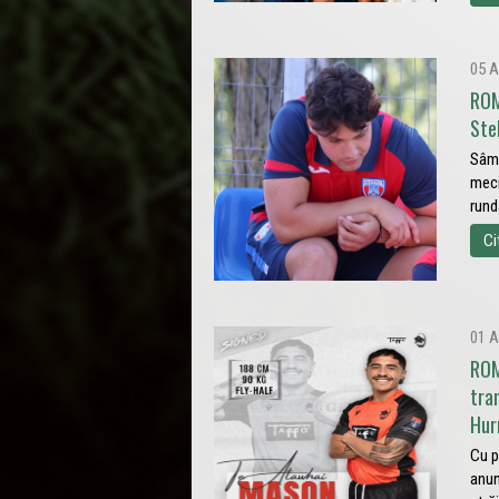
05 A
ROM
Ste
Sâmb
meci
rund
Ci
01 A
ROM
tra
Hur
Cu p
anun