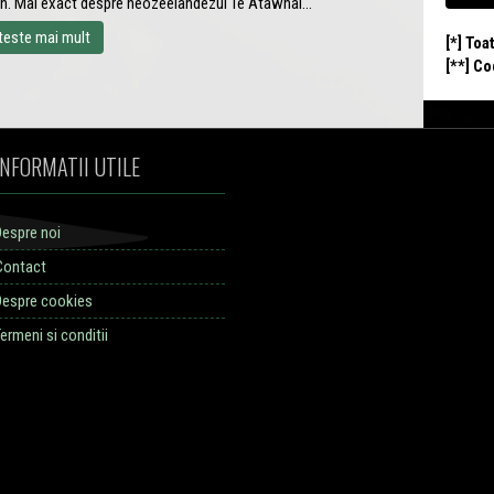
in. Mai exact despre neozeelandezul Te Atawhai...
teste mai mult
[*] Toa
[**] C
INFORMATII UTILE
Despre noi
Contact
Despre cookies
ermeni si conditii