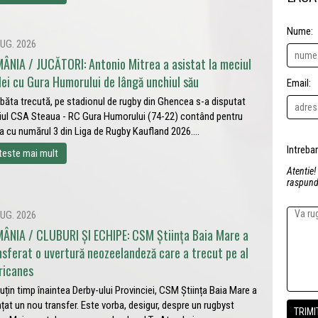
Nume:
UG. 2026
ÂNIA / JUCĂTORI: Antonio Mitrea a asistat la meciul
lei cu Gura Humorului de lângă unchiul său
Email:
ăta trecută, pe stadionul de rugby din Ghencea s-a disputat
ul CSA Steaua - RC Gura Humorului (74-22) contând pentru
a cu numărul 3 din Liga de Rugby Kaufland 2026....
teste mai mult
Atentie!
raspunde
UG. 2026
ÂNIA / CLUBURI ȘI ECHIPE: CSM Știința Baia Mare a
nsferat o uvertură neozeelandeză care a trecut pe al
ricanes
uțin timp înaintea Derby-ului Provinciei, CSM Știința Baia Mare a
țat un nou transfer. Este vorba, desigur, despre un rugbyst