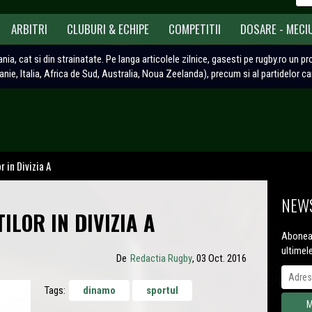
ARBITRI
CLUBURI & ECHIPE
COMPETITII
DOSARE - MECI
ania, cat si din strainatate. Pe langa articolele zilnice, gasesti pe rugby.ro un p
tanie, Italia, Africa de Sud, Australia, Noua Zeelanda), precum si al partidelor c
r in Divizia A
NEWS
ILOR IN DIVIZIA A
Aboneaz
ultimel
De
Redactia Rugby
, 03 Oct. 2016
Tags:
dinamo
sportul