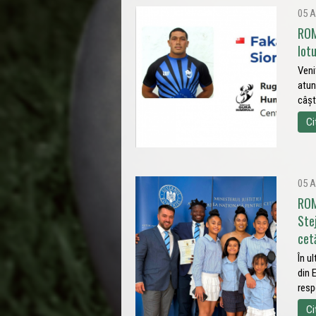
05 A
ROM
lot
Veni
atun
câșt
Ci
05 A
ROM
Ste
cet
În u
din 
resp
Ci