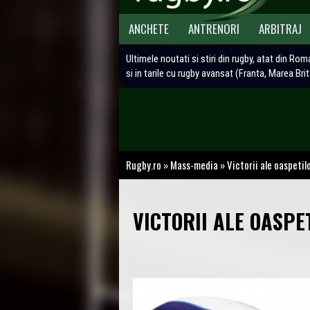
ANCHETE
ANTRENORI
ARBITRAJ
Ultimele noutati si stiri din rugby, atat din Rom
si in tarile cu rugby avansat (Franta, Marea Bri
Rugby.ro
»
Mass-media
»
Victorii ale oaspetilo
VICTORII ALE OASPET