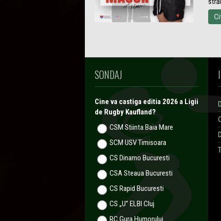
stră
Ci
SONDAJ
Cine va castiga editia 2026 a Ligii
de Rugby Kaufland?
CSM Stiinta Baia Mare
SCM USV Timisoara
T
CS Dinamo Bucuresti
CSA Steaua Bucuresti
CS Rapid Bucuresti
CS „U” ELBI Cluj
RC Gura Humorului