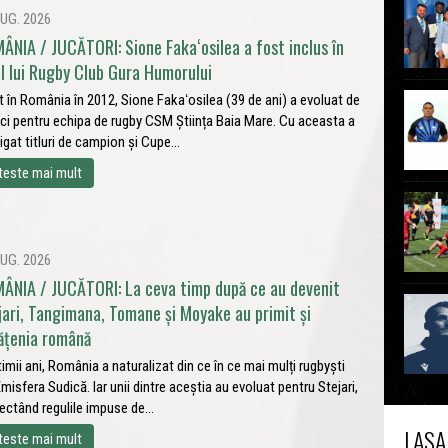
UG. 2026
ÂNIA / JUCĂTORI: Sione Fakaʻosilea a fost inclus în
ul lui Rugby Club Gura Humorului
t în România în 2012, Sione Fakaʻosilea (39 de ani) a evoluat de
ci pentru echipa de rugby CSM Știința Baia Mare. Cu aceasta a
igat titluri de campion și Cupe...
teste mai mult
UG. 2026
ÂNIA / JUCĂTORI: La ceva timp după ce au devenit
jari, Tangimana, Tomane și Moyake au primit și
ățenia română
ltimii ani, România a naturalizat din ce în ce mai mulți rugbyști
Emisfera Sudică. Iar unii dintre aceștia au evoluat pentru Stejari,
ectând regulile impuse de...
LASA
teste mai mult