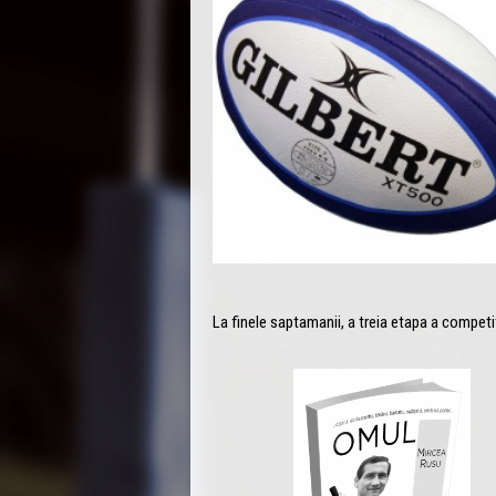
La finele saptamanii, a treia etapa a compet