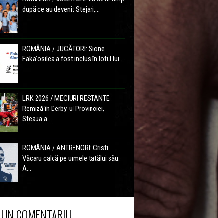
după ce au devenit Stejari,...
ROMÂNIA / JUCĂTORI: Sione
Fakaʻosilea a fost inclus în lotul lui...
LRK 2026 / MECIURI RESTANTE:
Remiză în Derby-ul Provinciei,
Steaua a...
ROMÂNIA / ANTRENORI: Cristi
Văcaru calcă pe urmele tatălui său.
A...
 UN COMENTARIU