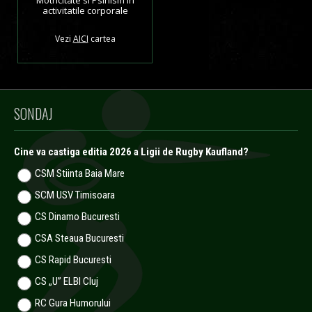
Motricitate si Psihism in
activitatile corporale
Vezi
AICI
cartea
SONDAJ
Cine va castiga editia 2026 a Ligii de Rugby Kaufland?
CSM Stiinta Baia Mare
SCM USV Timisoara
CS Dinamo Bucuresti
CSA Steaua Bucuresti
CS Rapid Bucuresti
CS „U” ELBI Cluj
RC Gura Humorului