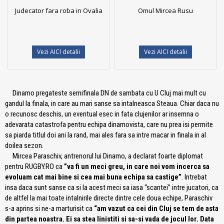
Judecator fara roba in Ovalia
Omul Mircea Rusu
Vezi AICI detalii
Vezi AICI detalii
Dinamo pregateste semifinala DN de sambata cu U Cluj mai mult cu
gandul la finala, in care au mari sanse sa intalneasca Steaua. Chiar daca nu
o recunosc deschis, un eventual esec in fata clujenilor ar insemna o
adevarata catastrofa pentru echipa dinamovista, care nu prea isi permite
sa piarda titlul doi ani la rand, mai ales fara sa intre macar in finala in al
doilea sezon.
Mircea Paraschiv, antrenorul lui Dinamo, a declarat foarte diplomat
pentru RUGBY.RO ca
”va fi un meci greu, in care noi vom incerca sa
evoluam cat mai bine si cea mai buna echipa sa castige”
. Intrebat
insa daca sunt sanse ca si la acest meci sa iasa “scantei” intre jucatori, ca
de altfel la mai toate intalnirile directe dintre cele doua echipe, Paraschiv
s-a aprins si ne-a marturisit ca
“am vazut ca cei din Cluj se tem de asta
din partea noastra. Ei sa stea linistiti si sa-si vada de jocul lor. Data