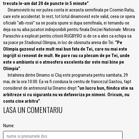
trecuta le-am dat 20 de puncte in 5 minute”
.
Dinamovistii nu vor putea conta in aceasta semifinala pe Cosmin Ratiu,
care este accidentat. In rest, tot lotul dinamovist este valid, ceea ce spera
oficialii “alb-rosii” sa se poata spune si dupa semifinala, ei temandu-se
deja sa nu aiba jucatori indisponibili pentru finala Diviziei Nationale. Mircea
Paraschiv a explicat pentru citiorii RUGBY.RO si de ce a ales ca echipa sa
sa joace pe Stadionul Olimpia, in loc de obisnuita arena din Tei.
“Pe
Olimpia gazonul este mult mai bun fata de Tei, care nu mai este
ingrijit si renovat de mult. Ne pare rau ca plecam de pe Tei, unde
este o ambianta si o atmosfera excelenta dar este mai bine pe
Olimpia”
.
Intalnirea dintre Dinamo si Cluj este programata pentru sambata, 29
mai, de la ora 10:00. Ea va fi condusa la centru de francezul Gastou, fapt
considerat de antrenorul lui Dinamo drept
“un lucru bun, fiindca stie sa
arbitreze si cu siguranta nu va defavoriza pe nimeni. Oricum, nu
conta cine arbitra”
.
LASA UN COMENTARIU
Nume: