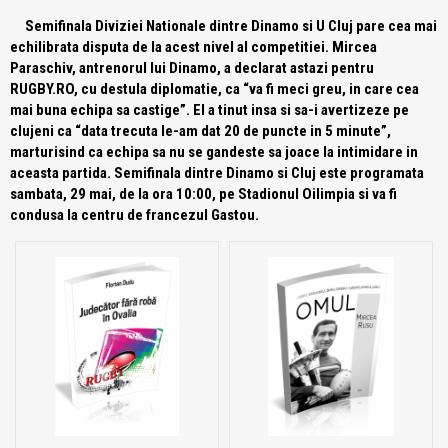
Semifinala Diviziei Nationale dintre Dinamo si U Cluj pare cea mai
echilibrata disputa de la acest nivel al competitiei. Mircea
Paraschiv, antrenorul lui Dinamo, a declarat astazi pentru
RUGBY.RO, cu destula diplomatie, ca “va fi meci greu, in care cea
mai buna echipa sa castige”. El a tinut insa si sa-i avertizeze pe
clujeni ca “data trecuta le-am dat 20 de puncte in 5 minute”,
marturisind ca echipa sa nu se gandeste sa joace la intimidare in
aceasta partida. Semifinala dintre Dinamo si Cluj este programata
sambata, 29 mai, de la ora 10:00, pe Stadionul Oilimpia si va fi
condusa la centru de francezul Gastou.