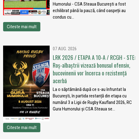
Humorului - CSA Steaua București a fost
echilibrat până la pauză, când oaspeții au
condus cu...
Citeste mai mult
07 AUG. 2026
LRK 2026 / ETAPA A 10-A / RCGH - STE:
Roș-albaștrii vizează bonusul ofensiv,
bucovinenii vor încerca o rezistență
acerbă
La o săptămână după ce s-au înfruntat la
București, în partida restanță din etapa cu
numărul 3 a Ligii de Rugby Kaufland 2026, RC
Gura Humorului și CSA Steaua se...
Citeste mai mult