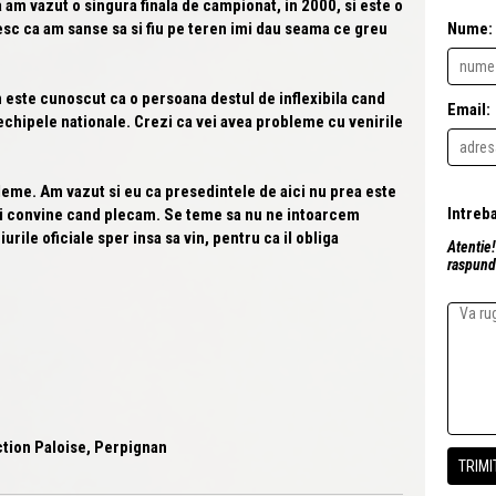
 am vazut o singura finala de campionat, in 2000, si este o
c ca am sanse sa si fiu pe teren imi dau seama ce greu
Nume:
 este cunoscut ca o persoana destul de inflexibila cand
Email:
a echipele nationale. Crezi ca vei avea probleme cu venirile
leme. Am vazut si eu ca presedintele de aici nu prea este
 ii convine cand plecam. Se teme sa nu ne intoarcem
urile oficiale sper insa sa vin, pentru ca il obliga
Atentie!
raspunde
ction Paloise, Perpignan