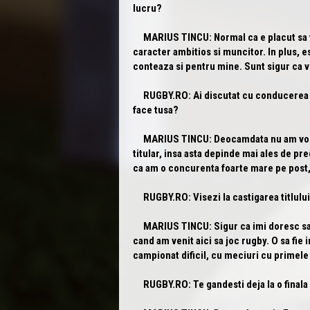
lucru?
MARIUS TINCU:
Normal ca e placut sa f
caracter ambitios si muncitor. In plus, e
conteaza si pentru mine. Sunt sigur ca 
RUGBY.RO:
Ai discutat cu conducerea t
face tusa?
MARIUS TINCU:
Deocamdata nu am vorbi
titular, insa asta depinde mai ales de pre
ca am o concurenta foarte mare pe post,
RUGBY.RO:
Visezi la castigarea titlulu
MARIUS TINCU:
Sigur ca imi doresc sa
cand am venit aici sa joc rugby. O sa fie
campionat dificil, cu meciuri cu primele
RUGBY.RO:
Te gandesti deja la o finala