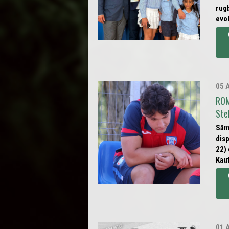
rugb
evol
05 
ROM
Ste
Sâm
dis
22)
Kauf
01 