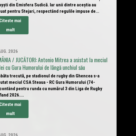
yști din Emisfera Sudică. Iar unii dintre aceștia au
uat pentru Stejari, respectând regulile impuse de...
Citeste mai
mult
AUG. 2026
ÂNIA / JUCĂTORI: Antonio Mitrea a asistat la meciul
lei cu Gura Humorului de lângă unchiul său
băta trecută, pe stadionul de rugby din Ghencea s-a
putat meciul CSA Steaua - RC Gura Humorului (74-
 contând pentru runda cu numărul 3 din Liga de Rugby
land 2026....
Citeste mai
mult
AUG. 2026