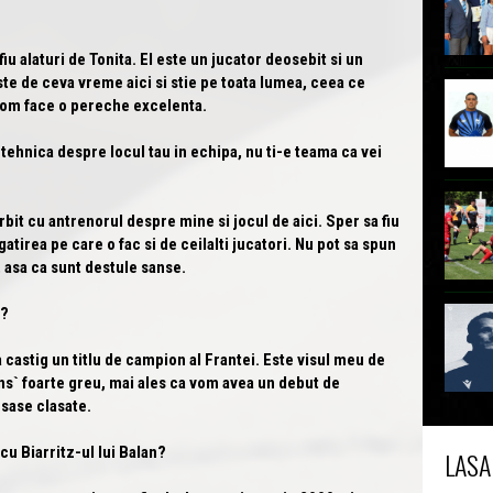
iu alaturi de Tonita. El este un jucator deosebit si un
ste de ceva vreme aici si stie pe toata lumea, ceea ce
vom face o pereche excelenta.
ehnica despre locul tau in echipa, nu ti-e teama ca vei
t cu antrenorul despre mine si jocul de aici. Sper sa fiu
gatirea pe care o fac si de ceilalti jucatori. Nu pot sa spun
 asa ca sunt destule sanse.
i?
 castig un titlu de campion al Frantei. Este visul meu de
 ins` foarte greu, mai ales ca vom avea un debut de
 sase clasate.
 cu Biarritz-ul lui Balan?
LASA