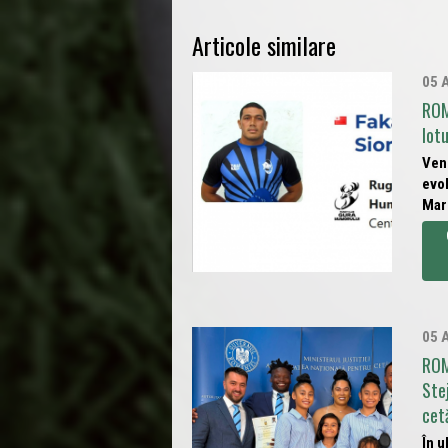
Articole similare
05 
ROM
lot
Veni
evol
Mare
05 
ROM
Ste
cet
În u