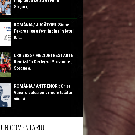
timp după ce au devenit
Stejari,...
ROMÂNIA / JUCĂTORI: Sione
Fakaʻosilea a fost inclus în lotul
lui...
LRK 2026 / MECIURI RESTANTE:
Remiză în Derby-ul Provinciei,
Steaua a...
ROMÂNIA / ANTRENORI: Cristi
Văcaru calcă pe urmele tatălui
său. A...
 UN COMENTARIU