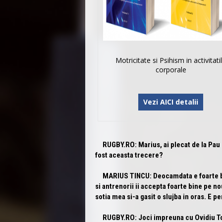
Motricitate si Psihism in activitati
corporale
Vezi AICI detalii
RUGBY.RO:
Marius, ai plecat de la Pau 
fost aceasta trecere?
MARIUS TINCU:
Deocamdata e foarte bi
si antrenorii ii accepta foarte bine pe n
sotia mea si-a gasit o slujba in oras. E p
RUGBY.RO:
Joci impreuna cu Ovidiu Ton