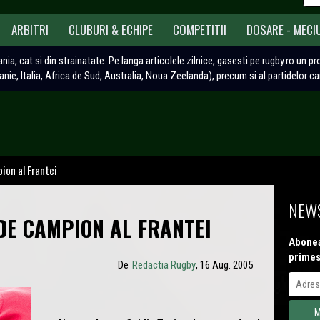
ARBITRI
CLUBURI & ECHIPE
COMPETITII
DOSARE - MECI
ania, cat si din strainatate. Pe langa articolele zilnice, gasesti pe rugby.ro un p
tanie, Italia, Africa de Sud, Australia, Noua Zeelanda), precum si al partidelor c
pion al Frantei
NEWS
DE CAMPION AL FRANTEI
Abonea
primes
De
Redactia Rugby
, 16 Aug. 2005