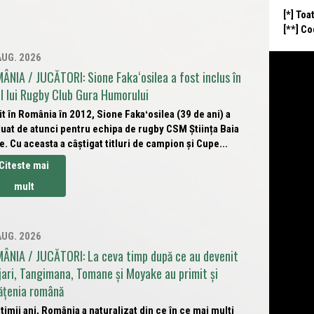
[*] Toa
[**] C
AUG. 2026
ÂNIA / JUCĂTORI: Sione Fakaʻosilea a fost inclus în
ul lui Rugby Club Gura Humorului
t în România în 2012, Sione Fakaʻosilea (39 de ani) a
uat de atunci pentru echipa de rugby CSM Știința Baia
. Cu aceasta a câștigat titluri de campion și Cupe...
Citeste mai
mult
AUG. 2026
ÂNIA / JUCĂTORI: La ceva timp după ce au devenit
jari, Tangimana, Tomane și Moyake au primit și
ățenia română
ltimii ani, România a naturalizat din ce în ce mai mulți