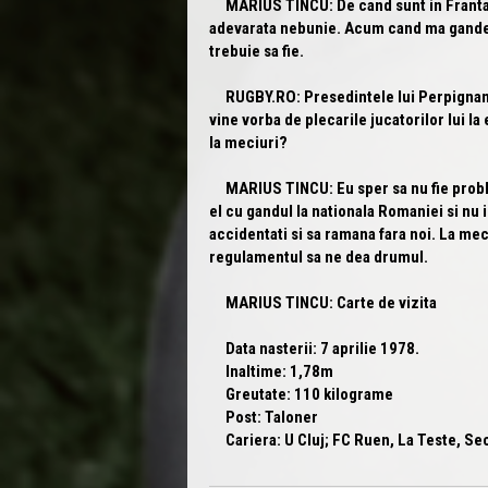
MARIUS TINCU:
De cand sunt in Franta
adevarata nebunie. Acum cand ma gandes
trebuie sa fie.
RUGBY.RO:
Presedintele lui Perpignan
vine vorba de plecarile jucatorilor lui l
la meciuri?
MARIUS TINCU:
Eu sper sa nu fie prob
el cu gandul la nationala Romaniei si nu
accidentati si sa ramana fara noi. La meci
regulamentul sa ne dea drumul.
MARIUS TINCU: Carte de vizita
Data nasterii: 7 aprilie 1978.
Inaltime: 1,78m
Greutate: 110 kilograme
Post: Taloner
Cariera: U Cluj; FC Ruen, La Teste, Se