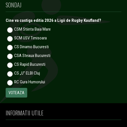
SONDAJ
Cine va castiga editia 2026 a Ligii de Rugby Kaufland?
CSM Stiinta Baia Mare
SCM USV Timisoara
CS Dinamo Bucuresti
CSA Steaua Bucuresti
CS Rapid Bucuresti
CS „U” ELBI Cluj
RC Gura Humorului
INFORMATII UTILE