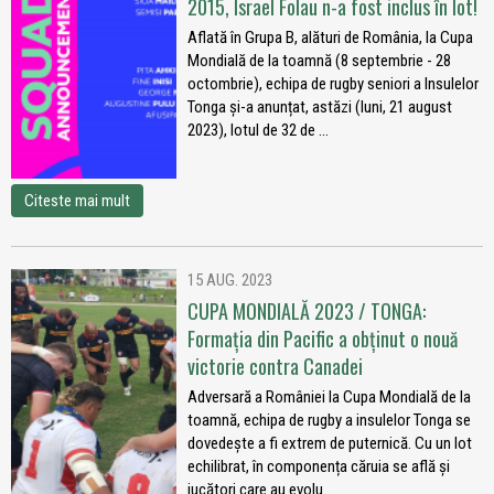
2015, Israel Folau n-a fost inclus în lot!
Aflată în Grupa B, alături de România, la Cupa
Mondială de la toamnă (8 septembrie - 28
octombrie), echipa de rugby seniori a Insulelor
Tonga și-a anunțat, astăzi (luni, 21 august
2023), lotul de 32 de ...
Citeste mai mult
15 AUG. 2023
CUPA MONDIALĂ 2023 / TONGA:
Formația din Pacific a obținut o nouă
victorie contra Canadei
Adversară a României la Cupa Mondială de la
toamnă, echipa de rugby a insulelor Tonga se
dovedește a fi extrem de puternică. Cu un lot
echilibrat, în componența căruia se află și
jucători care au evolu...