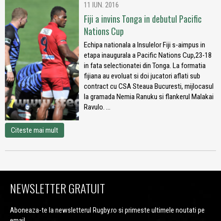
11 IUN. 2016
Fiji a invins Tonga in debutul Pacific
Nations Cup
Echipa nationala a Insulelor Fiji s-aimpus in
etapa inaugurala a Pacific Nations Cup,23-18
in fata selectionatei din Tonga. La formatia
fijiana au evoluat si doi jucatori aflati sub
contract cu CSA Steaua Bucuresti, mijlocasul
la gramada Nemia Ranuku si flankerul Malakai
Ravulo. ...
Citeste mai mult
NEWSLETTER GRATUIT
Aboneaza-te la newsletterul Rugby.ro si primeste ultimele noutati pe
email.