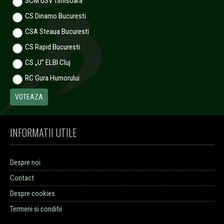
SCM USV Timisoara
CS Dinamo Bucuresti
CSA Steaua Bucuresti
CS Rapid Bucuresti
CS „U” ELBI Cluj
RC Gura Humorului
INFORMATII UTILE
Despre noi
Contact
Despre cookies
Termeni si conditii