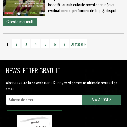
bogată, iar sub culorile acestor grupări au
evoluat mereu performeri de top. Și disputa ...
Citeste mai mult
1
2
3
4
5
6
7
Urmator
»
NEWSLETTER GRATUIT
Aboneaza-te la newsletterul Rugby.ro si primeste ultimele noutati pe
email.