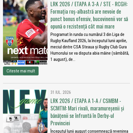
LRK 2026 / ETAPA A 3-A / STE - RCGH:
Formația roș-albastră are nevoie de
punct bonus ofensiv, bucovinenii vor să
opună o rezistență cât mai mare
Programat în runda cu numărul 3 din Liga de
Rugby Kaufland 2026, la începutul lunii aprilie,
meciul dintre CSA Steaua și Rugby Club Gura
Humorului se va disputa abia mâine (sâmbătă,
1 august), de...
Citeste mai mult
31 IUL. 2026
LRK 2026 / ETAPA A 1-A / CSMBM -
SCMTM: Mari rivali, maramureșenii și
bănățenii se înfruntă în Derby-ul
Provinciei
Începutul lunii august consemnează revenirea