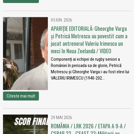
05 IUN. 2026
APARIȚIE EDITORIALĂ: Gheorghe Varga
și Petrică Motrescu au povestit cum a
jucat antrenorul Valeriu Irimescu un
meci în Noua Zeelandă / VIDEO
Componenți ai echipei de rugby seniori a
României în perioada sa de glorie, Petrică
Motrescu și Gheorghe Varga i-au fost elevi lui
VALERIU IRIMESCU (1940-202...
Citeste mai mult
29 MAI 2026
ROMÂNIA / LRK 2026 / ETAPA A 9-A /
CSRAP 23 - CSAST 33: Militarii au