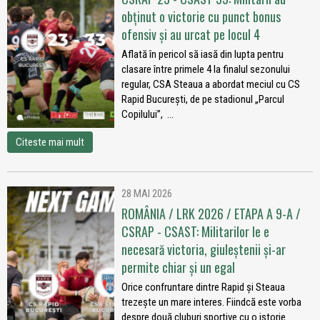
obținut o victorie cu punct bonus
ofensiv și au urcat pe locul 4
Aflată în pericol să iasă din lupta pentru
clasare între primele 4 la finalul sezonului
regular, CSA Steaua a abordat meciul cu CS
Rapid București, de pe stadionul „Parcul
Copilului”, ...
Citeste mai mult
28 MAI 2026
ROMÂNIA / LRK 2026 / ETAPA A 9-A /
CSRAP - CSAST: Militarilor le e
necesară victoria, giuleștenii și-ar
permite chiar și un egal
Orice confruntare dintre Rapid și Steaua
trezește un mare interes. Fiindcă este vorba
despre două cluburi sportive cu o istorie