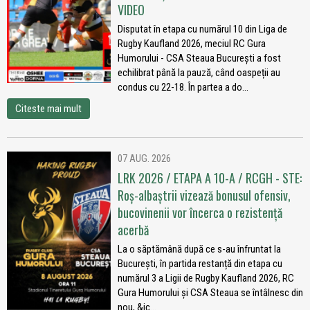
VIDEO
Disputat în etapa cu numărul 10 din Liga de
Rugby Kaufland 2026, meciul RC Gura
Humorului - CSA Steaua București a fost
echilibrat până la pauză, când oaspeții au
condus cu 22-18. În partea a do...
Citeste mai mult
07 AUG. 2026
LRK 2026 / ETAPA A 10-A / RCGH - STE:
Roș-albaștrii vizează bonusul ofensiv,
bucovinenii vor încerca o rezistență
acerbă
La o săptămână după ce s-au înfruntat la
București, în partida restanță din etapa cu
numărul 3 a Ligii de Rugby Kaufland 2026, RC
Gura Humorului și CSA Steaua se întâlnesc din
nou, &ic...