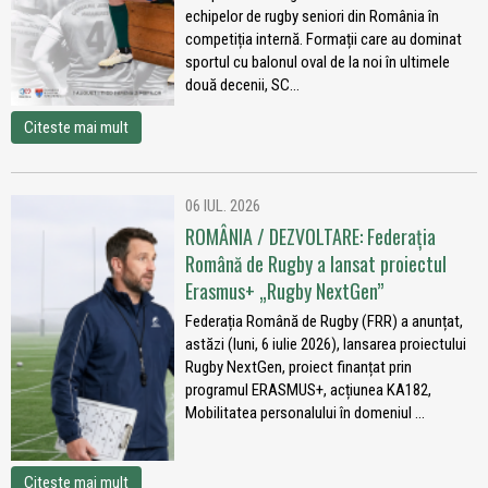
echipelor de rugby seniori din România în
competiția internă. Formații care au dominat
sportul cu balonul oval de la noi în ultimele
două decenii, SC...
Citeste mai mult
06 IUL. 2026
ROMÂNIA / DEZVOLTARE: Federația
Română de Rugby a lansat proiectul
Erasmus+ „Rugby NextGen”
Federația Română de Rugby (FRR) a anunțat,
astăzi (luni, 6 iulie 2026), lansarea proiectului
Rugby NextGen, proiect finanțat prin
programul ERASMUS+, acțiunea KA182,
Mobilitatea personalului în domeniul ...
Citeste mai mult