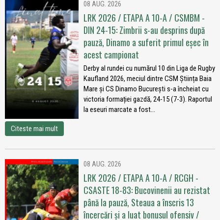
08 AUG. 2026
LRK 2026 / ETAPA A 10-A / CSMBM -
DIN 24-15: Zimbrii s-au desprins după
pauză, Dinamo a suferit primul eșec în
acest campionat
Derby al rundei cu numărul 10 din Liga de Rugby
Kaufland 2026, meciul dintre CSM Știința Baia
Mare și CS Dinamo București s-a încheiat cu
victoria formației gazdă, 24-15 (7-3). Raportul
la eseuri marcate a fost...
Citeste mai mult
08 AUG. 2026
LRK 2026 / ETAPA A 10-A / RCGH -
CSASTE 18-83: Bucovinenii au rezistat
până la pauză, Steaua a înscris 13
încercări și a luat bonusul ofensiv /