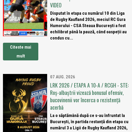
VIDEO
Disputat în etapa cu numărul 10 din Liga
de Rugby Kaufland 2026, meciul RC Gura
Humorului - CSA Steaua București a fost
echilibrat până la pauză, când oaspeții au
condus cu...
Citeste mai
mult
07 AUG. 2026
LRK 2026 / ETAPA A 10-A / RCGH - STE:
Roș-albaștrii vizează bonusul ofensiv,
bucovinenii vor încerca o rezistență
acerbă
La o săptămână după ce s-au înfruntat la
București, în partida restanță din etapa cu
numărul 3 a Ligii de Rugby Kaufland 2026,