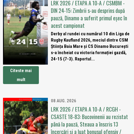
LRK 2026 / ETAPA A 10-A / CSMBM -
DIN 24-15: Zimbrii s-au desprins după
pauză, Dinamo a suferit primul eșec în
acest campionat
Derby al rundei cu numărul 10 din Liga de
Rugby Kaufland 2026, meciul dintre CSM
Știința Baia Mare și CS Dinamo București
s-a încheiat cu victoria formației gazdă,
24-15 (7-3). Raportul...
Citeste mai
mult
08 AUG. 2026
LRK 2026 / ETAPA A 10-A / RCGH -
CSASTE 18-83: Bucovinenii au rezistat
până la pauză, Steaua a înscris 13
încercări și a luat bonusul ofensiv /