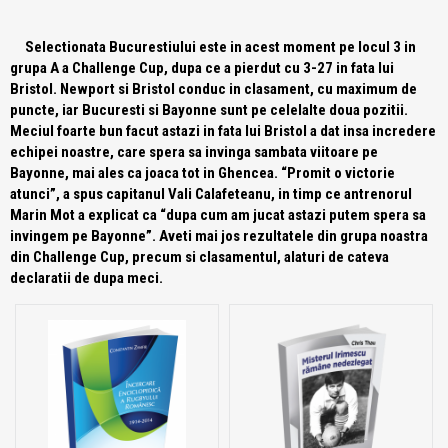
Selectionata Bucurestiului este in acest moment pe locul 3 in
grupa A a Challenge Cup, dupa ce a pierdut cu 3-27 in fata lui
Bristol. Newport si Bristol conduc in clasament, cu maximum de
puncte, iar Bucuresti si Bayonne sunt pe celelalte doua pozitii.
Meciul foarte bun facut astazi in fata lui Bristol a dat insa incredere
echipei noastre, care spera sa invinga sambata viitoare pe
Bayonne, mai ales ca joaca tot in Ghencea. “Promit o victorie
atunci”, a spus capitanul Vali Calafeteanu, in timp ce antrenorul
Marin Mot a explicat ca “dupa cum am jucat astazi putem spera sa
invingem pe Bayonne”. Aveti mai jos rezultatele din grupa noastra
din Challenge Cup, precum si clasamentul, alaturi de cateva
declaratii de dupa meci.