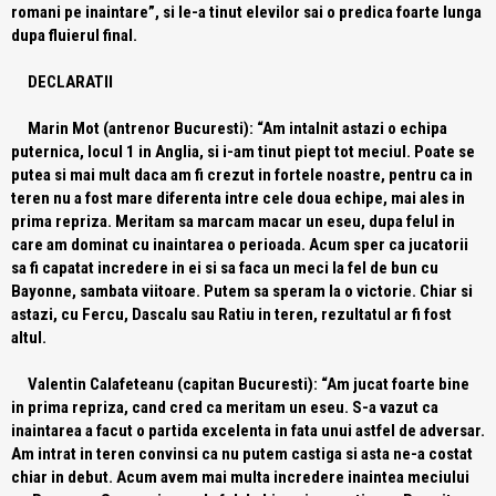
romani pe inaintare”, si le-a tinut elevilor sai o predica foarte lunga
dupa fluierul final.
DECLARATII
Marin Mot (antrenor Bucuresti):
“Am intalnit astazi o echipa
puternica, locul 1 in Anglia, si i-am tinut piept tot meciul. Poate se
putea si mai mult daca am fi crezut in fortele noastre, pentru ca in
teren nu a fost mare diferenta intre cele doua echipe, mai ales in
prima repriza. Meritam sa marcam macar un eseu, dupa felul in
care am dominat cu inaintarea o perioada. Acum sper ca jucatorii
sa fi capatat incredere in ei si sa faca un meci la fel de bun cu
Bayonne, sambata viitoare. Putem sa speram la o victorie. Chiar si
astazi, cu Fercu, Dascalu sau Ratiu in teren, rezultatul ar fi fost
altul.
Valentin Calafeteanu (capitan Bucuresti):
“Am jucat foarte bine
in prima repriza, cand cred ca meritam un eseu. S-a vazut ca
inaintarea a facut o partida excelenta in fata unui astfel de adversar.
Am intrat in teren convinsi ca nu putem castiga si asta ne-a costat
chiar in debut. Acum avem mai multa incredere inaintea meciului