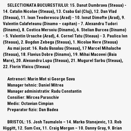
SELECTIONATA BUCURESTIULUI:
15. Danut Dumbrava (Steaua) -
14. Catalin Nicolae (Steaua), 13. Csaba Gal (Cluj), 12. Dan Vlad
(Steaua), 11. Ioan Teodorescu (Arad) - 10. Ionut Dimofte (Arad), 9.
Valentin Calafeteanu (Dinamo – capitan) - 7. Alexandru Tudori
(Dinamo), 8. Costica Mersoiu (Dinamo), 6. Stelian Burcea (Dinamo)
- 5. Valentin Ursache (Arad), 4. Cornel Tatu (Steaua) - 3. Paulica Ion
(Steaua), 2. Bogdan Zebega (Steaua), 1. Nicolae Nere (Steaua)
Au mai jucat:
16. Radu Basalau (Steaua), 17 Marcel Mihalache
(Steaua), 18. Flavius Dobre (Dinamo), 19. Mihai Macovei (Baia
Mare), 20. Alexandru Lupu (Steaua), 21. Mugurel Sarbu (Steaua),
22. Florin Vlaicu (Steaua)
Antrenori:
Marin Mot si George Sava
Manager tehnic:
Daniel Mitrea
Manager administrativ:
Radu Constantin
Consilier:
Mircea Paraschiv
Medic:
Octavian Cimpian
Preparator fizic:
Dan Badea
BRISTOL:
15. Josh Taumalolo – 14. Marko Stanojevic, 13. Rob
Higgitt, 12. Sam Cox, 11. Craig Morgan – 10. Danny Gray, 9. Brian