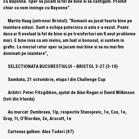
cu Bayonne. Sper sa jucam la fel de bine si sa castigam. Promit
chiar ca vom invinge cu Bayonne”.
Martin Haag (antrenor Bristol):
“Romanii au jucat foarte bine pe
inaintare astazi. Sunt o echipa puternica si asta s-a vazut. Poate
daca ar fi evoluat la fel de bine si pe treisferturi am fi avut probleme
mari. E bine insa ca am invins, am luat si bonusul, si suntem in
grafic. La meciul retur sper sa jucam mai bine si sa nu mai fim
dominati pe inaintare”,
SELECTIONATA BUCURESTIULUI – BRISTOL
3-27 (3-10)
Sambata, 21 octombrie, etapa I din Challenge Cup
Arbitri:
Peter Fitzgibbon, ajutat de Alan Rogan si David Wilkinson
(toti din Irlanda)
Au marcat:
Dumbrava, 1lp, respectiv Stanojevic, 1e, Cox, 1e,
Gray, 1t, O’Riordan, 2e, Arscott, 1e
Cartonas galben:
Alex Tudori (47)