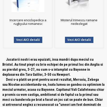
Incercare enciclopedica a
Misterul Irimescu ramane
rugbyului romanesc
nedezlegat
Vezi AICI detalii
Vezi AICI detalii
Jucatorii nostri erau epuizati, insa mandri dupa meciul cu
Bristol. Au tinut piept cu brio echipei de pe primul loc din Anglia si
au pierdut greu, 3-27, nu cum s-a intamplat cu Bayonne in
deplasarea din Tara Galilor, 3-50 cu Newport.
Desi s-a platit un pret pentru acest rezultat, Mersoiu, Zebega
sau Nicolae accidentandu-se, toata lumea se gandea cu optimism la
meciul urmator, acasa cu Bayonne. Capitanul Vali Calafeteanu chiar
a promis ca vom castiga, ambitionat si de faptul ca la primul sau
meci cu banderola pe brat a facut un joc cat se poate de bun. Chiar
si antrenorul englez a recunoscut ca “uneori am fost dominati de