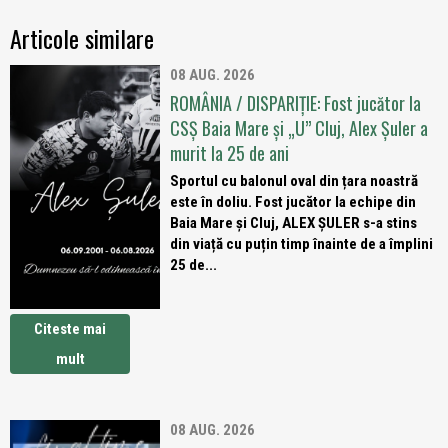
Articole similare
08 AUG. 2026
ROMÂNIA / DISPARIȚIE: Fost jucător la
CSȘ Baia Mare și „U” Cluj, Alex Șuler a
murit la 25 de ani
Sportul cu balonul oval din țara noastră
este în doliu. Fost jucător la echipe din
Baia Mare și Cluj, ALEX ȘULER s-a stins
din viață cu puțin timp înainte de a împlini
25 de...
Citeste mai
mult
08 AUG. 2026