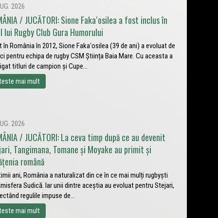
UG. 2026
ÂNIA / JUCĂTORI: Sione Fakaʻosilea a fost inclus în
ul lui Rugby Club Gura Humorului
t în România în 2012, Sione Fakaʻosilea (39 de ani) a evoluat de
ci pentru echipa de rugby CSM Știința Baia Mare. Cu aceasta a
igat titluri de campion și Cupe...
teste mai mult
UG. 2026
ÂNIA / JUCĂTORI: La ceva timp după ce au devenit
jari, Tangimana, Tomane și Moyake au primit și
ățenia română
ltimii ani, România a naturalizat din ce în ce mai mulți rugbyști
Emisfera Sudică. Iar unii dintre aceștia au evoluat pentru Stejari,
ectând regulile impuse de...
teste mai mult