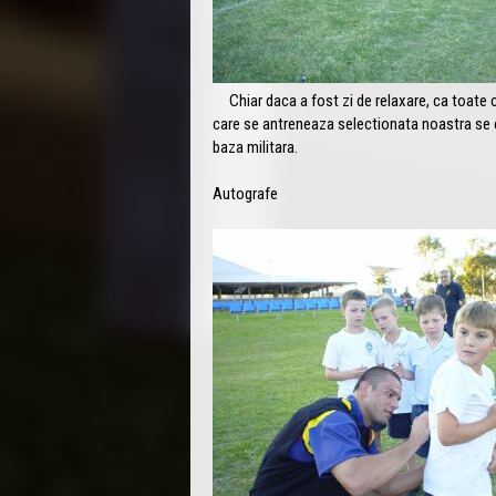
Chiar daca a fost zi de relaxare, ca toate ce
care se antreneaza selectionata noastra se 
baza militara.
Autografe