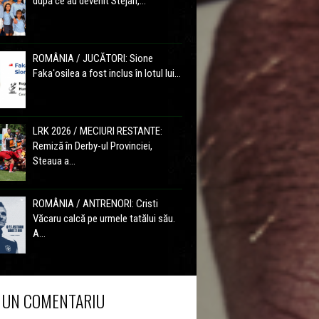
după ce au devenit Stejari,...
ROMÂNIA / JUCĂTORI: Sione
Fakaʻosilea a fost inclus în lotul lui...
LRK 2026 / MECIURI RESTANTE:
Remiză în Derby-ul Provinciei,
Steaua a...
ROMÂNIA / ANTRENORI: Cristi
Văcaru calcă pe urmele tatălui său.
A...
 UN COMENTARIU