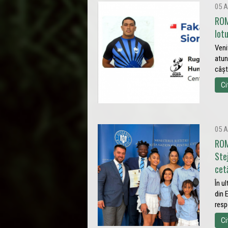
05 A
ROM
lot
Veni
atun
câșt
Ci
05 A
ROM
Ste
cet
În u
din 
resp
Ci