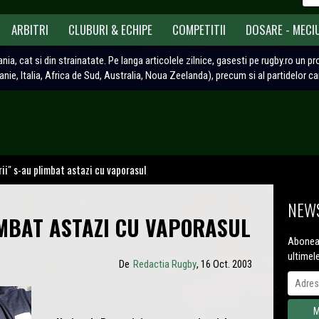
ARBITRI
CLUBURI & ECHIPE
COMPETITII
DOSARE - MECI
ania, cat si din strainatate. Pe langa articolele zilnice, gasesti pe rugby.ro un p
tanie, Italia, Africa de Sud, Australia, Noua Zeelanda), precum si al partidelor c
rii" s-au plimbat astazi cu vaporasul
NEWS
IMBAT ASTAZI CU VAPORASUL
Aboneaz
ultimel
De
Redactia Rugby
, 16 Oct. 2003