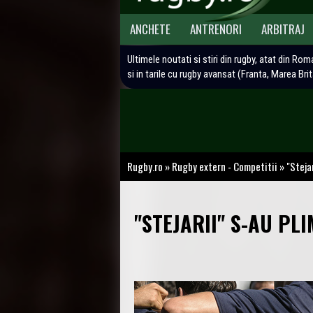
ANCHETE
ANTRENORI
ARBITRAJ
Ultimele noutati si stiri din rugby, atat din Rom
si in tarile cu rugby avansat (Franta, Marea Bri
Rugby.ro
»
Rugby extern - Competitii
»
"Steja
"STEJARII" S-AU PL