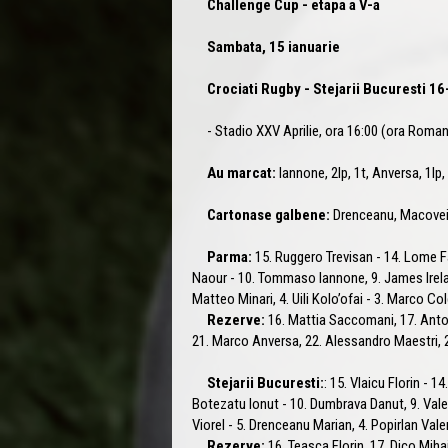
Challenge Cup - etapa a V-a
Sambata, 15 ianuarie
Crociati Rugby - Stejarii Bucuresti 16
- Stadio XXV Aprilie, ora 16:00 (ora Roman
Au marcat:
Iannone, 2lp, 1t, Anversa, 1lp
Cartonase galbene:
Drenceanu, Macove
Parma:
15. Ruggero Trevisan - 14. Lome F
Naour - 10. Tommaso Iannone, 9. James Ireland
Matteo Minari, 4. Uili Kolo’ofai - 3. Marco Co
Rezerve:
16. Mattia Saccomani, 17. Anton
21. Marco Anversa, 22. Alessandro Maestri,
Stejarii Bucuresti:
: 15. Vlaicu Florin - 
Botezatu Ionut - 10. Dumbrava Danut, 9. Valen
Viorel - 5. Drenceanu Marian, 4. Popirlan Vale
Rezerve:
16. Teasca Florin, 17. Dico Mihai