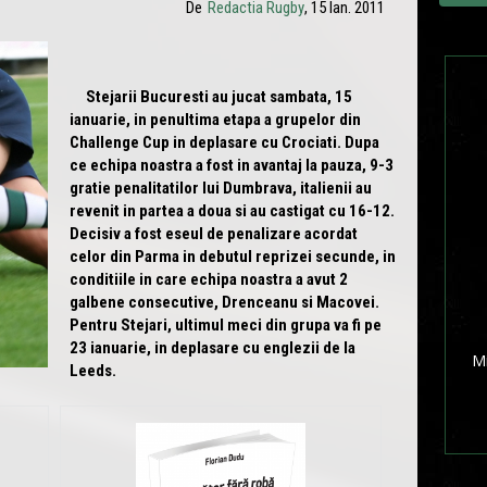
De
Redactia Rugby
, 15 Ian. 2011
Stejarii Bucuresti au jucat sambata, 15
ianuarie, in penultima etapa a grupelor din
Challenge Cup in deplasare cu Crociati. Dupa
ce echipa noastra a fost in avantaj la pauza, 9-3
gratie penalitatilor lui Dumbrava, italienii au
revenit in partea a doua si au castigat cu 16-12.
Decisiv a fost eseul de penalizare acordat
celor din Parma in debutul reprizei secunde, in
conditiile in care echipa noastra a avut 2
galbene consecutive, Drenceanu si Macovei.
Pentru Stejari, ultimul meci din grupa va fi pe
23 ianuarie, in deplasare cu englezii de la
Mi
Leeds.