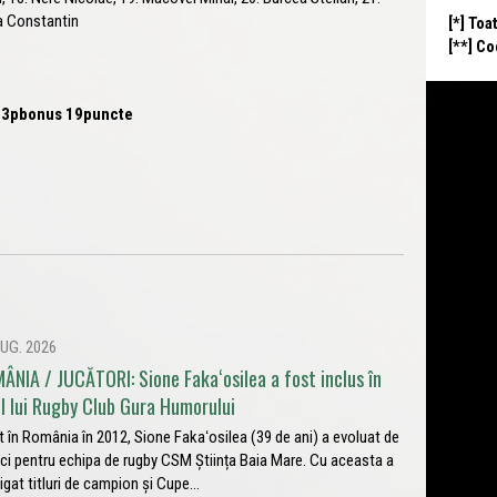
ra Constantin
[*] Toa
[**] C
46 3pbonus 19puncte
UG. 2026
ÂNIA / JUCĂTORI: Sione Fakaʻosilea a fost inclus în
ul lui Rugby Club Gura Humorului
t în România în 2012, Sione Fakaʻosilea (39 de ani) a evoluat de
ci pentru echipa de rugby CSM Știința Baia Mare. Cu aceasta a
igat titluri de campion și Cupe...