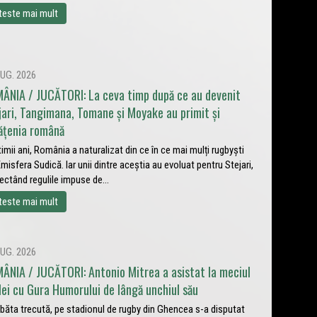
teste mai mult
UG. 2026
ÂNIA / JUCĂTORI: La ceva timp după ce au devenit
jari, Tangimana, Tomane și Moyake au primit și
ățenia română
ltimii ani, România a naturalizat din ce în ce mai mulți rugbyști
Emisfera Sudică. Iar unii dintre aceștia au evoluat pentru Stejari,
ectând regulile impuse de...
teste mai mult
UG. 2026
ÂNIA / JUCĂTORI: Antonio Mitrea a asistat la meciul
lei cu Gura Humorului de lângă unchiul său
ăta trecută, pe stadionul de rugby din Ghencea s-a disputat