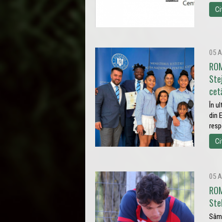
Ci
05 A
ROM
Ste
cet
În u
din 
resp
Ci
05 A
ROM
Ste
Sâmb