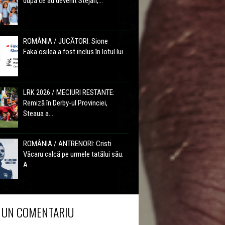
după ce au devenit Stejari,...
ROMÂNIA / JUCĂTORI: Sione
Fakaʻosilea a fost inclus în lotul lui...
LRK 2026 / MECIURI RESTANTE:
Remiză în Derby-ul Provinciei,
Steaua a...
ROMÂNIA / ANTRENORI: Cristi
Văcaru calcă pe urmele tatălui său.
A...
 UN COMENTARIU