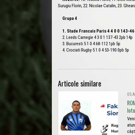
Surugiu Florin, 22. Nicolae Catalin, 23. Ghea
Grupa 4
1. Stade Francais Paris 4 4 0 0 143-
2. Leeds Carnegie 4 3 0 1 137-43 2pb 14p
3. Bucuresti 5 1 0 4 68-112 1pb 5p
4. Crociati Rugby 5 1 0 4 53-190 0pb 5p
Articole similare
05 A
ROM
lot
Veni
atun
câșt