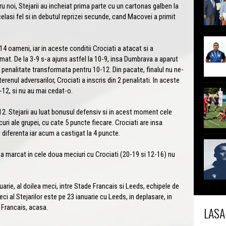
ru noi, Stejarii au incheiat prima parte cu un cartonas galben la
elasi fel si in debutul reprizei secunde, cand Macovei a primit
4 oameni, iar in aceste conditii Crociati a atacat si a
mat. De la 3-9 s-a ajuns astfel la 10-9, insa Dumbrava a aparut
o penalitate transformata pentru 10-12. Din pacate, finalul nu ne-
erenul adversarilor, Crociati a inscris din 2 penalitati. In aceste
-12, si nu au mai cedat-o.
12. Stejarii au luat bonusul defensiv si in acest moment cele
curi ale grupei, cu cate 5 puncte fiecare. Crociati are insa
t diferenta iar acum a castigat la 4 puncte.
marcat in cele doua meciuri cu Crociati (20-19 si 12-16) nu
rie, al doilea meci, intre Stade Francais si Leeds, echipele de
i al Stejarilor este pe 23 ianuarie cu Leeds, in deplasare, in
 Francais, acasa.
LASA