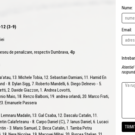
Nume:
-12 (3-9)
Email:
iei
, eseu de penalizare, respectiv Dumbrava, 4lp
i
Atentie!
raspunde
a’atau, 13. Michele Tobia, 12. Sebastian Damiani, 11. Hamid En
 - 8. Dylan Sigg, 7. Roberto Mandelli, 6. Diego Delnevo - 5.
letti, 2. Davide Giazzon, 1. Andrea Lovotti,
io Maio, 18. Renzo Balboni, 19. andrea orlandi, 20. Marco Frati,
 23. Emanuele Passera
14. Lemnaru Madalin, 13. Gal Csaba, 12. Dascalu Catalin, 11.
tin Calafeteanu - 8. Carpo Daniel (C), 7. Ianus Daniel, 6. Lucaci
ntin - 3. Maris Samuel, 2. Beca Catalin, 1. Tamba Petru
, 18. Nere Nicolae, 19. Macovei Mihai, 20. Burcea Stelian, 21.