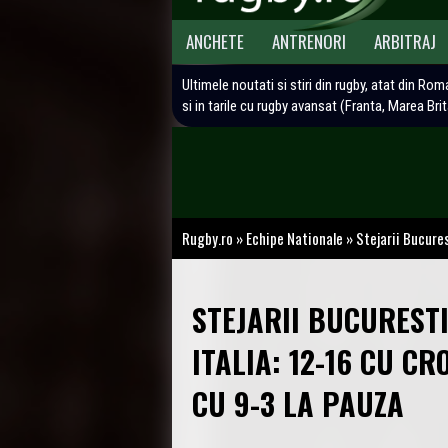
ANCHETE
ANTRENORI
ARBITRAJ
Ultimele noutati si stiri din rugby, atat din Rom
si in tarile cu rugby avansat (Franta, Marea Bri
Rugby.ro
»
Echipe Nationale
»
Stejarii Bucures
STEJARII BUCUREST
ITALIA: 12-16 CU C
CU 9-3 LA PAUZA