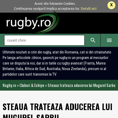
Acest site foloseste Cookies.
X
Continuarea navigarii implica acceptarea lor.
Detalii aici


Ultimele noutati si stiri din rugby, atat din Romania, cat si din strainatate.
Pe langa articolele zilnice, gasesti pe rugby.ro un program al meciurilor
care se disputa la noi, dar si in tarile cu rugby avansat (Franta, Marea
Britanie, Italia, Africa de Sud, Australia, Noua Zeelanda), precum si al
partidelor care sunt transmise la TV.
Rugby.ro
»
Cluburi & Echipe
»
Steaua trateaza aducerea lui Mugurel Sarbu
STEAUA TRATEAZA ADUCEREA LUI
MUGUREL SARBU