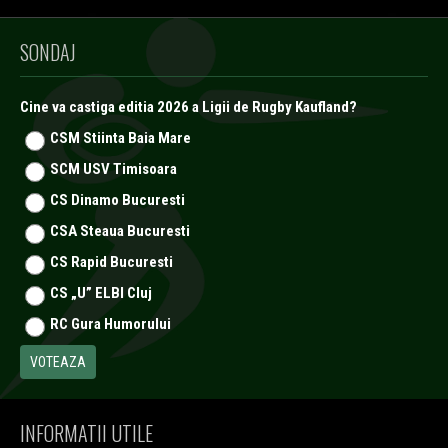
SONDAJ
Cine va castiga editia 2026 a Ligii de Rugby Kaufland?
CSM Stiinta Baia Mare
SCM USV Timisoara
CS Dinamo Bucuresti
CSA Steaua Bucuresti
CS Rapid Bucuresti
CS „U” ELBI Cluj
RC Gura Humorului
INFORMATII UTILE