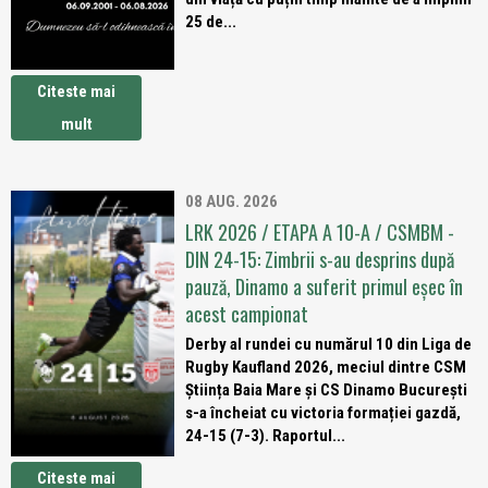
25 de...
Citeste mai
mult
08 AUG. 2026
LRK 2026 / ETAPA A 10-A / CSMBM -
DIN 24-15: Zimbrii s-au desprins după
pauză, Dinamo a suferit primul eșec în
acest campionat
Derby al rundei cu numărul 10 din Liga de
Rugby Kaufland 2026, meciul dintre CSM
Știința Baia Mare și CS Dinamo București
s-a încheiat cu victoria formației gazdă,
24-15 (7-3). Raportul...
Citeste mai