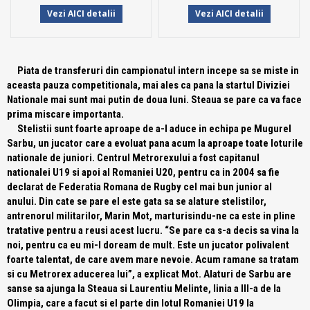
Vezi AICI detalii
Vezi AICI detalii
Piata de transferuri din campionatul intern incepe sa se miste in
aceasta pauza competitionala, mai ales ca pana la startul Diviziei
Nationale mai sunt mai putin de doua luni. Steaua se pare ca va face
prima miscare importanta.
Stelistii sunt foarte aproape de a-l aduce in echipa pe Mugurel
Sarbu, un jucator care a evoluat pana acum la aproape toate loturile
nationale de juniori. Centrul Metrorexului a fost capitanul
nationalei U19 si apoi al Romaniei U20, pentru ca in 2004 sa fie
declarat de Federatia Romana de Rugby cel mai bun junior al
anului. Din cate se pare el este gata sa se alature stelistilor,
antrenorul militarilor, Marin Mot, marturisindu-ne ca este in pline
tratative pentru a reusi acest lucru.
“Se pare ca s-a decis sa vina la
noi, pentru ca eu mi-l doream de mult. Este un jucator polivalent
foarte talentat, de care avem mare nevoie. Acum ramane sa tratam
si cu Metrorex aducerea lui”
, a explicat Mot. Alaturi de Sarbu are
sanse sa ajunga la Steaua si Laurentiu Melinte, linia a III-a de la
Olimpia, care a facut si el parte din lotul Romaniei U19 la