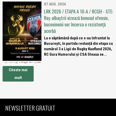
07 AUG. 2026
LRK 2026 / ETAPA A 10-A / RCGH - STE:
Roș-albaștrii vizează bonusul ofensiv,
bucovinenii vor încerca o rezistență
acerbă
La o săptămână după ce s-au înfruntat la
București, în partida restanță din etapa cu
numărul 3 a Ligii de Rugby Kaufland 2026,
RC Gura Humorului și CSA Steaua se...
Citeste mai
mult
NEWSLETTER GRATUIT