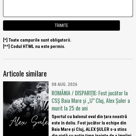
[*] Toate campurile sunt obligatorii.
[**] Codul HTML nu este permis.
Articole similare
08 AUG. 2026
ROMÂNIA / DISPARIȚIE: Fost jucător la
CSȘ Baia Mare și „U” Cluj, Alex Șuler a
murit la 25 de ani
Sportul cu balonul oval din țara noastră
este în doliu. Fost jucător la echipe din
Baia Mare și Cluj, ALEX ȘULER s-a stins
din viață cu puțin timp înainte de a împlini