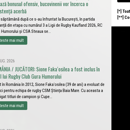
ează bonusul ofensiv, bucovinenii vor încerca o
istență acerbă
[*] Toa
[**] C
 săptămână după ce s-au înfruntat la București, în partida
anță din etapa cu numărul 3 a Ligii de Rugby Kaufland 2026, RC
 Humorului și CSA Steaua se...
teste mai mult
UG. 2026
ÂNIA / JUCĂTORI: Sione Fakaʻosilea a fost inclus în
ul lui Rugby Club Gura Humorului
t în România în 2012, Sione Fakaʻosilea (39 de ani) a evoluat de
ci pentru echipa de rugby CSM Știința Baia Mare. Cu aceasta a
igat titluri de campion și Cupe...
teste mai mult