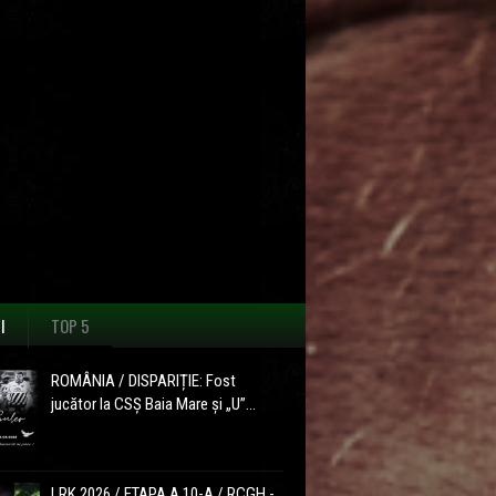
I
TOP 5
ROMÂNIA / DISPARIȚIE: Fost
jucător la CSȘ Baia Mare și „U”...
LRK 2026 / ETAPA A 10-A / RCGH -