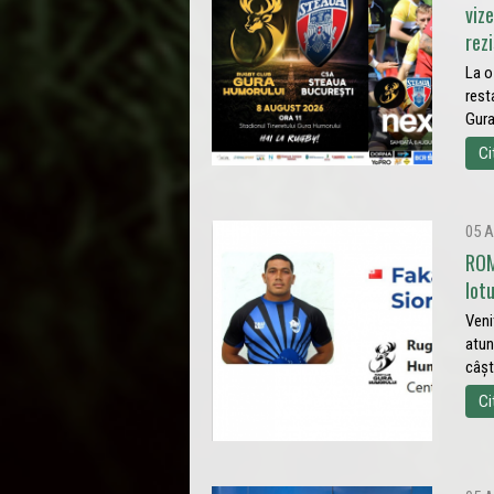
viz
rez
La o
rest
Gura
Ci
05 A
ROM
lot
Veni
atun
câșt
Ci