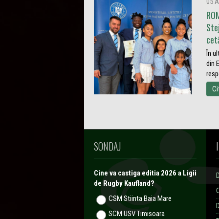
05 A
ROM
Ste
cet
În u
din 
resp
Ci
SONDAJ
Cine va castiga editia 2026 a Ligii
de Rugby Kaufland?
CSM Stiinta Baia Mare
SCM USV Timisoara