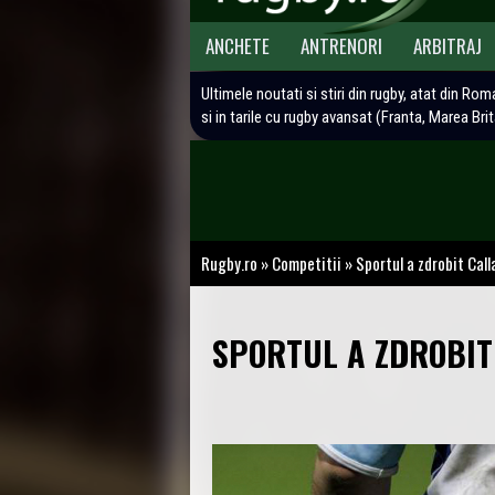
ANCHETE
ANTRENORI
ARBITRAJ
Ultimele noutati si stiri din rugby, atat din Rom
si in tarile cu rugby avansat (Franta, Marea Bri
Rugby.ro
»
Competitii
»
Sportul a zdrobit Call
SPORTUL A ZDROBIT 