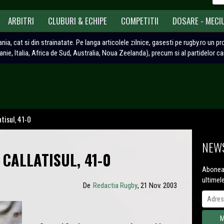
ARBITRI
CLUBURI & ECHIPE
COMPETITII
DOSARE - MECI
ania, cat si din strainatate. Pe langa articolele zilnice, gasesti pe rugby.ro un p
tanie, Italia, Africa de Sud, Australia, Noua Zeelanda), precum si al partidelor c
atisul, 41-0
NEWS
CALLATISUL, 41-0
Aboneaz
ultimel
De
Redactia Rugby
, 21 Nov. 2003