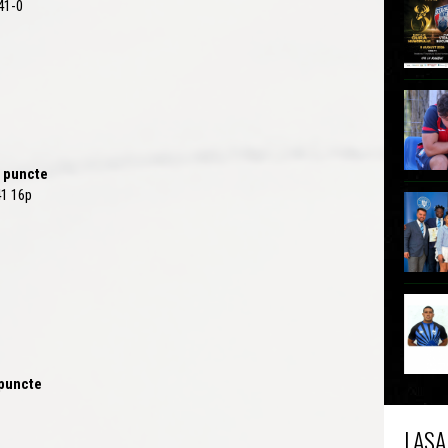
41-0
2 puncte
41 16p
 puncte
LASA