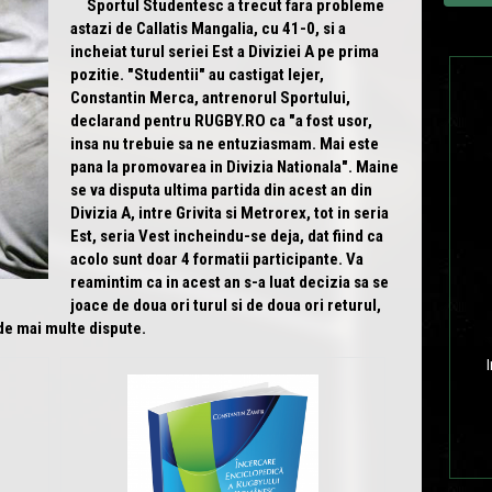
Sportul Studentesc a trecut fara probleme
astazi de Callatis Mangalia, cu 41-0, si a
incheiat turul seriei Est a Diviziei A pe prima
pozitie. "Studentii" au castigat lejer,
Constantin Merca, antrenorul Sportului,
declarand pentru RUGBY.RO ca "a fost usor,
insa nu trebuie sa ne entuziasmam. Mai este
pana la promovarea in Divizia Nationala". Maine
se va disputa ultima partida din acest an din
Divizia A, intre Grivita si Metrorex, tot in seria
Est, seria Vest incheindu-se deja, dat fiind ca
acolo sunt doar 4 formatii participante. Va
reamintim ca in acest an s-a luat decizia sa se
joace de doua ori turul si de doua ori returul,
 de mai multe dispute.
I