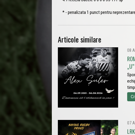
* - penalizata 1 punct pentru neprezentar
Articole similare
08 A
ROM
„U” 
Spor
echi
timp
Ci
07 A
LRK