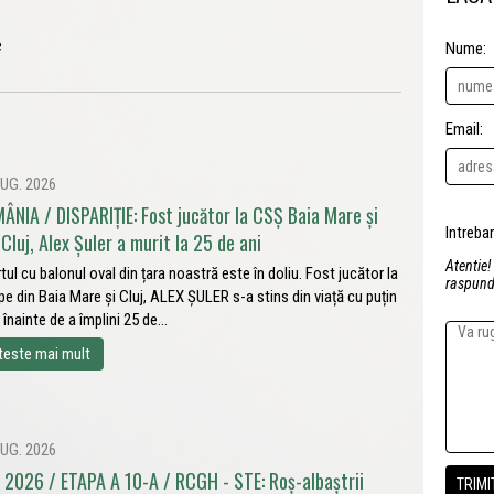
e
Nume:
Email:
UG. 2026
ÂNIA / DISPARIȚIE: Fost jucător la CSȘ Baia Mare și
Cluj, Alex Șuler a murit la 25 de ani
Atentie!
tul cu balonul oval din țara noastră este în doliu. Fost jucător la
raspunde
pe din Baia Mare și Cluj, ALEX ȘULER s-a stins din viață cu puțin
 înainte de a împlini 25 de...
teste mai mult
UG. 2026
 2026 / ETAPA A 10-A / RCGH - STE: Roș-albaștrii