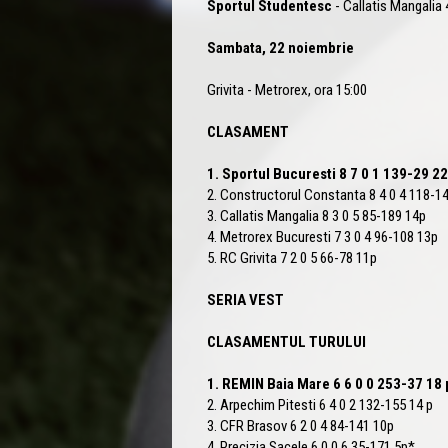
Sportul Studentesc
- Callatis Mangalia 
Sambata, 22 noiembrie
Grivita - Metrorex, ora 15:00
CLASAMENT
1. Sportul Bucuresti 8 7 0 1 139-29 2
2. Constructorul Constanta 8 4 0 4 118-1
3. Callatis Mangalia 8 3 0 5 85-189 14p
4. Metrorex Bucuresti 7 3 0 4 96-108 13p
5. RC Grivita 7 2 0 5 66-78 11p
SERIA VEST
CLASAMENTUL TURULUI
1. REMIN Baia Mare 6 6 0 0 253-37 18
2. Arpechim Pitesti 6 4 0 2 132-155 14 p
3. CFR Brasov 6 2 0 4 84-141 10p
4. Precizia Sacele 6 0 0 6 35-171 5p*