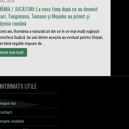
UG. 2026
ÂNIA / JUCĂTORI: La ceva timp după ce au devenit
jari, Tangimana, Tomane și Moyake au primit și
ățenia română
ltimii ani, România a naturalizat din ce în ce mai mulți rugbyști
Emisfera Sudică. Iar unii dintre aceștia au evoluat pentru Stejari,
ectând regulile impuse de...
teste mai mult
INFORMATII UTILE
Despre noi
Contact
Despre cookies