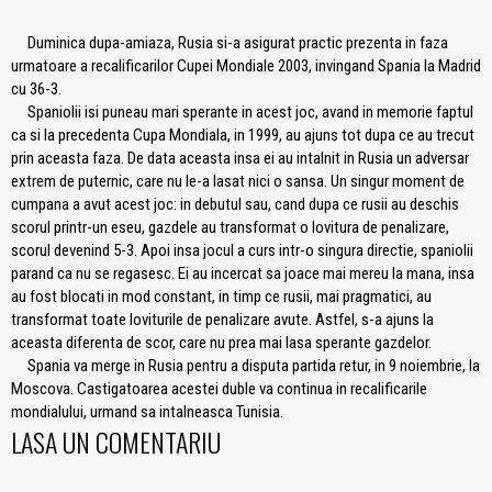
Duminica dupa-amiaza, Rusia si-a asigurat practic prezenta in faza
urmatoare a recalificarilor Cupei Mondiale 2003, invingand Spania la Madrid
cu 36-3.
Spaniolii isi puneau mari sperante in acest joc, avand in memorie faptul
ca si la precedenta Cupa Mondiala, in 1999, au ajuns tot dupa ce au trecut
prin aceasta faza. De data aceasta insa ei au intalnit in Rusia un adversar
extrem de puternic, care nu le-a lasat nici o sansa. Un singur moment de
cumpana a avut acest joc: in debutul sau, cand dupa ce rusii au deschis
scorul printr-un eseu, gazdele au transformat o lovitura de penalizare,
scorul devenind 5-3. Apoi insa jocul a curs intr-o singura directie, spaniolii
parand ca nu se regasesc. Ei au incercat sa joace mai mereu la mana, insa
au fost blocati in mod constant, in timp ce rusii, mai pragmatici, au
transformat toate loviturile de penalizare avute. Astfel, s-a ajuns la
aceasta diferenta de scor, care nu prea mai lasa sperante gazdelor.
Spania va merge in Rusia pentru a disputa partida retur, in 9 noiembrie, la
Moscova. Castigatoarea acestei duble va continua in recalificarile
mondialului, urmand sa intalneasca Tunisia.
LASA UN COMENTARIU