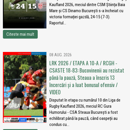
Kaufland 2026, meciul dintre CSM Știința Baia
Mare și CS Dinamo București s-a încheiat cu
victoria formației gazdă, 24-15 (7-3).
Raportul...
Citeste mai mult
08 AUG. 2026
LRK 2026 / ETAPA A 10-A / RCGH -
CSASTE 18-83: Bucovinenii au rezistat
până la pauză, Steaua a înscris 13
încercări și a luat bonusul ofensiv /
VIDEO
Disputat în etapa cu numărul 10 din Liga de
Rugby Kaufland 2026, meciul RC Gura
Humorului - CSA Steaua București a fost
echilibrat până la pauză, când oaspeții au
condus cu...