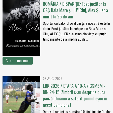
ROMÂNIA / DISPARIȚIE: Fost jucător la
CSȘ Baia Mare și „U” Cluj, Alex Șuler a
murit la 25 de ani
Sportul cu balonul oval din țara noastră este în
doliu. Fost jucător la echipe din Baia Mare și
Cluj, ALEX ȘULER s-a stins din viață cu puțin
timp înainte de a împlini 25 de...
Citeste mai mult
08 AUG. 2026
LRK 2026 / ETAPA A 10-A / CSMBM -
DIN 24-15: Zimbrii s-au desprins după
pauză, Dinamo a suferit primul eșec în
acest campionat
Derby al rundei cu numărul 10 din Liga de Rugby