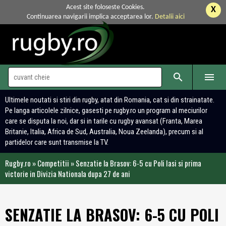
Acest site foloseste Cookies.
X
Continuarea navigarii implica acceptarea lor.
Detalii aici


Ultimele noutati si stiri din rugby, atat din Romania, cat si din strainatate.
Pe langa articolele zilnice, gasesti pe rugby.ro un program al meciurilor
care se disputa la noi, dar si in tarile cu rugby avansat (Franta, Marea
Britanie, Italia, Africa de Sud, Australia, Noua Zeelanda), precum si al
partidelor care sunt transmise la TV.
Rugby.ro
»
Competitii
»
Senzatie la Brasov: 6-5 cu Poli Iasi si prima
victorie in Divizia Nationala dupa 27 de ani
SENZATIE LA BRASOV: 6-5 CU POLI