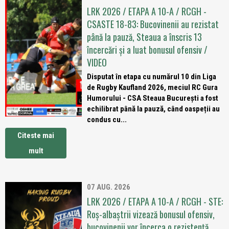
LRK 2026 / ETAPA A 10-A / RCGH -
CSASTE 18-83: Bucovinenii au rezistat
până la pauză, Steaua a înscris 13
încercări și a luat bonusul ofensiv /
VIDEO
Disputat în etapa cu numărul 10 din Liga
de Rugby Kaufland 2026, meciul RC Gura
Humorului - CSA Steaua București a fost
echilibrat până la pauză, când oaspeții au
condus cu...
Citeste mai
mult
07 AUG. 2026
LRK 2026 / ETAPA A 10-A / RCGH - STE:
Roș-albaștrii vizează bonusul ofensiv,
bucovinenii vor încerca o rezistență