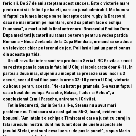
fericirii. De 27 de ani asteptam acest succes. Este o victorie mare
pentru noi si ii felicit pe baieti, care au jucat admirabil. Ma bucura
si faptul ca lumea incepe sa se indrepte catre rugby la Brasov si,
daca ne mai intarim pe inaintare, cred ca putem face o echipa
frumoasa”
, a marturisit la final antrenorul Brasovului Emilian Duta.
Dupa meci toti jucatorii au ramas pe teren pentru a vedea partida
Romania – Noua Zeelanda de la Cupa Mondiala, urmand sa se aduca
un televizor chiar pe terenul de joc. Poli Iasi a luat un punct bonus
din aceasta partida.
Un alt rezultat interesant s-a produs in Seria I. RC Grivita a reusit
sa reziste pana la pauza in fata lui U Cluj si tabela arata doar 6-11. In
partea a doua insa, clujenii au inceput sa preseze si au inscris 3
eseuri, scorul final fiind pana la urma 33-18 pentru U Cluj, victorie
cu bonus pentru acestia.
“Ne-au batut pe gramada. S-a vazut faptul
ca au lipsit din echipa Pasache, Balasa, Tudor si Velicu”
, a
concluzionat Ermil Pasache, antrenorul Grivitei.
Tot in Bucuresti, dar in Seria a II-a, Steaua nu a avut mari
probleme cu Timisoara si a castigat cu 55-3, luand, evident si
bonusul.
“Am intalnit o echipa a Timisoarei care a jucat cu curaj in
fata iuresului nostru. Sunt multumit doar de unele aspecte ale
jocului Stelei, mai sunt ceva lucruri de pus la punct”
, a spus Marin