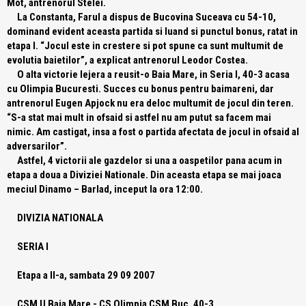
Mot, antrenorul Stelei.
La Constanta, Farul a dispus de Bucovina Suceava cu 54-10,
dominand evident aceasta partida si luand si punctul bonus, ratat in
etapa I.
“Jocul este in crestere si pot spune ca sunt multumit de
evolutia baietilor”
, a explicat antrenorul Leodor Costea.
O alta victorie lejera a reusit-o Baia Mare, in Seria I, 40-3 acasa
cu Olimpia Bucuresti. Succes cu bonus pentru baimareni, dar
antrenorul Eugen Apjock nu era deloc multumit de jocul din teren.
“S-a stat mai mult in ofsaid si astfel nu am putut sa facem mai
nimic. Am castigat, insa a fost o partida afectata de jocul in ofsaid al
adversarilor”
.
Astfel, 4 victorii ale gazdelor si una a oaspetilor pana acum in
etapa a doua a Diviziei Nationale. Din aceasta etapa se mai joaca
meciul Dinamo – Barlad, inceput la ora 12:00.
DIVIZIA NATIONALA
SERIA I
Etapa a II-a, sambata 29 09 2007
CSM U Baia Mare
- CS Olimpia CSM Buc. 40-3