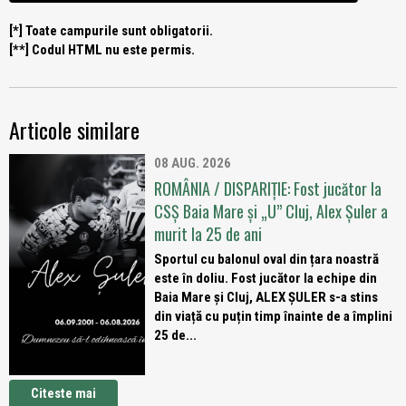
[*] Toate campurile sunt obligatorii.
[**] Codul HTML nu este permis.
Articole similare
08 AUG. 2026
ROMÂNIA / DISPARIȚIE: Fost jucător la
CSȘ Baia Mare și „U” Cluj, Alex Șuler a
murit la 25 de ani
Sportul cu balonul oval din țara noastră
este în doliu. Fost jucător la echipe din
Baia Mare și Cluj, ALEX ȘULER s-a stins
din viață cu puțin timp înainte de a împlini
25 de...
Citeste mai