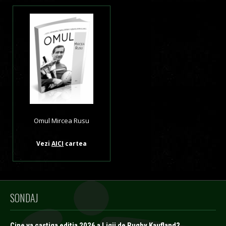
Omul Mircea Rusu
Vezi
AICI
cartea
SONDAJ
Cine va castiga editia 2026 a Ligii de Rugby Kaufland?