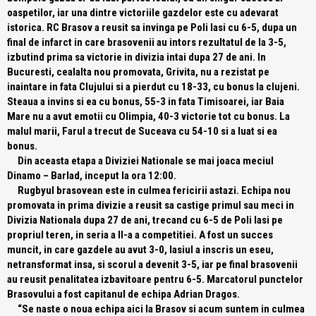
oaspetilor, iar una dintre victoriile gazdelor este cu adevarat
istorica. RC Brasov a reusit sa invinga pe Poli Iasi cu 6-5, dupa un
final de infarct in care brasovenii au intors rezultatul de la 3-5,
izbutind prima sa victorie in divizia intai dupa 27 de ani. In
Bucuresti, cealalta nou promovata, Grivita, nu a rezistat pe
inaintare in fata Clujului si a pierdut cu 18-33, cu bonus la clujeni.
Steaua a invins si ea cu bonus, 55-3 in fata Timisoarei, iar Baia
Mare nu a avut emotii cu Olimpia, 40-3 victorie tot cu bonus. La
malul marii, Farul a trecut de Suceava cu 54-10 si a luat si ea
bonus.
Din aceasta etapa a Diviziei Nationale se mai joaca meciul
Dinamo – Barlad, inceput la ora 12:00.
Rugbyul brasovean este in culmea fericirii astazi. Echipa nou
promovata in prima divizie a reusit sa castige primul sau meci in
Divizia Nationala dupa 27 de ani, trecand cu 6-5 de Poli Iasi pe
propriul teren, in seria a II-a a competitiei. A fost un succes
muncit, in care gazdele au avut 3-0, Iasiul a inscris un eseu,
netransformat insa, si scorul a devenit 3-5, iar pe final brasovenii
au reusit penalitatea izbavitoare pentru 6-5. Marcatorul punctelor
Brasovului a fost capitanul de echipa Adrian Dragos.
“Se naste o noua echipa aici la Brasov si acum suntem in culmea