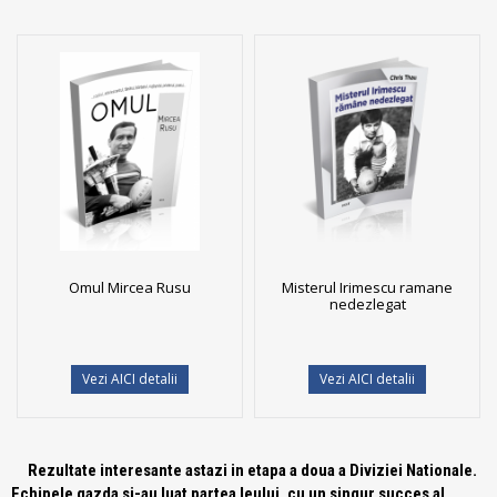
Omul Mircea Rusu
Misterul Irimescu ramane
nedezlegat
Vezi AICI detalii
Vezi AICI detalii
Rezultate interesante astazi in etapa a doua a Diviziei Nationale.
Echipele gazda si-au luat partea leului, cu un singur succes al