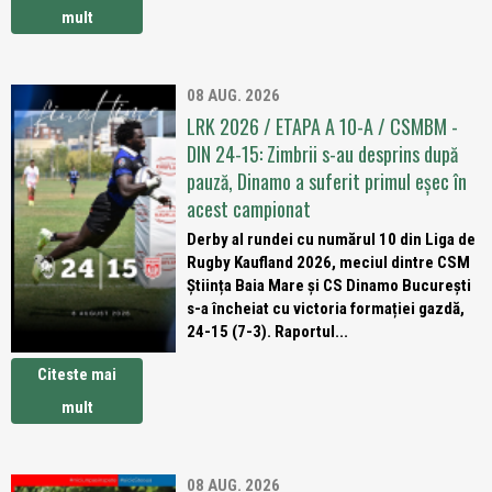
mult
08 AUG. 2026
LRK 2026 / ETAPA A 10-A / CSMBM -
DIN 24-15: Zimbrii s-au desprins după
pauză, Dinamo a suferit primul eșec în
acest campionat
Derby al rundei cu numărul 10 din Liga de
Rugby Kaufland 2026, meciul dintre CSM
Știința Baia Mare și CS Dinamo București
s-a încheiat cu victoria formației gazdă,
24-15 (7-3). Raportul...
Citeste mai
mult
08 AUG. 2026