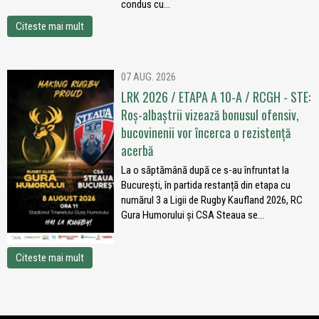
condus cu...
Citeste mai mult
07 AUG. 2026
LRK 2026 / ETAPA A 10-A / RCGH - STE:
Roș-albaștrii vizează bonusul ofensiv,
bucovinenii vor încerca o rezistență
acerbă
La o săptămână după ce s-au înfruntat la
București, în partida restanță din etapa cu
numărul 3 a Ligii de Rugby Kaufland 2026, RC
Gura Humorului și CSA Steaua se...
Citeste mai mult