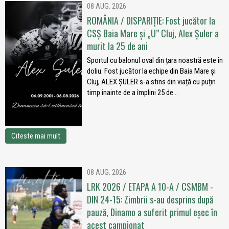
08 AUG. 2026
ROMÂNIA / DISPARIȚIE: Fost jucător la
CSȘ Baia Mare și „U” Cluj, Alex Șuler a
murit la 25 de ani
Sportul cu balonul oval din țara noastră este în
doliu. Fost jucător la echipe din Baia Mare și
Cluj, ALEX ȘULER s-a stins din viață cu puțin
timp înainte de a împlini 25 de...
Citeste mai mult
08 AUG. 2026
LRK 2026 / ETAPA A 10-A / CSMBM -
DIN 24-15: Zimbrii s-au desprins după
pauză, Dinamo a suferit primul eșec în
acest campionat