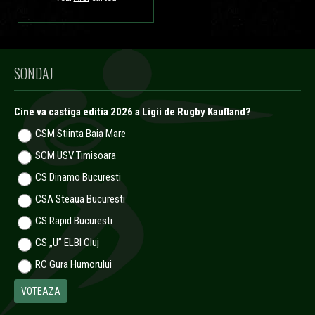
SONDAJ
Cine va castiga editia 2026 a Ligii de Rugby Kaufland?
CSM Stiinta Baia Mare
SCM USV Timisoara
CS Dinamo Bucuresti
CSA Steaua Bucuresti
CS Rapid Bucuresti
CS „U” ELBI Cluj
RC Gura Humorului