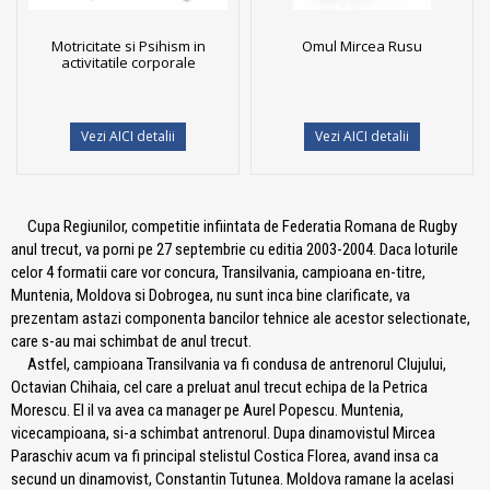
Motricitate si Psihism in
Omul Mircea Rusu
activitatile corporale
Vezi AICI detalii
Vezi AICI detalii
Cupa Regiunilor, competitie infiintata de Federatia Romana de Rugby
anul trecut, va porni pe 27 septembrie cu editia 2003-2004. Daca loturile
celor 4 formatii care vor concura, Transilvania, campioana en-titre,
Muntenia, Moldova si Dobrogea, nu sunt inca bine clarificate, va
prezentam astazi componenta bancilor tehnice ale acestor selectionate,
care s-au mai schimbat de anul trecut.
Astfel, campioana Transilvania va fi condusa de antrenorul Clujului,
Octavian Chihaia, cel care a preluat anul trecut echipa de la Petrica
Morescu. El il va avea ca manager pe Aurel Popescu. Muntenia,
vicecampioana, si-a schimbat antrenorul. Dupa dinamovistul Mircea
Paraschiv acum va fi principal stelistul Costica Florea, avand insa ca
secund un dinamovist, Constantin Tutunea. Moldova ramane la acelasi