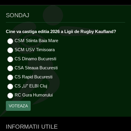
SONDAJ
Cine va castiga editia 2026 a Ligii de Rugby Kaufland?
CSM Stiinta Baia Mare
SCM USV Timisoara
CS Dinamo Bucuresti
CSA Steaua Bucuresti
CS Rapid Bucuresti
CS „U” ELBI Cluj
RC Gura Humorului
INFORMATII UTILE