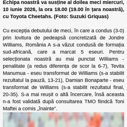
Echipa noastră va susține al doilea meci miercuri,
10 iunie 2026, la ora 18.00 (19.00 în țara noastră),
cu Toyota Cheetahs. (Foto: Suzuki Griquas)
Cu excepția debutului de meci, în care a condus (3-0)
prin lovitura de pedeapsă concretizată de Jondre
Williams, România A s-a văzut condusă de formația
sud-africană, care a marcat 5 eseuri. Pentru
selecționata noastră au mai punctat Williams -
penalitate (a redus diferența de scor la 6-7), Tevita
Manumua - eseu transformat de Williams (s-a stabilit
rezultatul la pauză, 13-21), Damian Bonaparte - eseu
transformat de Williams (s-a stabilit rezultatul final,
20-35). S-a mai reușit o altă încercare, însă aceasta
n-a fost validată după consultarea TMO fiindcă Toni
Maftei a comis „înainte”.