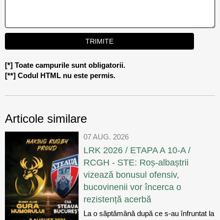
[*] Toate campurile sunt obligatorii.
[**] Codul HTML nu este permis.
Articole similare
07 AUG. 2026
LRK 2026 / ETAPA A 10-A /
RCGH - STE: Roș-albaștrii
vizează bonusul ofensiv,
bucovinenii vor încerca o
rezistență acerbă
La o săptămână după ce s-au înfruntat la