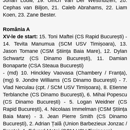
Johan Louw, 19. Ulrich Van Der Westhuizen, 20.
Cephas van Biljon, 21. Caleb Abrahams, 22. Liam
Koen, 23. Zane Bester.
România A
XV-le de start:
15. Toni Maftei (CS Rapid București) -
14. Tevita Manumua (SCM USV Timișoara), 13.
Jason Tomane (CSM Știința Baia Mare), 12. Dylan
Schwartz (CS Dinamo București), 11. Damian
Bonaparte (CSA Steaua București)
- (md) 10. Hinckley Vaovasa (Chambery / Franța),
(mg) 9. Jondre Williams (CS Dinamo București) - 7.
Vlad Neculau (cpt. / SCM USV Timișoara), 8. Etienne
Terblanche (CS Dinamo București), 6. Mihai Popescu
(CS Dinamo București) - 5. Logan Weidner (CS
Rapid București), 4. Nicolaas Immelman (CSM Știința
Baia Mare) - 3. Jean Pierre Smith (CS Dinamo
București), 2. Adrian Țală (Union Barbezieux Jonzac /