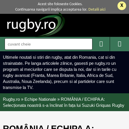
Acest site foloseste Cookies.
X
Continuarea navigarii implica acceptarea lor.
Detalii aici


Ultimele noutati si stiri din rugby, atat din Romania, cat si din
strainatate. Pe langa articolele zilnice, gasesti pe rugby.ro un
program al meciurilor care se disputa la noi, dar si in tarile cu
rugby avansat (Franta, Marea Britanie, Italia, Africa de Sud,
Australia, Noua Zeelanda), precum si al partidelor care sunt
transmise la TV.
Rugby.ro
»
Echipe Nationale
»
ROMÂNIA / ECHIPA A:
Selecționata noastră s-a înclinat în fața lui Suzuki Griquas Rugby
ROMÂNIA / ECHIPA A: