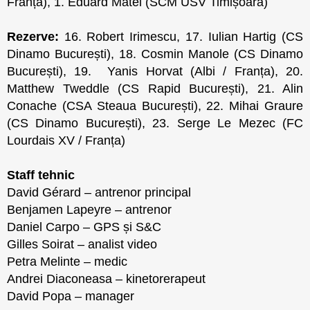
Franța), 1. Eduard Matei (SCM USV Timișoara)
Rezerve:
16. Robert Irimescu, 17. Iulian Hartig (CS
Dinamo București), 18. Cosmin Manole (CS Dinamo
București), 19. Yanis Horvat (Albi / Franța), 20.
Matthew Tweddle (CS Rapid București), 21. Alin
Conache (CSA Steaua București), 22. Mihai Graure
(CS Dinamo București), 23. Serge Le Mezec (FC
Lourdais XV / Franța)
Staff tehnic
David Gérard – antrenor principal
Benjamen Lapeyre – antrenor
Daniel Carpo – GPS și S&C
Gilles Soirat – analist video
Petra Melinte – medic
Andrei Diaconeasa – kinetorerapeut
David Popa – manager