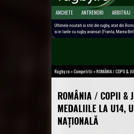
ANCHETE
ANTRENORI
ARBITRAJ
Ultimele noutati si stiri din rugby, atat din Rom
si in tarile cu rugby avansat (Franta, Marea Bri
Rugby.ro
»
Competitii
»
ROMÂNIA / COPII & JUN
ROMÂNIA / COPII & 
MEDALIILE LA U14, U
NAȚIONALĂ