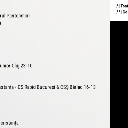
[*] Toa
[**] C
orul Pantelimon
i
unior Cluj 23-10
stanța - CS Rapid Bucureși & CSȘ Bârlad 16-13
Constanța