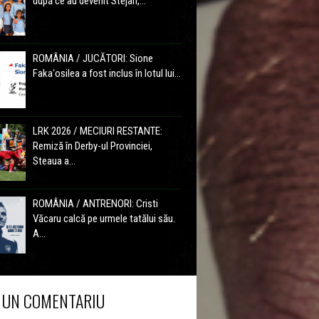
după ce au devenit Stejari,...
ROMÂNIA / JUCĂTORI: Sione
Fakaʻosilea a fost inclus în lotul lui...
LRK 2026 / MECIURI RESTANTE:
Remiză în Derby-ul Provinciei,
Steaua a...
ROMÂNIA / ANTRENORI: Cristi
Văcaru calcă pe urmele tatălui său.
A...
 UN COMENTARIU