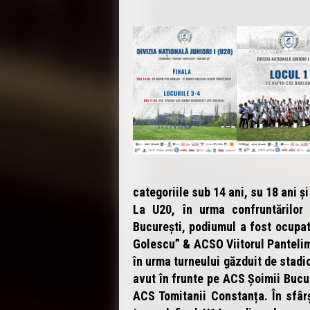
categoriile sub 14 ani, su 18 ani ș
La U20, în urma confruntărilor 
București, podiumul a fost ocupa
Golescu” & ACSO Viitorul Pantelim
în urma turneului găzduit de stadio
avut în frunte pe ACS Șoimii Bucu
ACS Tomitanii Constanța. În sfârș