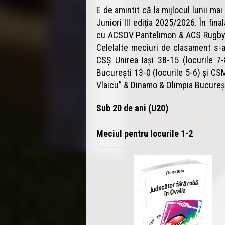
E de amintit că la mijlocul lunii mai
Juniori III ediția 2025/2026. În fin
cu ACSOV Pantelimon & ACS Rugby d
Celelalte meciuri de clasament s-a
CSȘ Unirea Iași 38-15 (locurile 
București 13-0 (locurile 5-6) și C
Vlaicu” & Dinamo & Olimpia Bucureșt
Sub 20 de ani (U20)
Meciul pentru locurile 1-2