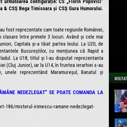
t următoarea configurație: CS „Florin Popovici”
ra & CSȘ Bega Timisoara și CSȘ Gura Humorului.
u fost reprezentate cam toate regiunile României,
 clasare între primele 3 locuri. Având și cele mai
uniori, Capitala și-a tăiat partea leului. La U20, de
entantele Bucureștilor, cu mențiunea că Rapid a
dul. La U18, titlul și l-au disputat reprezentanta
iei (Cluj Junior), iar la U14, în fruntea ierarhiei s-au
e, unele reprezentând Maramureșul, Banatul și
NOUTAT
RĂMÂNE NEDEZLEGAT” SE POATE COMANDA LA
ort-186/misterul-irimescu-ramane-nedezlegat-