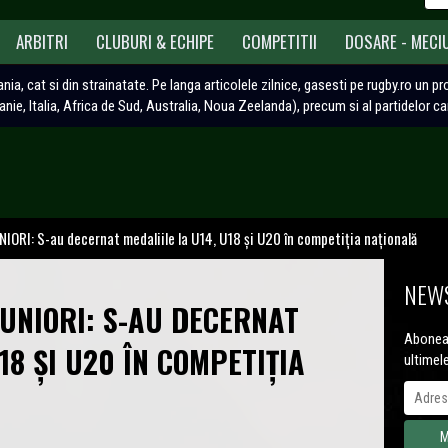
ARBITRI
CLUBURI & ECHIPE
COMPETITII
DOSARE - MECI
ania, cat si din strainatate. Pe langa articolele zilnice, gasesti pe rugby.ro un p
tanie, Italia, Africa de Sud, Australia, Noua Zeelanda), precum si al partidelor c
IORI: S-au decernat medaliile la U14, U18 și U20 în competiția națională
NEWS
JUNIORI: S-AU DECERNAT
Aboneaz
18 ȘI U20 ÎN COMPETIȚIA
ultimel