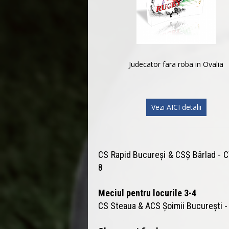
Judecator fara roba in Ovalia
Vezi AICI detalii
CS Rapid Bucureși & CSȘ Bârlad - C
8
Meciul pentru locurile 3-4
CS Steaua & ACS Șoimii București 