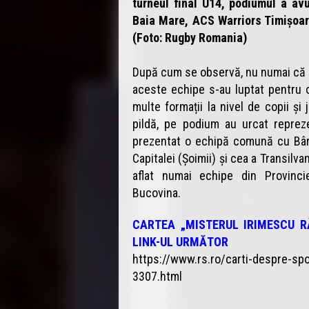
turneul final U14, podiumul a avu
Baia Mare, ACS Warriors Timișoa
(Foto: Rugby Romania)
După cum se observă, nu numai că a
aceste echipe s-au luptat pentru o
multe formații la nivel de copii și j
pildă, pe podium au urcat reprez
prezentat o echipă comună cu Bârla
Capitalei (Șoimii) și cea a Transilvan
aflat numai echipe din Provinci
Bucovina.
CARTEA „MISTERUL IRIMESCU 
LINK-UL URMĂTOR
https://www.rs.ro/carti-despre-sp
3307.html