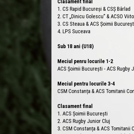
Clasament final
1. CS Rapid Bucureși & CSȘ Bârlad
2. CT „Dinicu Golescu” & ACSO Viit
3. CS Steaua & ACS Șoimii Bucureșt
4. LPS Suceava
Sub 18 ani (U18)
Meciul penru locurile 1-2
ACS Șoimii București - ACS Rugby J
Meciul pentru locurile 3-4
CSM Constanța & ACS Tomitanii Con
Clasament final
1. ACS Șoimii București
2. ACS Rugby Junior Cluj
3. CSM Constanța & ACS Tomitanii 