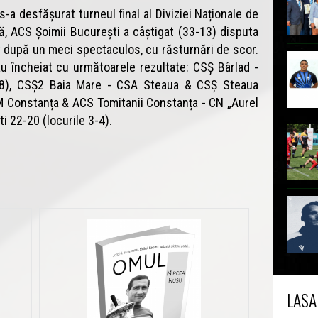
 s-a desfășurat turneul final al Diviziei Naționale de
ală, ACS Șoimii București a câștigat (33-13) disputa
upă un meci spectaculos, cu răsturnări de scor.
u încheiat cu următoarele rezultate: CSȘ Bârlad -
7-8), CSȘ2 Baia Mare - CSA Steaua & CSȘ Steaua
SM Constanța & ACS Tomitanii Constanța - CN „Aurel
i 22-20 (locurile 3-4).
LASA