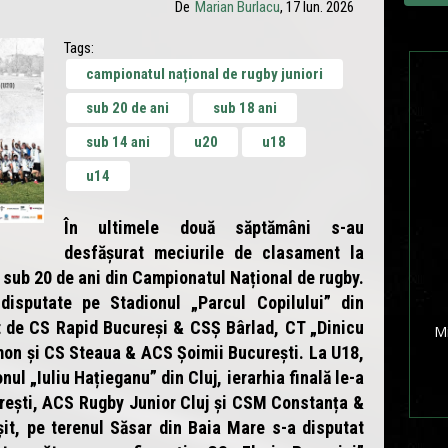
De
Marian Burlacu
, 17 Iun. 2026
Tags:
campionatul național de rugby juniori
sub 20 de ani
sub 18 ani
sub 14 ani
u20
u18
u14
În ultimele două săptămâni s-au
desfășurat meciurile de clasament la
i sub 20 de ani din Campionatul Național de rugby.
disputate pe Stadionul „Parcul Copilului” din
t de CS Rapid Bucureși & CSȘ Bârlad, CT „Dinicu
Mi
on și CS Steaua & ACS Șoimii București. La U18,
nul „Iuliu Hațieganu” din Cluj, ierarhia finală le-a
rești, ACS Rugby Junior Cluj și CSM Constanța &
it, pe terenul Săsar din Baia Mare s-a disputat