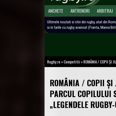
ANCHETE
ANTRENORI
ARBITRAJ
Ultimele noutati si stiri din rugby, atat din Rom
si in tarile cu rugby avansat (Franta, Marea Bri
Rugby.ro
»
Competitii
»
ROMÂNIA / COPII ȘI JUN
ROMÂNIA / COPII ȘI
PARCUL COPILULUI 
„LEGENDELE RUGBY-