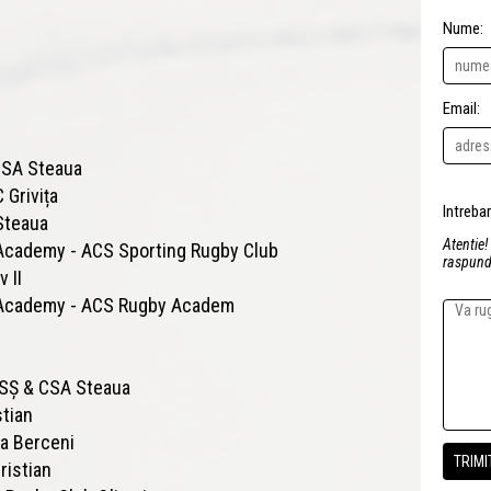
Nume:
Email:
CSA Steaua
Grivița
 Steaua
Atentie!
Academy - ACS Sporting Rugby Club
raspunde
 II
 Academy - ACS Rugby Academ
CSȘ & CSA Steaua
stian
ia Berceni
ristian