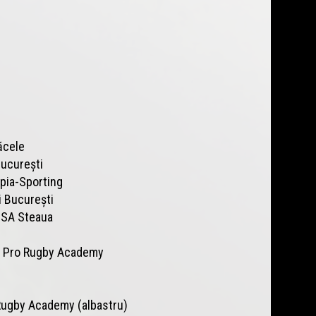
ăcele
București
pia-Sporting
i București
CSA Steaua
 Pro Rugby Academy
Rugby Academy (albastru)