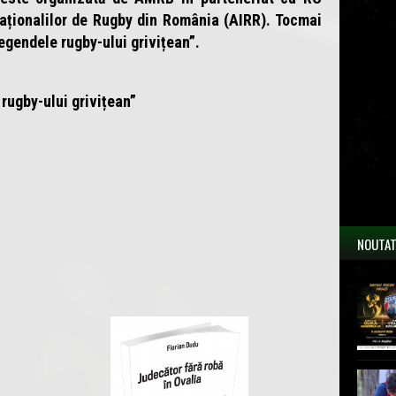
rnaționalilor de Rugby din România (AIRR). Tocmai
egendele rugby-ului grivițean”.
rugby-ului grivițean”
NOUTAT