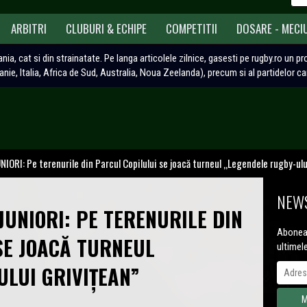
ARBITRI
CLUBURI & ECHIPE
COMPETITII
DOSARE - MECI
ania, cat si din strainatate. Pe langa articolele zilnice, gasesti pe rugby.ro un p
tanie, Italia, Africa de Sud, Australia, Noua Zeelanda), precum si al partidelor c
IORI: Pe terenurile din Parcul Copilului se joacă turneul „Legendele rugby-ulu
NEWS
 JUNIORI: PE TERENURILE DIN
Aboneaz
SE JOACĂ TURNEUL
ultimel
ULUI GRIVIȚEAN”