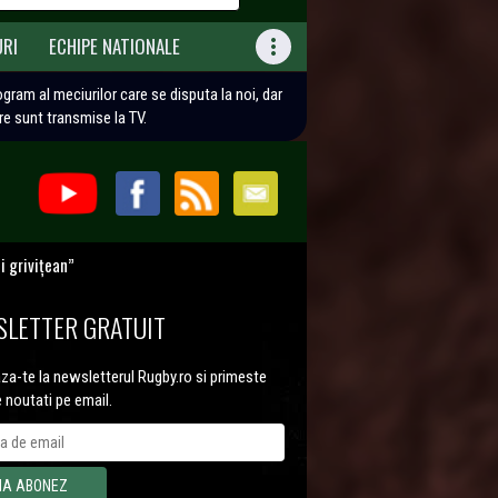
URI
ECHIPE NATIONALE

rogram al meciurilor care se disputa la noi, dar
are sunt transmise la TV.
i grivițean”
LETTER GRATUIT
a-te la newsletterul Rugby.ro si primeste
e noutati pe email.