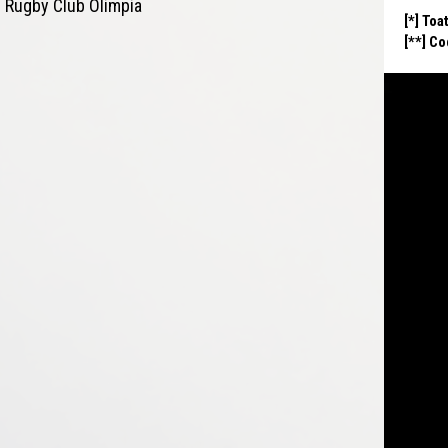
g Rugby Club Olimpia
[*] Toa
[**] C