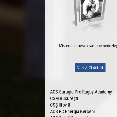
Misterul Irimescu ramane nedezle
Vezi AICI detalii
ACS Surugiu Pro Rugby Academy
CSM București
CSȘ Ilfov II
ACS RC Energia Berceni