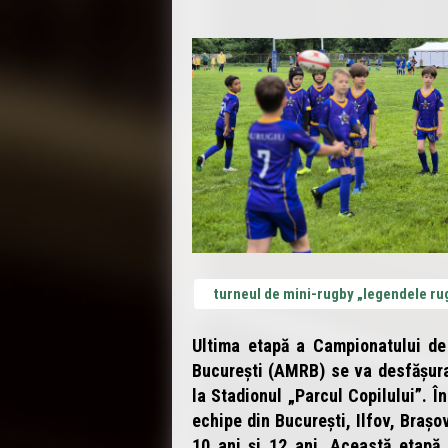
turneul de mini-rugby „legendele rug
Ultima etapă a Campionatului de
București (AMRB) se va desfășura
la Stadionul „Parcul Copilului”. Î
echipe din București, Ilfov, Brașo
10 ani și 12 ani. Această etapă