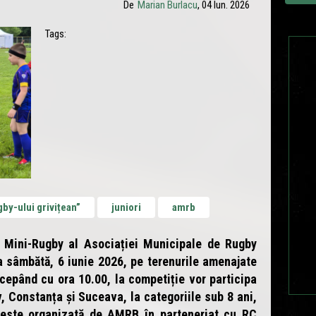
De
Marian Burlacu
, 04 Iun. 2026
Tags:
by-ului grivițean”
juniori
amrb
 Mini-Rugby al Asociației Municipale de Rugby
 sâmbătă, 6 iunie 2026, pe terenurile amenajate
ncepând cu ora 10.00, la competiție vor participa
v, Constanța și Suceava, la categoriile sub 8 ani,
 este organizată de AMRB în parteneriat cu RC