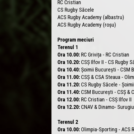
RC Cristian
CS Rugby Săcele
ACS Rugby Academy (albastru)
ACS Rugby Academy (roșu)
Program meciuri
Terenul 1
Ora 10.00:
RC Grivița - RC Cristian
Ora 10.20:
CSȘ Ilfov II - CS Rugby S
Ora 10.40:
Șoimii București - CSM 
Ora 11.00:
CSȘ & CSA Steaua - Olim
Ora 11.20:
CS Rugby Săcele - Șoimi
Ora 11.40:
CSM București - CSȘ & 
Ora 12.00:
RC Cristian - CSȘ Ilfov II
Ora 12.20:
CNAV & Dinamo- Surugiu
Terenul 2
Ora 10.00:
Olimpia-Sporting - ACS 