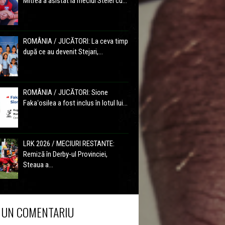
Mitrea a asistat la meciul Stelei cu...
ROMÂNIA / JUCĂTORI: La ceva timp
după ce au devenit Stejari,...
ROMÂNIA / JUCĂTORI: Sione
Fakaʻosilea a fost inclus în lotul lui...
LRK 2026 / MECIURI RESTANTE:
Remiză în Derby-ul Provinciei,
Steaua a...
 UN COMENTARIU