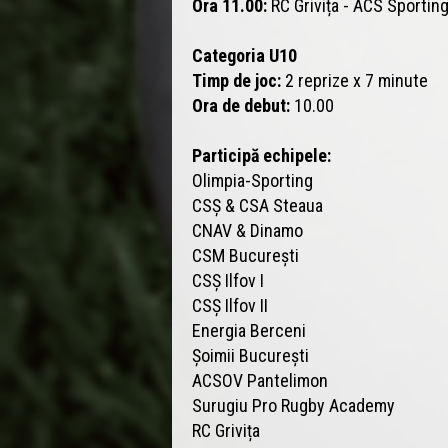
Ora 11.00:
RC Grivița - ACS Sportin
Categoria U10
Timp de joc:
2 reprize x 7 minute
Ora de debut:
10.00
Participă echipele:
Olimpia-Sporting
CSȘ & CSA Steaua
CNAV & Dinamo
CSM București
CSȘ Ilfov I
CSȘ Ilfov II
Energia Berceni
Șoimii București
ACSOV Pantelimon
Surugiu Pro Rugby Academy
RC Grivița