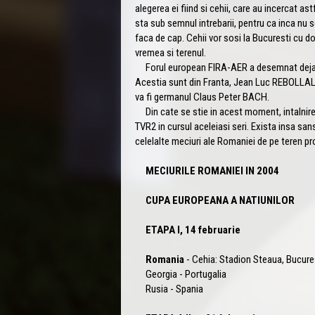
alegerea ei fiind si cehii, care au incercat ast
sta sub semnul intrebarii, pentru ca inca nu 
faca de cap. Cehii vor sosi la Bucuresti cu 
vremea si terenul.
Forul european FIRA-AER a desemnat deja si 
Acestia sunt din Franta, Jean Luc REBOLLAL
va fi germanul Claus Peter BACH.
Din cate se stie in acest moment, intalnirea
TVR2 in cursul aceleiasi seri. Exista insa san
celelalte meciuri ale Romaniei de pe teren pro
MECIURILE ROMANIEI IN 2004
CUPA EUROPEANA A NATIUNILOR
ETAPA I, 14 februarie
Romania
- Cehia: Stadion Steaua, Bucure
Georgia - Portugalia
Rusia - Spania