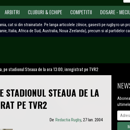
ARBITRI
CLUBURI & ECHIPE
COMPETITII
DOSARE - MECI
ania, cat si din strainatate. Pe langa articolele zilnice, gasesti pe rugby.ro un p
tanie, Italia, Africa de Sud, Australia, Noua Zeelanda), precum si al partidelor c
, pe stadionul Steaua de la ora 13:00, inregistrat pe TVR2
NEWS
PE STADIONUL STEAUA DE LA
Aboneaz
TRAT PE TVR2
ultimel
De
Redactia Rugby
, 27 Ian. 2004