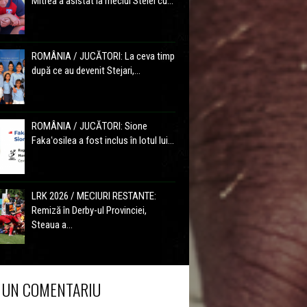
Mitrea a asistat la meciul Stelei cu...
ROMÂNIA / JUCĂTORI: La ceva timp
după ce au devenit Stejari,...
ROMÂNIA / JUCĂTORI: Sione
Fakaʻosilea a fost inclus în lotul lui...
LRK 2026 / MECIURI RESTANTE:
Remiză în Derby-ul Provinciei,
Steaua a...
 UN COMENTARIU