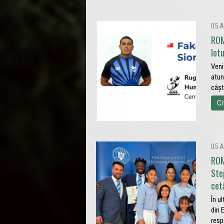
05 A
ROM
lot
Veni
atun
câșt
Ci
05 A
ROM
Ste
cet
În u
din 
resp