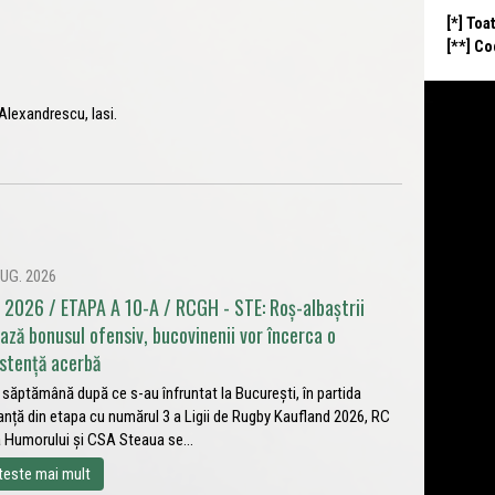
[*] Toa
[**] C
 Alexandrescu, Iasi.
UG. 2026
 2026 / ETAPA A 10-A / RCGH - STE: Roș-albaștrii
ează bonusul ofensiv, bucovinenii vor încerca o
istență acerbă
 săptămână după ce s-au înfruntat la București, în partida
anță din etapa cu numărul 3 a Ligii de Rugby Kaufland 2026, RC
 Humorului și CSA Steaua se...
teste mai mult