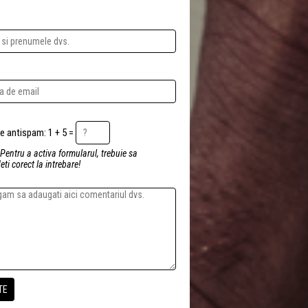
Intrebare antispam: 1 + 5 =
 Pentru a activa formularul, trebuie sa
ti corect la intrebare!