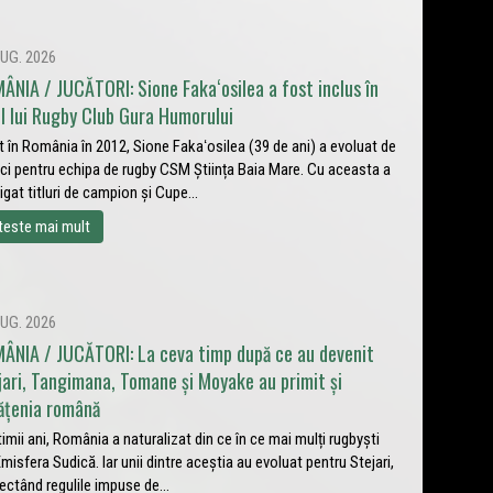
UG. 2026
ÂNIA / JUCĂTORI: Sione Fakaʻosilea a fost inclus în
ul lui Rugby Club Gura Humorului
t în România în 2012, Sione Fakaʻosilea (39 de ani) a evoluat de
ci pentru echipa de rugby CSM Știința Baia Mare. Cu aceasta a
igat titluri de campion și Cupe...
teste mai mult
UG. 2026
ÂNIA / JUCĂTORI: La ceva timp după ce au devenit
jari, Tangimana, Tomane și Moyake au primit și
ățenia română
ltimii ani, România a naturalizat din ce în ce mai mulți rugbyști
Emisfera Sudică. Iar unii dintre aceștia au evoluat pentru Stejari,
ectând regulile impuse de...