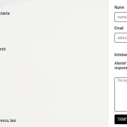
Nume:
stanta
Email:
esti
Atentie!
raspunde
escu, Iasi.