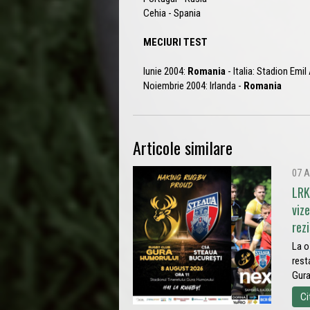
Cehia - Spania
MECIURI TEST
Iunie 2004:
Romania
- Italia: Stadion Emil
Noiembrie 2004: Irlanda -
Romania
Articole similare
07 A
LRK
viz
rez
La o
rest
Gura
Ci