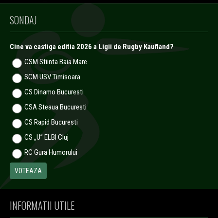
SONDAJ
Cine va castiga editia 2026 a Ligii de Rugby Kaufland?
CSM Stiinta Baia Mare
SCM USV Timisoara
CS Dinamo Bucuresti
CSA Steaua Bucuresti
CS Rapid Bucuresti
CS „U” ELBI Cluj
RC Gura Humorului
INFORMATII UTILE