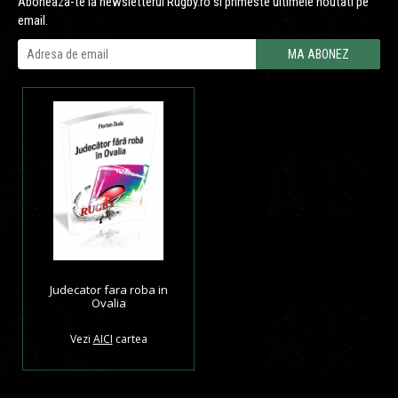
Aboneaza-te la newsletterul Rugby.ro si primeste ultimele noutati pe
email.
Judecator fara roba in
Ovalia
Vezi
AICI
cartea