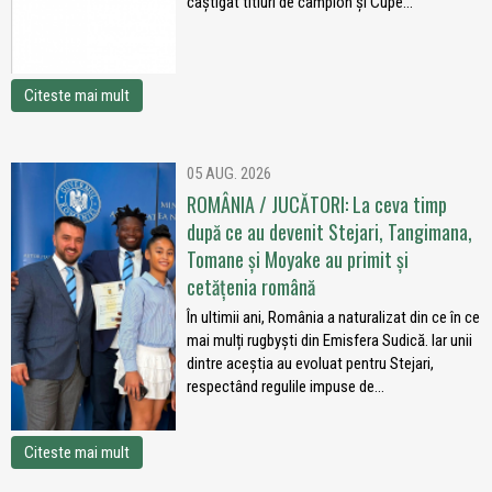
câștigat titluri de campion și Cupe...
Citeste mai mult
05 AUG. 2026
ROMÂNIA / JUCĂTORI: La ceva timp
după ce au devenit Stejari, Tangimana,
Tomane și Moyake au primit și
cetățenia română
În ultimii ani, România a naturalizat din ce în ce
mai mulți rugbyști din Emisfera Sudică. Iar unii
dintre aceștia au evoluat pentru Stejari,
respectând regulile impuse de...
Citeste mai mult