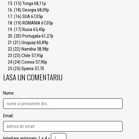
15. (15) Tonga 68,11p
16. (18) Georgia 68,09p
17. (16) SUA 67,05p
18. (19) ROMANIA 67,05p
19. (17) Rusia 65,45p
20. (20) Portugalia 61,27p
21 (21) Uruguay 60,89p
22 (22) Namibia 58,98p
23 (23) Chile 57,95p
24 (24) Coreea 57,90p
25 (25) Spania 57,70
LASA UN COMENTARIU
Nume:
Email:
Intrebare antispam: 1 + 4 =