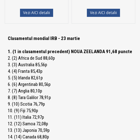
Vezi AICI detalii
Vezi AICI detalii
Clasamentul mondial IRB - 23 martie
1. (1 in clasamentul precedent) NOUA ZEELANDA 91,68 puncte
2. (2) Africa de Sud 88,60p
3. (3) Australia 85,56p
4. (4) Franta 85,43p
5. (5) Irlanda 82,61p
6. (6) Argentinab 80,56p
7. (7) Anglia 80,10p
8. (8) Tara Galilor 78,91p
9. (10) Scotia 76,79p
10. (9) Fiji 75,90p
11. (11) Italia 72,97p
12. (12) Samoa 72,08p
13. (13) Japonia 70,59p
14. (14) Canada 68,80p