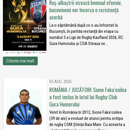
Roș-albaștrii vizează bonusul ofensiv,
bucovinenii vor încerca o rezistență
acerbă
La o săptămână după ce s-au înfruntat la
București, în partida restanță din etapa cu
numărul 3 a Ligii de Rugby Kaufland 2026, RC
Gura Humorului și CSA Steaua se...
Citeste mai mult
05 AUG. 2026
ROMÂNIA / JUCĂTORI: Sione Fakaʻosilea
a fost inclus în lotul lui Rugby Club
Gura Humorului
Venit în România în 2012, Sione Fakaʻosilea
(39 de ani) a evoluat de atunci pentru echipa
de rugby CSM Știința Baia Mare. Cu aceasta a