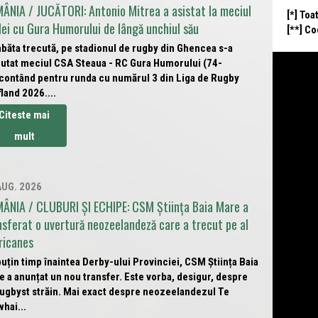
ÂNIA / JUCĂTORI: Antonio Mitrea a asistat la meciul
[*] Toa
lei cu Gura Humorului de lângă unchiul său
[**] C
băta trecută, pe stadionul de rugby din Ghencea s-a
putat meciul CSA Steaua - RC Gura Humorului (74-
 contând pentru runda cu numărul 3 din Liga de Rugby
land 2026....
Citeste mai
mult
AUG. 2026
ÂNIA / CLUBURI ȘI ECHIPE: CSM Știința Baia Mare a
nsferat o uvertură neozeelandeză care a trecut pe al
ricanes
uțin timp înaintea Derby-ului Provinciei, CSM Știința Baia
 a anunțat un nou transfer. Este vorba, desigur, despre
rugbyst străin. Mai exact despre neozeelandezul Te
hai...