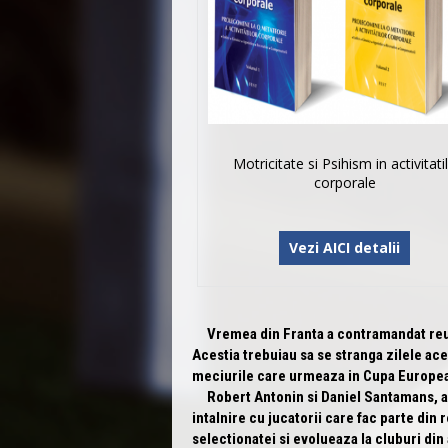
Motricitate si Psihism in activitati
corporale
Vezi AICI detalii
Vremea din Franta a contramandat reuni
Acestia trebuiau sa se stranga zilele ac
meciurile care urmeaza in Cupa European
Robert Antonin si Daniel Santamans, an
intalnire cu jucatorii care fac parte din r
selectionatei si evolueaza la cluburi din