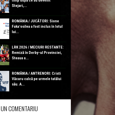
timp după ce au devenit
Stejari,...
ROMÂNIA / JUCĂTORI: Sione
Fakaʻosilea a fost inclus în lotul
lui...
LRK 2026 / MECIURI RESTANTE:
Remiză în Derby-ul Provinciei,
Steaua a...
ROMÂNIA / ANTRENORI: Cristi
Văcaru calcă pe urmele tatălui
său. A...
 UN COMENTARIU