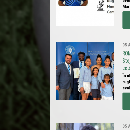
evol
Mare
05 
ROM
Ste
cet
În u
rugb
evol
05 