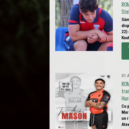
ROM
Ste
Sâm
dis
22)
Kauf
01 
ROM
tra
Hur
Cu p
Mare
un 
Ataw