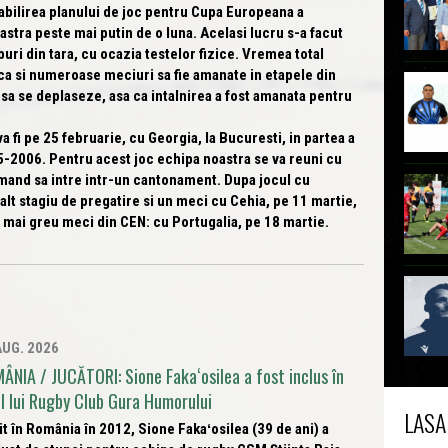
tabilirea planului de joc pentru Cupa Europeana a
stra peste mai putin de o luna. Acelasi lucru s-a facut
buri din tara, cu ocazia testelor fizice. Vremea total
 ca si numeroase meciuri sa fie amanate in etapele din
 sa se deplaseze, asa ca intalnirea a fost amanata pentru
fi pe 25 februarie, cu Georgia, la Bucuresti, in partea a
5-2006. Pentru acest joc echipa noastra se va reuni cu
rmand sa intre intr-un cantonament. Dupa jocul cu
alt stagiu de pregatire si un meci cu Cehia, pe 11 martie,
 mai greu meci din CEN: cu Portugalia, pe 18 martie.
AUG. 2026
ÂNIA / JUCĂTORI: Sione Fakaʻosilea a fost inclus în
ul lui Rugby Club Gura Humorului
LASA
t în România în 2012, Sione Fakaʻosilea (39 de ani) a