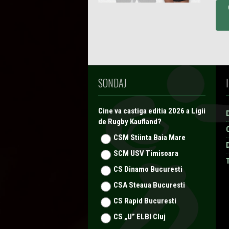
SONDAJ
Cine va castiga editia 2026 a Ligii
de Rugby Kaufland?
CSM Stiinta Baia Mare
SCM USV Timisoara
CS Dinamo Bucuresti
CSA Steaua Bucuresti
CS Rapid Bucuresti
CS „U” ELBI Cluj