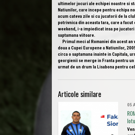
ultimelor jocuri ale echipei noastre si s
Natiunilor, care incepe pentru echipa noa
acum cateva zile si cu jucatorii de la clu
potrivnica din aceasta tara, care a facut
weekend, i-a impiedicat insa pe jucatori
saptamana viitoare.
Primul meci al Romaniei din acest an va 
doua a Cupei Europene a Natiunilor, 200
circa o saptamana inainte in Capitala, u
georgienii se merge in Franta pentru un 
urmat de un drum la Lisabona pentru cel
Articole similare
05 
ROM
lot
Veni