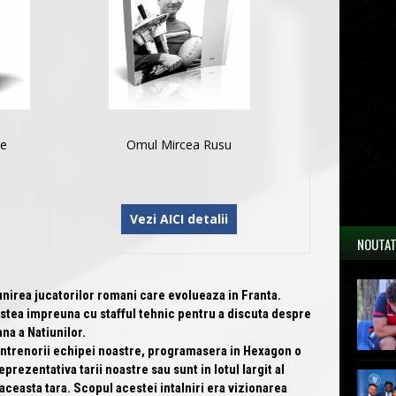
le
Omul Mircea Rusu
Vezi AICI detalii
NOUTAT
rea jucatorilor romani care evolueaza in Franta.
estea impreuna cu stafful tehnic pentru a discuta despre
a a Natiunilor.
trenorii echipei noastre, programasera in Hexagon o
eprezentativa tarii noastre sau sunt in lotul largit al
 aceasta tara. Scopul acestei intalniri era vizionarea