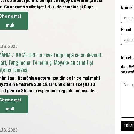
uat de atunci pentru echipa de rugby CSM Știința Baia
. Cu aceasta a câștigat titluri de campion și Cupe...
Nume:
Citeste mai
mult
Email:
AUG. 2026
ÂNIA / JUCĂTORI: La ceva timp după ce au devenit
jari, Tangimana, Tomane și Moyake au primit și
Atentie!
ățenia română
raspunde
ltimii ani, România a naturalizat din ce în ce mai mulți
yști din Emisfera Sudică. Iar unii dintre aceștia au
uat pentru Stejari, respectând regulile impuse de...
Citeste mai
mult
AUG. 2026