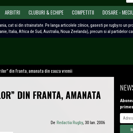
ARBITRI
CLUBURI & ECHIPE
COMPETITII
DOSARE - MECI
ania, cat si din strainatate. Pe langa articolele zilnice, gasesti pe rugby.ro un p
tanie, Italia, Africa de Sud, Australia, Noua Zeelanda), precum si al partidelor c
rilor” din Franta, amanata din cauza vremii
NEWS
LOR” DIN FRANTA, AMANATA
Abonea
primes
De
Redactia Rugby
, 30 Ian. 2006