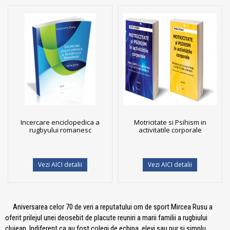
Incercare enciclopedica a
Motricitate si Psihism in
rugbyului romanesc
activitatile corporale
Vezi AICI detalii
Vezi AICI detalii
Aniversarea celor 70 de veri a reputatului om de sport Mircea Rusu a
oferit prilejul unei deosebit de placute reuniri a marii familii a rugbiului
clujean. Indiferent ca au fost colegi de echipa, elevi sau pur si simplu