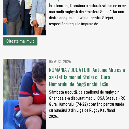
În ultimii ani, România a naturalizat din ce în ce
mai mulți rugbyști din Emisfera Sudică. Iar unii
dintre aceștia au evoluat pentru Stejari,
respectând regulile impuse de...
Citeste mai mult
05 AUG. 2026
ROMÂNIA / JUCĂTORI: Antonio Mitrea a
asistat la meciul Stelei cu Gura
Humorului de lângă unchiul său
Sâmbăta trecută, pe stadionul de rugby din
Ghencea s-a disputat meciul CSA Steaua - RC
Gura Humorului (74-22) contând pentru runda
cu numărul 3 din Liga de Rugby Kaufland
2026....