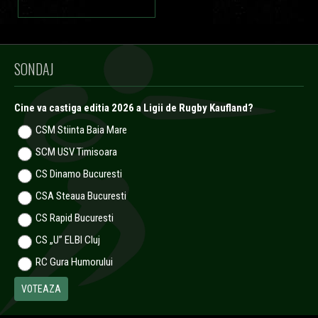
SONDAJ
Cine va castiga editia 2026 a Ligii de Rugby Kaufland?
CSM Stiinta Baia Mare
SCM USV Timisoara
CS Dinamo Bucuresti
CSA Steaua Bucuresti
CS Rapid Bucuresti
CS „U” ELBI Cluj
RC Gura Humorului