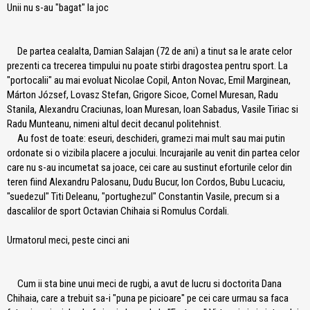
Unii nu s-au "bagat" la joc
De partea cealalta, Damian Salajan (72 de ani) a tinut sa le arate celor
prezenti ca trecerea timpului nu poate stirbi dragostea pentru sport. La
"portocalii" au mai evoluat Nicolae Copil, Anton Novac, Emil Marginean,
Márton József, Lovasz Stefan, Grigore Sicoe, Cornel Muresan, Radu
Stanila, Alexandru Craciunas, Ioan Muresan, Ioan Sabadus, Vasile Tiriac si
Radu Munteanu, nimeni altul decit decanul politehnist.
Au fost de toate: eseuri, deschideri, gramezi mai mult sau mai putin
ordonate si o vizibila placere a jocului. Incurajarile au venit din partea celor
care nu s-au incumetat sa joace, cei care au sustinut eforturile celor din
teren fiind Alexandru Palosanu, Dudu Bucur, Ion Cordos, Bubu Lucaciu,
"suedezul" Titi Deleanu, "portughezul" Constantin Vasile, precum si a
dascalilor de sport Octavian Chihaia si Romulus Cordali.
Urmatorul meci, peste cinci ani
Cum ii sta bine unui meci de rugbi, a avut de lucru si doctorita Dana
Chihaia, care a trebuit sa-i "puna pe picioare" pe cei care urmau sa faca