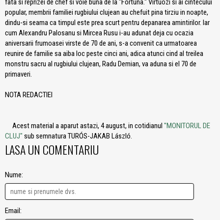
fata si reprizei de chef si voie buna de la "Fortuna." Virtuozi si ai cintecului
popular, membrii familiei rugbiului clujean au chefuit pina tirziu in noapte,
dindu-si seama ca timpul este prea scurt pentru depanarea amintirilor. Iar
cum Alexandru Palosanu si Mircea Rusu i-au adunat deja cu ocazia
aniversarii frumoasei virste de 70 de ani, s-a convenit ca urmatoarea
reunire de familie sa aiba loc peste cinci ani, adica atunci cind al treilea
monstru sacru al rugbiului clujean, Radu Demian, va aduna si el 70 de
primaveri.
NOTA REDACTIEI
Acest material a aparut astazi, 4 august, in cotidianul
"MONITORUL DE
CLUJ"
sub semnatura TURÓS-JAKAB László.
LASA UN COMENTARIU
Nume:
Email: