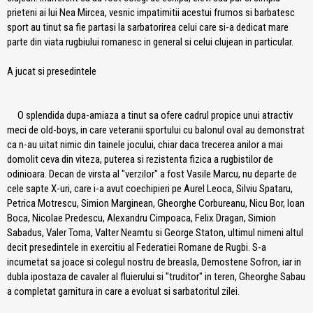
prieteni ai lui Nea Mircea, vesnic impatimitii acestui frumos si barbatesc
sport au tinut sa fie partasi la sarbatorirea celui care si-a dedicat mare
parte din viata rugbiului romanesc in general si celui clujean in particular.
A jucat si presedintele
O splendida dupa-amiaza a tinut sa ofere cadrul propice unui atractiv
meci de old-boys, in care veteranii sportului cu balonul oval au demonstrat
ca n-au uitat nimic din tainele jocului, chiar daca trecerea anilor a mai
domolit ceva din viteza, puterea si rezistenta fizica a rugbistilor de
odinioara. Decan de virsta al "verzilor" a fost Vasile Marcu, nu departe de
cele sapte X-uri, care i-a avut coechipieri pe Aurel Leoca, Silviu Spataru,
Petrica Motrescu, Simion Marginean, Gheorghe Corbureanu, Nicu Bor, Ioan
Boca, Nicolae Predescu, Alexandru Cimpoaca, Felix Dragan, Simion
Sabadus, Valer Toma, Valter Neamtu si George Staton, ultimul nimeni altul
decit presedintele in exercitiu al Federatiei Romane de Rugbi. S-a
incumetat sa joace si colegul nostru de breasla, Demostene Sofron, iar in
dubla ipostaza de cavaler al fluierului si "truditor" in teren, Gheorghe Sabau
a completat garnitura in care a evoluat si sarbatoritul zilei.