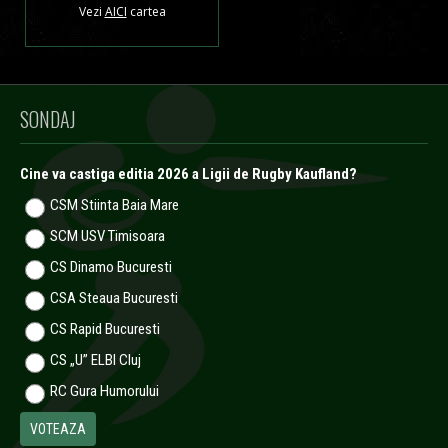
Vezi
AICI
cartea
SONDAJ
Cine va castiga editia 2026 a Ligii de Rugby Kaufland?
CSM Stiinta Baia Mare
SCM USV Timisoara
CS Dinamo Bucuresti
CSA Steaua Bucuresti
CS Rapid Bucuresti
CS „U” ELBI Cluj
RC Gura Humorului