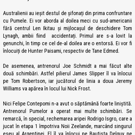
Australienii au ieșit destul de șifonați din prima confruntare
cu Pumele. Ei vor aborda al doilea meci cu sud-americanii
fără centrul Len Ikitau și mijlocașul de deschidere Tom
Lynagh, ambii fiind accidentați. Primul are s-a lovit la
genunchi, în timp ce cel de-al doilea are o entorsă. Ei vor fi
înlocuiți de Hunter Paisami, respectiv de Tane Edmed.
De asemenea, antrenorul Joe Schmidt a mai făcut alte
două schimbări. Astfel pilierul James Slipper îl va înlocui
pe Tom Robertson, iar jucătorul de linia a doua Jeremy
Williams va apărea în locul lui Nick Frost.
Nici Felipe Contepomi n-a avut o săptămână foarte liniștită.
Antrenorul Pumelor a operat mai multe schimbări. Se
remarcă, în special, rechemarea aripei Rodrigo Isgro, care a
jucat în etapa 1 împotriva Noii Zeelande, marcând singurul
eseu al Argentinei. El îl va înlocui pe Bautista Delguy pe