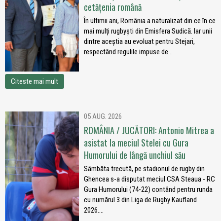
cetățenia română
În ultimii ani, România a naturalizat din ce în ce
mai mulți rugbyști din Emisfera Sudică. Iar unii
dintre aceștia au evoluat pentru Stejari,
respectând regulile impuse de...
Citeste mai mult
05 AUG. 2026
ROMÂNIA / JUCĂTORI: Antonio Mitrea a
asistat la meciul Stelei cu Gura
Humorului de lângă unchiul său
Sâmbăta trecută, pe stadionul de rugby din
Ghencea s-a disputat meciul CSA Steaua - RC
Gura Humorului (74-22) contând pentru runda
cu numărul 3 din Liga de Rugby Kaufland
2026....