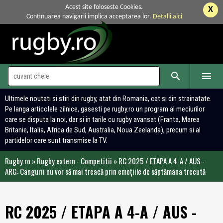
Acest site foloseste Cookies.
X
Continuarea navigarii implica acceptarea lor.
Detalii aici


Ultimele noutati si stiri din rugby, atat din Romania, cat si din strainatate.
Pe langa articolele zilnice, gasesti pe rugby.ro un program al meciurilor
care se disputa la noi, dar si in tarile cu rugby avansat (Franta, Marea
Britanie, Italia, Africa de Sud, Australia, Noua Zeelanda), precum si al
partidelor care sunt transmise la TV.
Rugby.ro
»
Rugby extern - Competitii
»
RC 2025 / ETAPA A 4-A / AUS -
ARG: Cangurii nu vor să mai treacă prin emoțiile de săptămâna trecută
RC 2025 / ETAPA A 4-A / AUS -