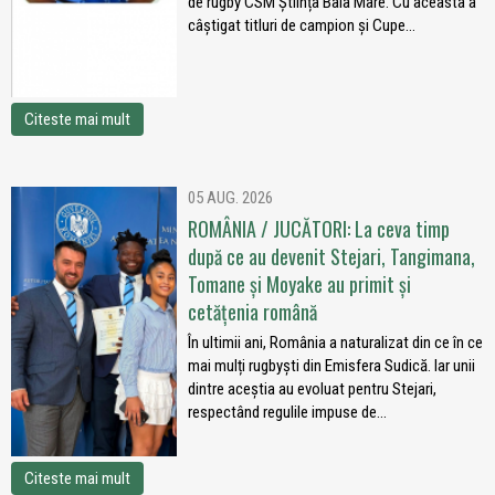
de rugby CSM Știința Baia Mare. Cu aceasta a
câștigat titluri de campion și Cupe...
Citeste mai mult
05 AUG. 2026
ROMÂNIA / JUCĂTORI: La ceva timp
după ce au devenit Stejari, Tangimana,
Tomane și Moyake au primit și
cetățenia română
În ultimii ani, România a naturalizat din ce în ce
mai mulți rugbyști din Emisfera Sudică. Iar unii
dintre aceștia au evoluat pentru Stejari,
respectând regulile impuse de...
Citeste mai mult