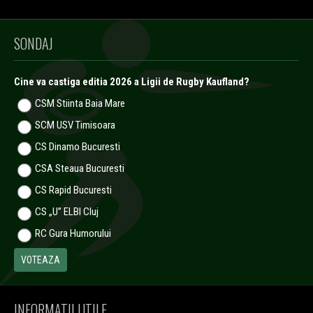
SONDAJ
Cine va castiga editia 2026 a Ligii de Rugby Kaufland?
CSM Stiinta Baia Mare
SCM USV Timisoara
CS Dinamo Bucuresti
CSA Steaua Bucuresti
CS Rapid Bucuresti
CS „U” ELBI Cluj
RC Gura Humorului
INFORMATII UTILE