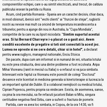
componentilor echipei, care s-au simtit electrizati, anul trecut, de caldura
publicului iesean la partida cu Rusia.
Acum, cind partida Romania - Spania are un caracter decisiv, chiar daca,
in mod obisnuit, ibericii sint "vechi clienti" ai "frunzei de stejar", rugbistii
nostri au nevoie mai mult ca oricind de temperatura incandescenta a
tribunelor, pentru a ajunge din nou in Australia, la "Cupa Mondiala",
competitie de la care nu au lipsit niciodata. "
Simtim suportul acestui
oras. Si lui Bernard Charreyre i-a placut ce a gasit aici. Avem
conditii excelente de pregatire si toti sint conectati la acest joc.
Lumea ne opreste si ne cere detalii, chiar si in hotel"
, a declarat
pentru www.rugby.ro, managerul nationalei, Enciu Stoica.
Din pacate, dupa cum am informat si in numarul de ieri, situatia lotului
nu este prea stralucita, desi una dintre probleme a fost rezolvata. Aripa
Mihai Vioreanu (ranit in meciul cu Italia) s-a refacut si va juca simbata.
Interesant este faptul ca Vioreanu este poreclit de colegi "Doctorul"
deoarece este licentiat in medicina generala si kinetoterapie si lucreaza la
un important spital din Dublin. El a colaborat nemijlocit cu medicul lotului,
Ciprian Popescu, pentru propria sa vindecare. Exista, de asemenea, sanse,
ca pina la ora meciului, sa fie refacuti jucatorii Balan si Mitu, singura
certitudine negativa fiind Sirbu, care a suferit o fractura de pomete.
Partida, care va avea loc simbata, in Copou, de la ora 14:30, va fi