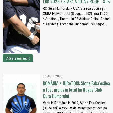
LRK 2026 / ETAPA A 10-A / RCGH - STE:
RC Gura Humorului - CSA Steaua București
GURA HUMORULUI (8 august 2026, ora 11.00)
* Stadion: „Tineretului” * Arbitru: Ballok Andrei
* Asistenți: Loredana Juncănariu și Dragoș...
Citeste mai mult
05 AUG. 2026
ROMÂNIA / JUCĂTORI: Sione Fakaʻosilea
a fost inclus în lotul lui Rugby Club
Gura Humorului
Venit în România în 2012, Sione Fakaʻosilea
(39 de ani) a evoluat de atunci pentru echipa