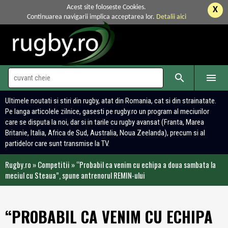
Acest site foloseste Cookies.
X
Continuarea navigarii implica acceptarea lor.
Detalii aici


Ultimele noutati si stiri din rugby, atat din Romania, cat si din strainatate.
Pe langa articolele zilnice, gasesti pe rugby.ro un program al meciurilor
care se disputa la noi, dar si in tarile cu rugby avansat (Franta, Marea
Britanie, Italia, Africa de Sud, Australia, Noua Zeelanda), precum si al
partidelor care sunt transmise la TV.
Rugby.ro
»
Competitii
»
“Probabil ca venim cu echipa a doua sambata la
meciul cu Steaua”, spune antrenorul REMIN-ului
“PROBABIL CA VENIM CU ECHIPA