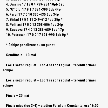
4. Dinamo 17 13 0 4 739-234 10pb 62p
5. “U” Cluj 17 9 1 7 374-390 6pb 44p
6. Farul 17 7 0 10 330-435 6pb 34p
7. Birlad 17 5 1 11 249-612 4pb 25p *
8. Poli Iasi 17 5 0 12 308-556 4pb 24p
9. Suceava 17 4 0 13 286-689 1pb 17p
10. Petrosani 17 0 0 17 191-990 1pb 0p *
* Echipe penalizate cu un punct
Semifinale – 13 mai
Loc 1 sezon regulat – Loc 4 sezon regulat – terenul primei
echipe
Loc 2 sezon regulat – Loc 3 sezon regulat – terenul primei
echipe
Finale – 20 mai
Finala mica (loc 3-4) – stadion Farul din Constanta, ora 16:00