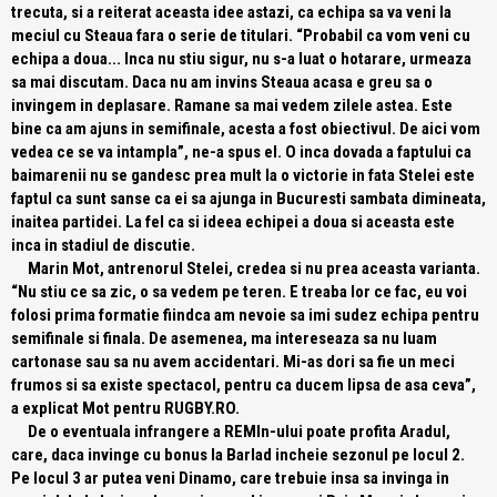
trecuta, si a reiterat aceasta idee astazi, ca echipa sa va veni la
meciul cu Steaua fara o serie de titulari.
“Probabil ca vom veni cu
echipa a doua... Inca nu stiu sigur, nu s-a luat o hotarare, urmeaza
sa mai discutam. Daca nu am invins Steaua acasa e greu sa o
invingem in deplasare. Ramane sa mai vedem zilele astea. Este
bine ca am ajuns in semifinale, acesta a fost obiectivul. De aici vom
vedea ce se va intampla”
, ne-a spus el. O inca dovada a faptului ca
baimarenii nu se gandesc prea mult la o victorie in fata Stelei este
faptul ca sunt sanse ca ei sa ajunga in Bucuresti sambata dimineata,
inaitea partidei. La fel ca si ideea echipei a doua si aceasta este
inca in stadiul de discutie.
Marin Mot, antrenorul Stelei, credea si nu prea aceasta varianta.
“Nu stiu ce sa zic, o sa vedem pe teren. E treaba lor ce fac, eu voi
folosi prima formatie fiindca am nevoie sa imi sudez echipa pentru
semifinale si finala. De asemenea, ma intereseaza sa nu luam
cartonase sau sa nu avem accidentari. Mi-as dori sa fie un meci
frumos si sa existe spectacol, pentru ca ducem lipsa de asa ceva”
,
a explicat Mot pentru RUGBY.RO.
De o eventuala infrangere a REMIn-ului poate profita Aradul,
care, daca invinge cu bonus la Barlad incheie sezonul pe locul 2.
Pe locul 3 ar putea veni Dinamo, care trebuie insa sa invinga in