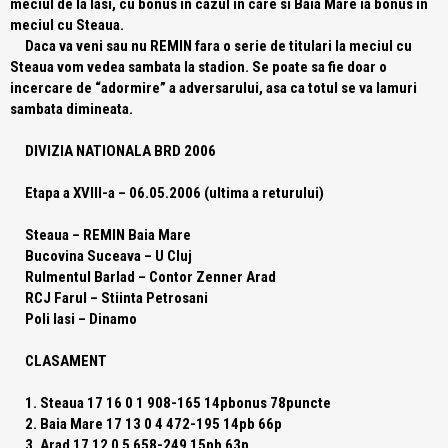
meciul de la Iasi, cu bonus in cazul in care si Baia Mare ia bonus in
meciul cu Steaua.
Daca va veni sau nu REMIN fara o serie de titulari la meciul cu
Steaua vom vedea sambata la stadion. Se poate sa fie doar o
incercare de “adormire” a adversarului, asa ca totul se va lamuri
sambata dimineata.
DIVIZIA NATIONALA BRD 2006
Etapa a XVIII-a – 06.05.2006 (ultima a returului)
Steaua – REMIN Baia Mare
Bucovina Suceava – U Cluj
Rulmentul Barlad – Contor Zenner Arad
RCJ Farul – Stiinta Petrosani
Poli Iasi – Dinamo
CLASAMENT
1. Steaua 17 16 0 1 908-165 14pbonus 78puncte
2. Baia Mare 17 13 0 4 472-195 14pb 66p
3. Arad 17 12 0 5 658-249 15pb 63p