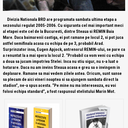
Divizia Nationala BRD are programata sambata ultima etapa a
sezonului regulat 2005-2006. Cu siguranta cel mai important meci
al etapei este cel de la Bucuresti, dintre Steaua si REMIN Baia
Mare. Daca baimarenii castiga, ei pot ramane pe locul 2, si pot juca
astfel semifinala acasa cu echipa de pe 3, probabil Arad.
Surprinzator insa, Eugen Apjock, antrenorul REMIN-ului, se pare ca
a renuntat la a mai spera la locul 2. “Probabil ca vom veni cu echipa
a doua sa jucam impotriva Stelei. Inca nu stiu sigur, nu s-a luat o
hotarare. Daca nu am invins Steaua acasa e greu sa o invingem in
deplasare. Ramane sa mai vedem zilele astea. Oricum, sunt sanse
sa plecam de aici vineri noaptea si sa ajungem sambata direct la
stadion”, ne-a spus acesta. “Pe mine nu ma intereseaza, eu voi
folosi echipa standard”, a fost raspunsul stelistului Marin Mot.