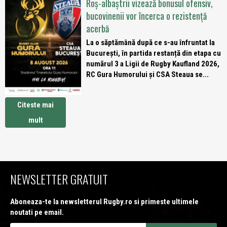
Roș-albaștrii vizează bonusul ofensiv,
bucovinenii vor încerca o rezistență
acerbă
La o săptămână după ce s-au înfruntat la
București, în partida restanță din etapa cu
numărul 3 a Ligii de Rugby Kaufland 2026,
RC Gura Humorului și CSA Steaua se...
Citeste mai
mult
NEWSLETTER GRATUIT
Aboneaza-te la newsletterul Rugby.ro si primeste ultimele
noutati pe email.