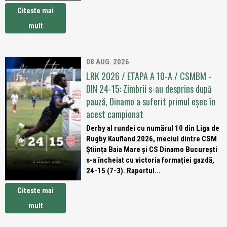
Citeste mai
mult
08 AUG. 2026
LRK 2026 / ETAPA A 10-A / CSMBM -
DIN 24-15: Zimbrii s-au desprins după
pauză, Dinamo a suferit primul eșec în
acest campionat
Derby al rundei cu numărul 10 din Liga de
Rugby Kaufland 2026, meciul dintre CSM
Știința Baia Mare și CS Dinamo București
s-a încheiat cu victoria formației gazdă,
24-15 (7-3). Raportul...
Citeste mai
mult