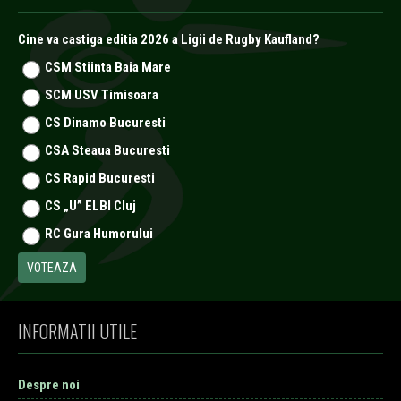
Cine va castiga editia 2026 a Ligii de Rugby Kaufland?
CSM Stiinta Baia Mare
SCM USV Timisoara
CS Dinamo Bucuresti
CSA Steaua Bucuresti
CS Rapid Bucuresti
CS „U” ELBI Cluj
RC Gura Humorului
INFORMATII UTILE
Despre noi