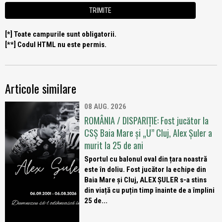
[*] Toate campurile sunt obligatorii.
[**] Codul HTML nu este permis.
Articole similare
08 AUG. 2026
ROMÂNIA / DISPARIȚIE: Fost jucător la
CSȘ Baia Mare și „U” Cluj, Alex Șuler a
murit la 25 de ani
Sportul cu balonul oval din țara noastră
este în doliu. Fost jucător la echipe din
Baia Mare și Cluj, ALEX ȘULER s-a stins
din viață cu puțin timp înainte de a împlini
25 de...