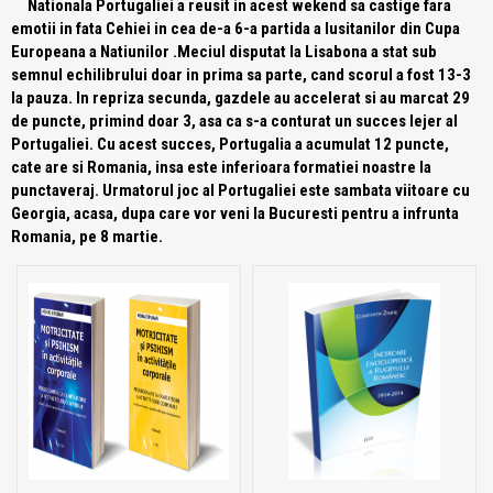
Nationala Portugaliei a reusit in acest wekend sa castige fara
emotii in fata Cehiei in cea de-a 6-a partida a lusitanilor din Cupa
Europeana a Natiunilor .Meciul disputat la Lisabona a stat sub
semnul echilibrului doar in prima sa parte, cand scorul a fost 13-3
la pauza. In repriza secunda, gazdele au accelerat si au marcat 29
de puncte, primind doar 3, asa ca s-a conturat un succes lejer al
Portugaliei. Cu acest succes, Portugalia a acumulat 12 puncte,
cate are si Romania, insa este inferioara formatiei noastre la
punctaveraj. Urmatorul joc al Portugaliei este sambata viitoare cu
Georgia, acasa, dupa care vor veni la Bucuresti pentru a infrunta
Romania, pe 8 martie.