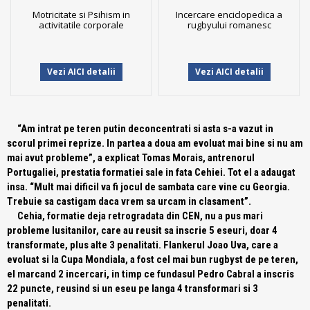
Motricitate si Psihism in
Incercare enciclopedica a
activitatile corporale
rugbyului romanesc
Vezi AICI detalii
Vezi AICI detalii
“Am intrat pe teren putin deconcentrati si asta s-a vazut in
scorul primei reprize. In partea a doua am evoluat mai bine si nu am
mai avut probleme”
, a explicat Tomas Morais, antrenorul
Portugaliei, prestatia formatiei sale in fata Cehiei. Tot el a adaugat
insa.
“Mult mai dificil va fi jocul de sambata care vine cu Georgia.
Trebuie sa castigam daca vrem sa urcam in clasament”
.
Cehia, formatie deja retrogradata din CEN, nu a pus mari
probleme lusitanilor, care au reusit sa inscrie 5 eseuri, doar 4
transformate, plus alte 3 penalitati. Flankerul Joao Uva, care a
evoluat si la Cupa Mondiala, a fost cel mai bun rugbyst de pe teren,
el marcand 2 incercari, in timp ce fundasul Pedro Cabral a inscris
22 puncte, reusind si un eseu pe langa 4 transformari si 3
penalitati.