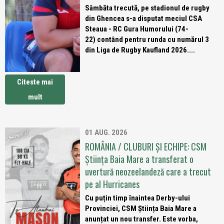
Sâmbăta trecută, pe stadionul de rugby
din Ghencea s-a disputat meciul CSA
Steaua - RC Gura Humorului (74-
22) contând pentru runda cu numărul 3
din Liga de Rugby Kaufland 2026....
Citeste mai
mult
01 AUG. 2026
ROMÂNIA / CLUBURI ȘI ECHIPE: CSM
Știința Baia Mare a transferat o
uvertură neozeelandeză care a trecut
pe al Hurricanes
Cu puțin timp înaintea Derby-ului
Provinciei, CSM Știința Baia Mare a
anunțat un nou transfer. Este vorba,