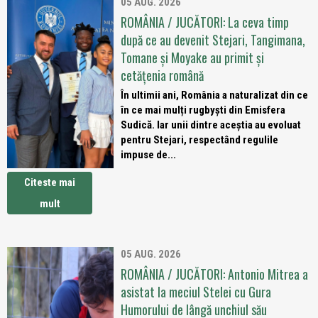
05 AUG. 2026
ROMÂNIA / JUCĂTORI: La ceva timp
după ce au devenit Stejari, Tangimana,
Tomane și Moyake au primit și
cetățenia română
În ultimii ani, România a naturalizat din ce
în ce mai mulți rugbyști din Emisfera
Sudică. Iar unii dintre aceștia au evoluat
pentru Stejari, respectând regulile
impuse de...
Citeste mai
mult
05 AUG. 2026
ROMÂNIA / JUCĂTORI: Antonio Mitrea a
asistat la meciul Stelei cu Gura
Humorului de lângă unchiul său