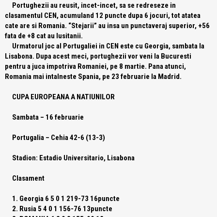
Portughezii au reusit, incet-incet, sa se redreseze in
clasamentul CEN, acumuland 12 puncte dupa 6 jocuri, tot atatea
cate are si Romania. “Stejarii” au insa un punctaveraj superior, +56
fata de +8 cat au lusitanii.
Urmatorul joc al Portugaliei in CEN este cu Georgia, sambata la
Lisabona. Dupa acest meci, portughezii vor veni la Bucuresti
pentru a juca impotriva Romaniei, pe 8 martie. Pana atunci,
Romania mai intalneste Spania, pe 23 februarie la Madrid.
CUPA EUROPEANA A NATIUNILOR
Sambata – 16 februarie
Portugalia
– Cehia 42-6 (13-3)
Stadion: Estadio Universitario, Lisabona
Clasament
1. Georgia 6 5 0 1 219-73 16puncte
2. Rusia 5 4 0 1 156-76 13puncte