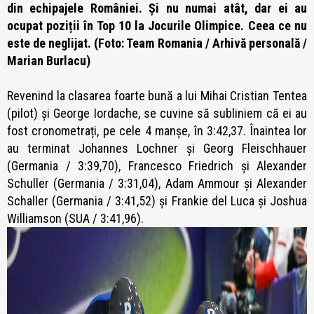
din echipajele României. Și nu numai atât, dar ei au
ocupat poziții în Top 10 la Jocurile Olimpice. Ceea ce nu
este de neglijat. (Foto: Team Romania / Arhivă personală /
Marian Burlacu)
Revenind la clasarea foarte bună a lui Mihai Cristian Tentea
(pilot) și George Iordache, se cuvine să subliniem că ei au
fost cronometrați, pe cele 4 manșe, în 3:42,37. Înaintea lor
au terminat Johannes Lochner și Georg Fleischhauer
(Germania / 3:39,70), Francesco Friedrich și Alexander
Schuller (Germania / 3:31,04), Adam Ammour și Alexander
Schaller (Germania / 3:41,52) și Frankie del Luca și Joshua
Williamson (SUA / 3:41,96).