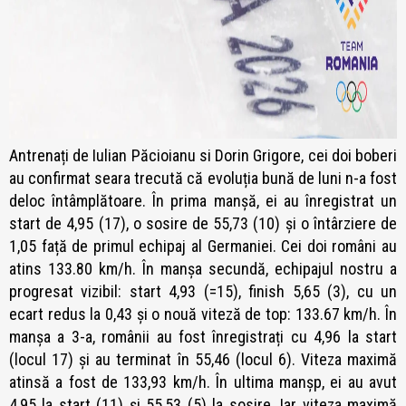
Antrenați de Iulian Păcioianu si Dorin Grigore, cei doi boberi
au confirmat seara trecută că evoluția bună de luni n-a fost
deloc întâmplătoare. În prima manșă, ei au înregistrat un
start de 4,95 (17), o sosire de 55,73 (10) și o întârziere de
1,05 față de primul echipaj al Germaniei. Cei doi români au
atins 133.80 km/h. În manșa secundă, echipajul nostru a
progresat vizibil: start 4,93 (=15), finish 5,65 (3), cu un
ecart redus la 0,43 și o nouă viteză de top: 133.67 km/h. În
manșa a 3-a, românii au fost înregistrați cu 4,96 la start
(locul 17) și au terminat în 55,46 (locul 6). Viteza maximă
atinsă a fost de 133,93 km/h. În ultima manșp, ei au avut
4,95 la start (11) și 55,53 (5) la sosire. Iar viteza maximă