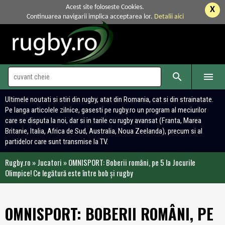
Acest site foloseste Cookies.
X
Continuarea navigarii implica acceptarea lor.
Detalii aici


Ultimele noutati si stiri din rugby, atat din Romania, cat si din strainatate.
Pe langa articolele zilnice, gasesti pe rugby.ro un program al meciurilor
care se disputa la noi, dar si in tarile cu rugby avansat (Franta, Marea
Britanie, Italia, Africa de Sud, Australia, Noua Zeelanda), precum si al
partidelor care sunt transmise la TV.
Rugby.ro
»
Jucatori
»
OMNISPORT: Boberii români, pe 5 la Jocurile
Olimpice! Ce legătură este între bob și rugby
OMNISPORT: BOBERII ROMÂNI, PE