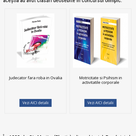
aceștia au avut clasări deosebite în concursul olimpic.
Judecator fara roba in Ovalia
Motricitate si Psihism in
activitatile corporale
Vezi AICI detalii
Vezi AICI detalii