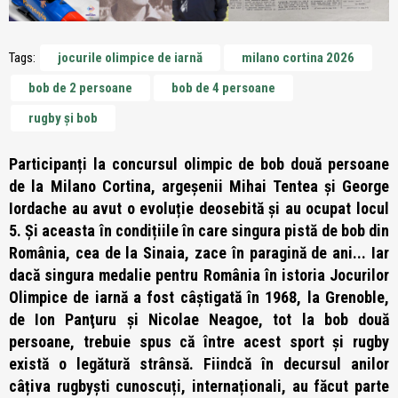
Tags:
jocurile olimpice de iarnă
milano cortina 2026
bob de 2 persoane
bob de 4 persoane
rugby și bob
Participanți la concursul olimpic de bob două persoane
de la Milano Cortina, argeșenii Mihai Tentea şi George
Iordache au avut o evoluție deosebită și au ocupat locul
5. Și aceasta în condițiile în care singura pistă de bob din
România, cea de la Sinaia, zace în paragină de ani... Iar
dacă singura medalie pentru România în istoria Jocurilor
Olimpice de iarnă a fost câștigată în 1968, la Grenoble,
de Ion Panţuru şi Nicolae Neagoe, tot la bob două
persoane, trebuie spus că între acest sport și rugby
există o legătură strânsă. Fiindcă în decursul anilor
câțiva rugbyști cunoscuți, internaționali, au făcut parte