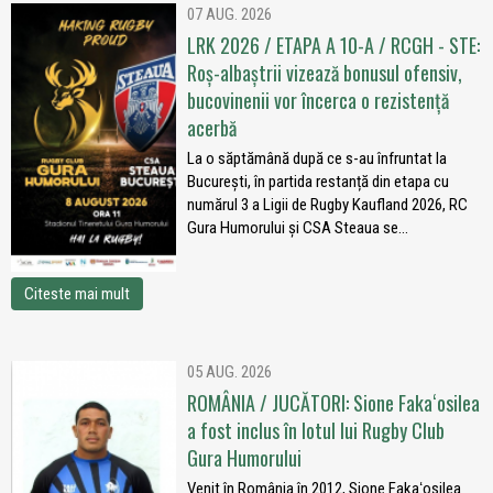
07 AUG. 2026
LRK 2026 / ETAPA A 10-A / RCGH - STE:
Roș-albaștrii vizează bonusul ofensiv,
bucovinenii vor încerca o rezistență
acerbă
La o săptămână după ce s-au înfruntat la
București, în partida restanță din etapa cu
numărul 3 a Ligii de Rugby Kaufland 2026, RC
Gura Humorului și CSA Steaua se...
Citeste mai mult
05 AUG. 2026
ROMÂNIA / JUCĂTORI: Sione Fakaʻosilea
a fost inclus în lotul lui Rugby Club
Gura Humorului
Venit în România în 2012, Sione Fakaʻosilea