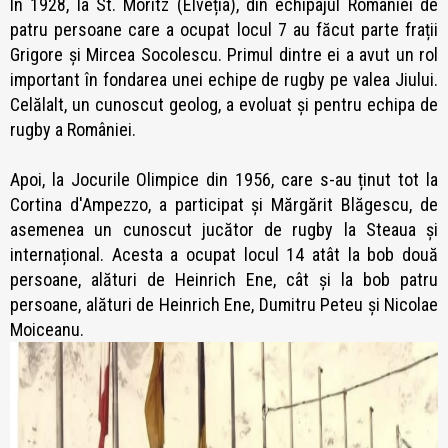
În 1928, la St. Moritz (Elveția), din echipajul României de
patru persoane care a ocupat locul 7 au făcut parte frații
Grigore și Mircea Socolescu. Primul dintre ei a avut un rol
important în fondarea unei echipe de rugby pe valea Jiului.
Celălalt, un cunoscut geolog, a evoluat și pentru echipa de
rugby a României.
Apoi, la Jocurile Olimpice din 1956, care s-au ținut tot la
Cortina d'Ampezzo, a participat și Mărgărit Blăgescu, de
asemenea un cunoscut jucător de rugby la Steaua și
internațional. Acesta a ocupat locul 14 atât la bob două
persoane, alături de Heinrich Ene, cât și la bob patru
persoane, alături de Heinrich Ene, Dumitru Peteu și Nicolae
Moiceanu.