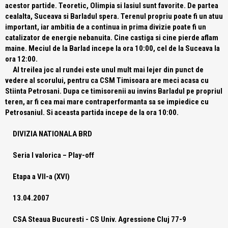
acestor partide. Teoretic, Olimpia si Iasiul sunt favorite. De partea
cealalta, Suceava si Barladul spera. Terenul propriu poate fi un atuu
important, iar ambitia de a continua in prima divizie poate fi un
catalizator de energie nebanuita. Cine castiga si cine pierde aflam
maine. Meciul de la Barlad incepe la ora 10:00, cel de la Suceava la
ora 12:00.
Al treilea joc al rundei este unul mult mai lejer din punct de
vedere al scorului, pentru ca CSM Timisoara are meci acasa cu
Stiinta Petrosani. Dupa ce timisorenii au invins Barladul pe propriul
teren, ar fi cea mai mare contraperformanta sa se impiedice cu
Petrosaniul. Si aceasta partida incepe de la ora 10:00.
DIVIZIA NATIONALA BRD
Seria I valorica – Play-off
Etapa a VII-a (XVI)
13.04.2007
CSA Steaua Bucuresti
- CS Univ. Agressione Cluj 77-9