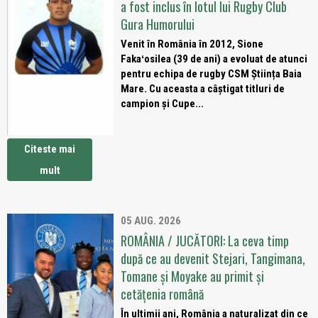
a fost inclus în lotul lui Rugby Club
Gura Humorului
Venit în România în 2012, Sione
Fakaʻosilea (39 de ani) a evoluat de atunci
pentru echipa de rugby CSM Știința Baia
Mare. Cu aceasta a câștigat titluri de
campion și Cupe...
Citeste mai
mult
05 AUG. 2026
ROMÂNIA / JUCĂTORI: La ceva timp
după ce au devenit Stejari, Tangimana,
Tomane și Moyake au primit și
cetățenia română
În ultimii ani, România a naturalizat din ce