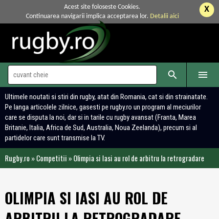
Acest site foloseste Cookies.
X
Continuarea navigarii implica acceptarea lor.
Detalii aici


Ultimele noutati si stiri din rugby, atat din Romania, cat si din strainatate.
Pe langa articolele zilnice, gasesti pe rugby.ro un program al meciurilor
care se disputa la noi, dar si in tarile cu rugby avansat (Franta, Marea
Britanie, Italia, Africa de Sud, Australia, Noua Zeelanda), precum si al
partidelor care sunt transmise la TV.
Rugby.ro
»
Competitii
»
Olimpia si Iasi au rol de arbitru la retrogradare
OLIMPIA SI IASI AU ROL DE
ARBITRU LA RETROGRADARE