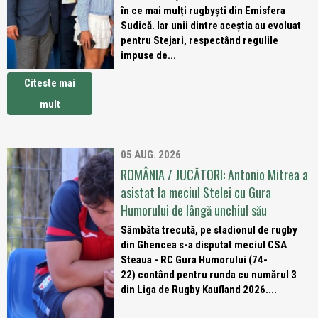
în ce mai mulți rugbyști din Emisfera
Sudică. Iar unii dintre aceștia au evoluat
pentru Stejari, respectând regulile
impuse de...
Citeste mai
mult
05 AUG. 2026
ROMÂNIA / JUCĂTORI: Antonio Mitrea a
asistat la meciul Stelei cu Gura
Humorului de lângă unchiul său
Sâmbăta trecută, pe stadionul de rugby
din Ghencea s-a disputat meciul CSA
Steaua - RC Gura Humorului (74-
22) contând pentru runda cu numărul 3
din Liga de Rugby Kaufland 2026....