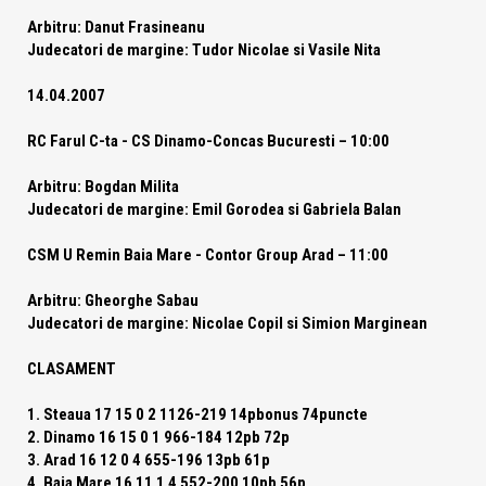
Arbitru:
Danut Frasineanu
Judecatori de margine:
Tudor Nicolae si Vasile Nita
14.04.2007
RC Farul C-ta - CS Dinamo-Concas Bucuresti – 10:00
Arbitru:
Bogdan Milita
Judecatori de margine:
Emil Gorodea si Gabriela Balan
CSM U Remin Baia Mare - Contor Group Arad – 11:00
Arbitru:
Gheorghe Sabau
Judecatori de margine:
Nicolae Copil si Simion Marginean
CLASAMENT
1. Steaua 17 15 0 2 1126-219 14pbonus 74puncte
2. Dinamo 16 15 0 1 966-184 12pb 72p
3. Arad 16 12 0 4 655-196 13pb 61p
4. Baia Mare 16 11 1 4 552-200 10pb 56p