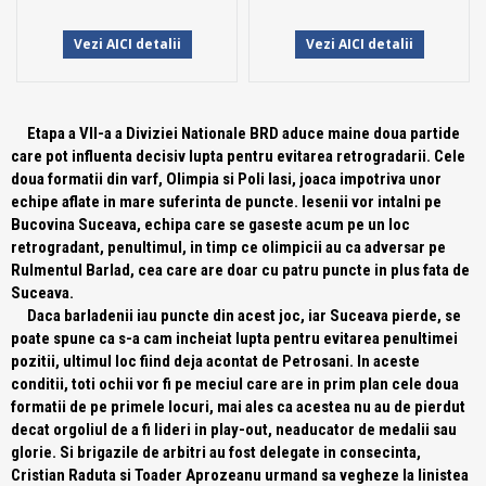
Vezi AICI detalii
Vezi AICI detalii
Etapa a VII-a a Diviziei Nationale BRD aduce maine doua partide
care pot influenta decisiv lupta pentru evitarea retrogradarii. Cele
doua formatii din varf, Olimpia si Poli Iasi, joaca impotriva unor
echipe aflate in mare suferinta de puncte. Iesenii vor intalni pe
Bucovina Suceava, echipa care se gaseste acum pe un loc
retrogradant, penultimul, in timp ce olimpicii au ca adversar pe
Rulmentul Barlad, cea care are doar cu patru puncte in plus fata de
Suceava.
Daca barladenii iau puncte din acest joc, iar Suceava pierde, se
poate spune ca s-a cam incheiat lupta pentru evitarea penultimei
pozitii, ultimul loc fiind deja acontat de Petrosani. In aceste
conditii, toti ochii vor fi pe meciul care are in prim plan cele doua
formatii de pe primele locuri, mai ales ca acestea nu au de pierdut
decat orgoliul de a fi lideri in play-out, neaducator de medalii sau
glorie. Si brigazile de arbitri au fost delegate in consecinta,
Cristian Raduta si Toader Aprozeanu urmand sa vegheze la linistea