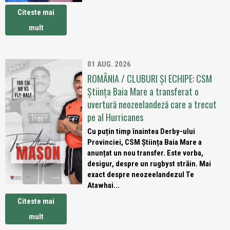
Citeste mai
mult
01 AUG. 2026
ROMÂNIA / CLUBURI ȘI ECHIPE: CSM
Știința Baia Mare a transferat o
uvertură neozeelandeză care a trecut
pe al Hurricanes
Cu puțin timp înaintea Derby-ului
Provinciei, CSM Știința Baia Mare a
anunțat un nou transfer. Este vorba,
desigur, despre un rugbyst străin. Mai
exact despre neozeelandezul Te
Atawhai...
Citeste mai
mult