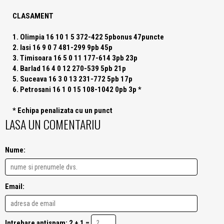
CLASAMENT
1. Olimpia 16 10 1 5 372-422 5pbonus 47puncte
2. Iasi 16 9 0 7 481-299 9pb 45p
3. Timisoara 16 5 0 11 177-614 3pb 23p
4. Barlad 16 4 0 12 270-539 5pb 21p
5. Suceava 16 3 0 13 231-772 5pb 17p
6. Petrosani 16 1 0 15 108-1042 0pb 3p *
* Echipa penalizata cu un punct
LASA UN COMENTARIU
Nume:
Email:
Intrebare antispam: 2 + 1 =