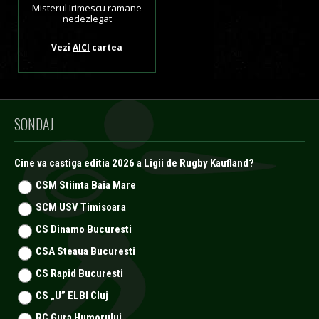
Misterul Irimescu ramane
nedezlegat
Vezi
AICI
cartea
SONDAJ
Cine va castiga editia 2026 a Ligii de Rugby Kaufland?
CSM Stiinta Baia Mare
SCM USV Timisoara
CS Dinamo Bucuresti
CSA Steaua Bucuresti
CS Rapid Bucuresti
CS „U” ELBI Cluj
RC Gura Humorului