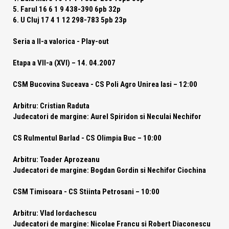
5. Farul 16 6 1 9 438-390 6pb 32p
6. U Cluj 17 4 1 12 298-783 5pb 23p
Seria a II-a valorica - Play-out
Etapa a VII-a (XVI) – 14. 04.2007
CSM Bucovina Suceava - CS Poli Agro Unirea Iasi – 12:00
Arbitru:
Cristian Raduta
Judecatori de margine:
Aurel Spiridon si Neculai Nechifor
CS Rulmentul Barlad - CS Olimpia Buc – 10:00
Arbitru:
Toader Aprozeanu
Judecatori de margine:
Bogdan Gordin si Nechifor Ciochina
CSM Timisoara - CS Stiinta Petrosani – 10:00
Arbitru:
Vlad Iordachescu
Judecatori de margine:
Nicolae Francu si Robert Diaconescu