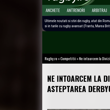
ANCHETE
ANTRENORI
ARBITRAJ
Ultimele noutati si stiri din rugby, atat din Rom
si in tarile cu rugby avansat (Franta, Marea Bri
Rugby.ro
»
Competitii
»
Ne intoarcem la Diviz
NE INTOARCEM LA DI
ASTEPTAREA DERBYU