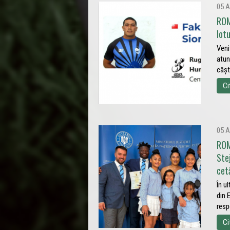
05 A
ROM
lot
Veni
atun
câșt
Ci
05 A
ROM
Ste
cet
În u
din 
resp
Ci