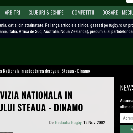
ARBITRI
CLUBURI & ECHIPE
COMPETITII
DOSARE - MECI
ania, cat si din strainatate. Pe langa articolele zilnice, gasesti pe rugby.ro un p
tanie, Italia, Africa de Sud, Australia, Noua Zeelanda), precum si al partidelor c
ia Nationala in asteptarea derbyului Steaua - Dinamo
NEWS
VIZIA NATIONALA IN
Aboneaz
LUI STEAUA - DINAMO
ultimel
De
Redactia Rugby
, 12 Nov. 2002