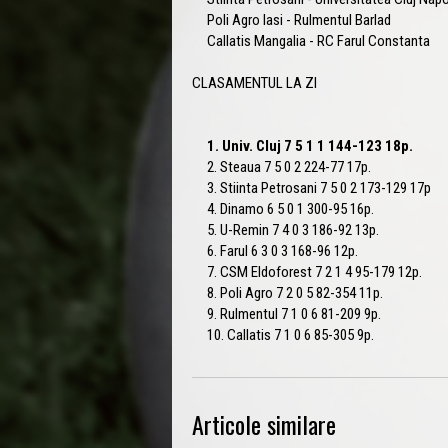
Poli Agro Iasi - Rulmentul Barlad
Callatis Mangalia - RC Farul Constanta
CLASAMENTUL LA ZI
1. Univ. Cluj 7 5 1 1 144-123 18p.
2. Steaua 7 5 0 2 224-77 17p.
3. Stiinta Petrosani 7 5 0 2 173-129 17p
4. Dinamo 6 5 0 1 300-95 16p.
5. U-Remin 7 4 0 3 186-92 13p.
6. Farul 6 3 0 3 168-96 12p.
7. CSM Eldoforest 7 2 1 4 95-179 12p.
8. Poli Agro 7 2 0 5 82-354 11p.
9. Rulmentul 7 1 0 6 81-209 9p.
10. Callatis 7 1 0 6 85-305 9p.
Articole similare