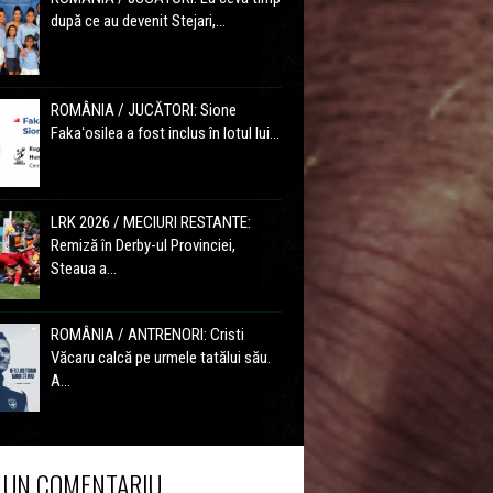
după ce au devenit Stejari,...
ROMÂNIA / JUCĂTORI: Sione
Fakaʻosilea a fost inclus în lotul lui...
LRK 2026 / MECIURI RESTANTE:
Remiză în Derby-ul Provinciei,
Steaua a...
ROMÂNIA / ANTRENORI: Cristi
Văcaru calcă pe urmele tatălui său.
A...
 UN COMENTARIU