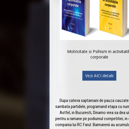
Motricitate si Psihism in activitati
corporale
Vezi AICI detalii
Dupa cateva saptamani de pauza cauzate de tu
sambata partidele, programand etapa cu numa
Astfel, in Bucuresti, Dinamo vrea sa dea uita
pentru a ramane pe podiumul competitiei, in co
compania lui RC Farul. Baimarenii au acumula