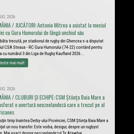
UG. 2026
ÂNIA / JUCĂTORI: Antonio Mitrea a asistat la meciul
lei cu Gura Humorului de lângă unchiul său
ăta trecută, pe stadionul de rugby din Ghencea s-a disputat
ul CSA Steaua - RC Gura Humorului (74-22) contând pentru
a cu numărul 3 din Liga de Rugby Kaufland 2026....
teste mai mult
UG. 2026
ÂNIA / CLUBURI ȘI ECHIPE: CSM Știința Baia Mare a
nsferat o uvertură neozeelandeză care a trecut pe al
ricanes
uțin timp înaintea Derby-ului Provinciei, CSM Știința Baia Mare a
țat un nou transfer. Este vorba, desigur, despre un rugbyst
in. Mai exact despre neozeelandezul Te Atawhai...