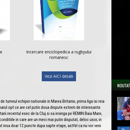
le
Incercare enciclopedica a rugbyului
romanesc
Vezi AICI detalii
NOUTAT
rneul echipei nationale in Marea Britanie, prima liga isi reia
rul opt ce are cel putin doua dispute extrem de interesante.
rii recentul esec de la Cluj si sa invinga pe REMIN Baia Mare,
nditiile in care are un meci mai putin disputat, deloc usor, in
t insa doar 12 puncte dupa sapte etape, astfel ca nu vor veni