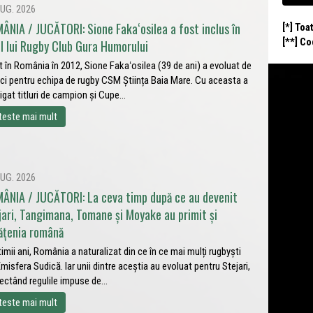
UG. 2026
ÂNIA / JUCĂTORI: Sione Fakaʻosilea a fost inclus în
[*] Toa
[**] C
ul lui Rugby Club Gura Humorului
t în România în 2012, Sione Fakaʻosilea (39 de ani) a evoluat de
ci pentru echipa de rugby CSM Știința Baia Mare. Cu aceasta a
igat titluri de campion și Cupe...
teste mai mult
UG. 2026
ÂNIA / JUCĂTORI: La ceva timp după ce au devenit
jari, Tangimana, Tomane și Moyake au primit și
ățenia română
ltimii ani, România a naturalizat din ce în ce mai mulți rugbyști
Emisfera Sudică. Iar unii dintre aceștia au evoluat pentru Stejari,
ectând regulile impuse de...
teste mai mult