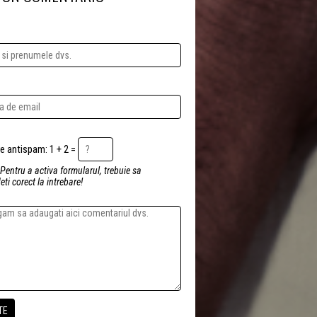
Intrebare antispam: 1 + 2 =
 Pentru a activa formularul, trebuie sa
ti corect la intrebare!