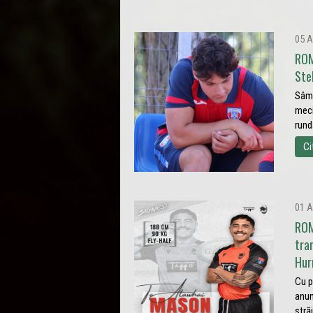
05 A
ROM
Ste
Sâmb
meci
rund
Ci
01 A
ROM
tra
Hur
Cu p
anun
stră