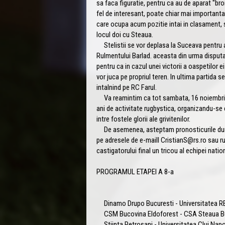
sa faca figuratie, pentru ca au de aparat "bro
fel de interesant, poate chiar mai importanta,
care ocupa acum pozitie intai in clasament, si
locul doi cu Steaua.
Stelistii se vor deplasa la Suceava pentru a j
Rulmentului Barlad. aceasta din urma disputa 
pentru ca in cazul unei victorii a oaspetilor e
vor juca pe propriul teren. In ultima partida 
intalnind pe RC Farul.
Va reamintim ca tot sambata, 16 noiembrie, p
ani de activitate rugbystica, organizandu-se 
intre fostele glorii ale grivitenilor.
De asemenea, asteptam pronosticurile dum
pe adresele de e-maill CristianS@rs.ro sau r
castigatorului final un tricou al echipei natio
PROGRAMUL ETAPEI A 8-a
Dinamo Drupo Bucuresti - Universitatea R
CSM Bucovina Eldoforest - CSA Steaua B
Stiinta Petrosani - Universitatea Cluj Nap