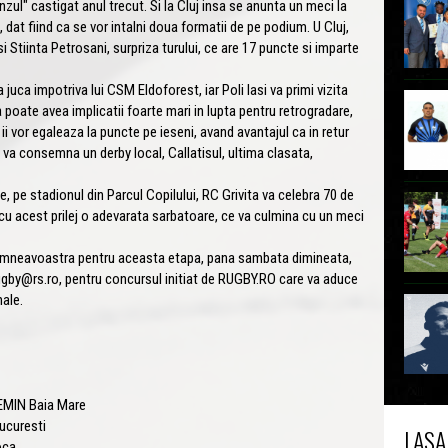
nzul" castigat anul trecut. Si la Cluj insa se anunta un meci la
 dat fiind ca se vor intalni doua formatii de pe podium. U Cluj,
 Stiinta Petrosani, surpriza turului, ce are 17 puncte si imparte
uca impotriva lui CSM Eldoforest, iar Poli Iasi va primi vizita
poate avea implicatii foarte mari in lupta pentru retrogradare,
i ii vor egaleaza la puncte pe ieseni, avand avantajul ca in retur
se va consemna un derby local, Callatisul, ultima clasata,
e stadionul din Parcul Copilului, RC Grivita va celebra 70 de
cu acest prilej o adevarata sarbatoare, ce va culmina cu un meci
neavoastra pentru aceasta etapa, pana sambata dimineata,
ugby@rs.ro, pentru concursul initiat de RUGBY.RO care va aduce
nale.
EMIN Baia Mare
ucuresti
LASA
oca