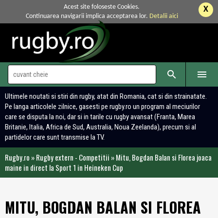
Acest site foloseste Cookies.
X
Continuarea navigarii implica acceptarea lor.
Detalii aici


Ultimele noutati si stiri din rugby, atat din Romania, cat si din strainatate.
Pe langa articolele zilnice, gasesti pe rugby.ro un program al meciurilor
care se disputa la noi, dar si in tarile cu rugby avansat (Franta, Marea
Britanie, Italia, Africa de Sud, Australia, Noua Zeelanda), precum si al
partidelor care sunt transmise la TV.
Rugby.ro
»
Rugby extern - Competitii
»
Mitu, Bogdan Balan si Florea joaca
maine in direct la Sport 1 in Heineken Cup
MITU, BOGDAN BALAN SI FLOREA