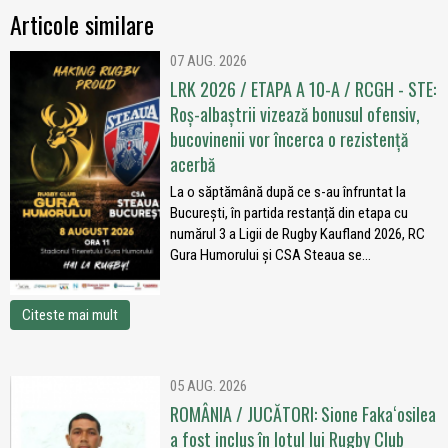
Articole similare
07 AUG. 2026
LRK 2026 / ETAPA A 10-A / RCGH - STE:
Roș-albaștrii vizează bonusul ofensiv,
bucovinenii vor încerca o rezistență
acerbă
La o săptămână după ce s-au înfruntat la
București, în partida restanță din etapa cu
numărul 3 a Ligii de Rugby Kaufland 2026, RC
Gura Humorului și CSA Steaua se...
Citeste mai mult
05 AUG. 2026
ROMÂNIA / JUCĂTORI: Sione Fakaʻosilea
a fost inclus în lotul lui Rugby Club