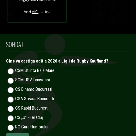
Vezi
AICI
cartea
SONDAJ
Cine va castiga editia 2026 a Ligii de Rugby Kaufland?
CSM Stiinta Baia Mare
SCM USV Timisoara
CS Dinamo Bucuresti
CSA Steaua Bucuresti
CS Rapid Bucuresti
CS „U” ELBI Cluj
RC Gura Humorului