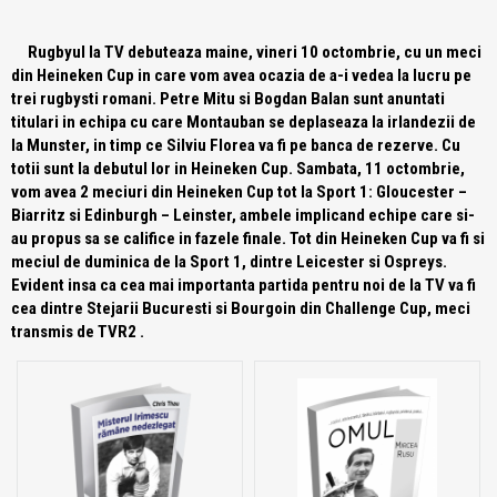
Rugbyul la TV debuteaza maine, vineri 10 octombrie, cu un meci
din Heineken Cup in care vom avea ocazia de a-i vedea la lucru pe
trei rugbysti romani. Petre Mitu si Bogdan Balan sunt anuntati
titulari in echipa cu care Montauban se deplaseaza la irlandezii de
la Munster, in timp ce Silviu Florea va fi pe banca de rezerve. Cu
totii sunt la debutul lor in Heineken Cup. Sambata, 11 octombrie,
vom avea 2 meciuri din Heineken Cup tot la Sport 1: Gloucester –
Biarritz si Edinburgh – Leinster, ambele implicand echipe care si-
au propus sa se califice in fazele finale. Tot din Heineken Cup va fi si
meciul de duminica de la Sport 1, dintre Leicester si Ospreys.
Evident insa ca cea mai importanta partida pentru noi de la TV va fi
cea dintre Stejarii Bucuresti si Bourgoin din Challenge Cup, meci
transmis de TVR2 .