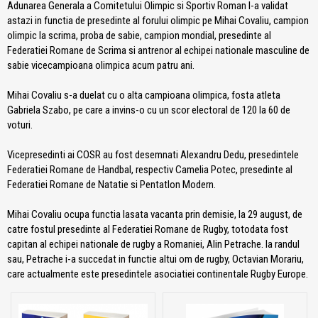
Adunarea Generala a Comitetului Olimpic si Sportiv Roman l-a validat
astazi in functia de presedinte al forului olimpic pe Mihai Covaliu, campion
olimpic la scrima, proba de sabie, campion mondial, presedinte al
Federatiei Romane de Scrima si antrenor al echipei nationale masculine de
sabie vicecampioana olimpica acum patru ani.
Mihai Covaliu s-a duelat cu o alta campioana olimpica, fosta atleta
Gabriela Szabo, pe care a invins-o cu un scor electoral de 120 la 60 de
voturi.
Vicepresedinti ai COSR au fost desemnati Alexandru Dedu, presedintele
Federatiei Romane de Handbal, respectiv Camelia Potec, presedinte al
Federatiei Romane de Natatie si Pentatlon Modern.
Mihai Covaliu ocupa functia lasata vacanta prin demisie, la 29 august, de
catre fostul presedinte al Federatiei Romane de Rugby, totodata fost
capitan al echipei nationale de rugby a Romaniei, Alin Petrache. la randul
sau, Petrache i-a succedat in functie altui om de rugby, Octavian Morariu,
care actualmente este presedintele asociatiei continentale Rugby Europe.