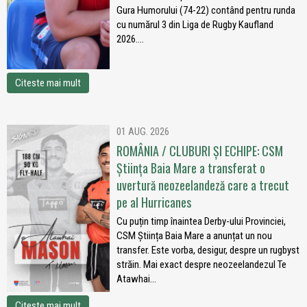
Gura Humorului (74-22) contând pentru runda
cu numărul 3 din Liga de Rugby Kaufland
2026....
Citeste mai mult
01 AUG. 2026
ROMÂNIA / CLUBURI ȘI ECHIPE: CSM
Știința Baia Mare a transferat o
uvertură neozeelandeză care a trecut
pe al Hurricanes
Cu puțin timp înaintea Derby-ului Provinciei,
CSM Știința Baia Mare a anunțat un nou
transfer. Este vorba, desigur, despre un rugbyst
străin. Mai exact despre neozeelandezul Te
Atawhai...
Citeste mai mult