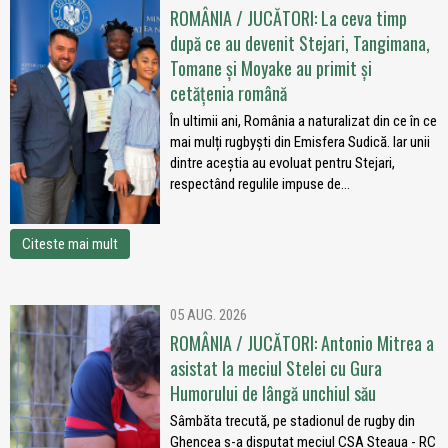
ROMÂNIA / JUCĂTORI: La ceva timp
după ce au devenit Stejari, Tangimana,
Tomane și Moyake au primit și
cetățenia română
În ultimii ani, România a naturalizat din ce în ce
mai mulți rugbyști din Emisfera Sudică. Iar unii
dintre aceștia au evoluat pentru Stejari,
respectând regulile impuse de...
Citeste mai mult
05 AUG. 2026
ROMÂNIA / JUCĂTORI: Antonio Mitrea a
asistat la meciul Stelei cu Gura
Humorului de lângă unchiul său
Sâmbăta trecută, pe stadionul de rugby din
Ghencea s-a disputat meciul CSA Steaua - RC