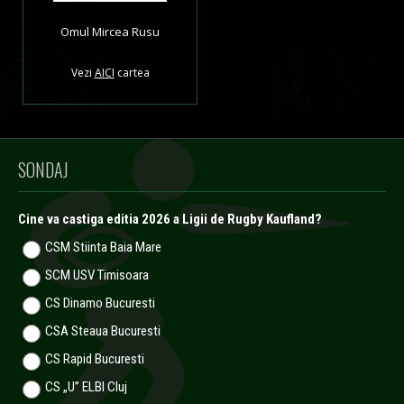
Omul Mircea Rusu
Vezi
AICI
cartea
SONDAJ
Cine va castiga editia 2026 a Ligii de Rugby Kaufland?
CSM Stiinta Baia Mare
SCM USV Timisoara
CS Dinamo Bucuresti
CSA Steaua Bucuresti
CS Rapid Bucuresti
CS „U” ELBI Cluj