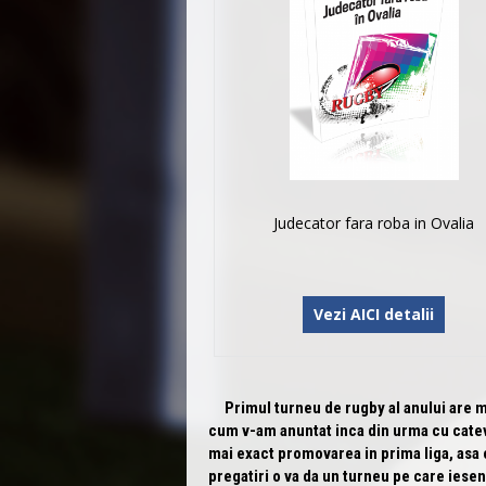
Judecator fara roba in Ovalia
Vezi AICI detalii
Primul turneu de rugby al anului are mari
cum v-am anuntat inca din urma cu cateva 
mai exact promovarea in prima liga, asa c
pregatiri o va da un turneu pe care ieseni