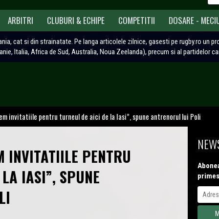
ARBITRI
CLUBURI & ECHIPE
COMPETITII
DOSARE - MECI
ania, cat si din strainatate. Pe langa articolele zilnice, gasesti pe rugby.ro un p
tanie, Italia, Africa de Sud, Australia, Noua Zeelanda), precum si al partidelor c
m invitatiile pentru turneul de aici de la Iasi”, spune antrenorul lui Poli
NEWS
 INVITATIILE PENTRU
Abonea
 LA IASI”, SPUNE
primes
LI