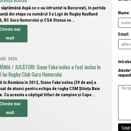
 săptămână după ce s-au înfruntat la București, în partida
Nume:
anță din etapa cu numărul 3 a Ligii de Rugby Kaufland
6, RC Gura Humorului și CSA Steaua se...
Citeste mai
Email:
mult
AUG. 2026
ÂNIA / JUCĂTORI: Sione Fakaʻosilea a fost inclus în
Atentie!
ul lui Rugby Club Gura Humorului
raspunde
t în România în 2012, Sione Fakaʻosilea (39 de ani) a
uat de atunci pentru echipa de rugby CSM Știința Baia
. Cu aceasta a câștigat titluri de campion și Cupe...
Citeste mai
mult