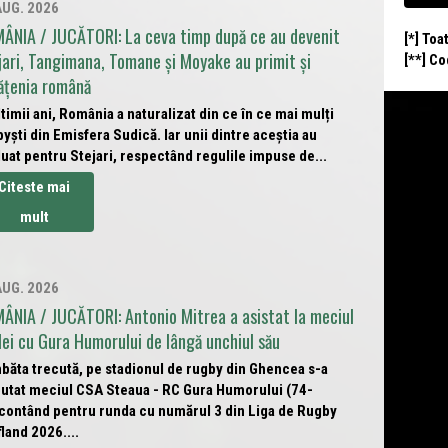
AUG. 2026
ÂNIA / JUCĂTORI: La ceva timp după ce au devenit
[*] Toa
jari, Tangimana, Tomane și Moyake au primit și
[**] C
ățenia română
ltimii ani, România a naturalizat din ce în ce mai mulți
yști din Emisfera Sudică. Iar unii dintre aceștia au
uat pentru Stejari, respectând regulile impuse de...
Citeste mai
mult
AUG. 2026
ÂNIA / JUCĂTORI: Antonio Mitrea a asistat la meciul
lei cu Gura Humorului de lângă unchiul său
băta trecută, pe stadionul de rugby din Ghencea s-a
putat meciul CSA Steaua - RC Gura Humorului (74-
 contând pentru runda cu numărul 3 din Liga de Rugby
land 2026....