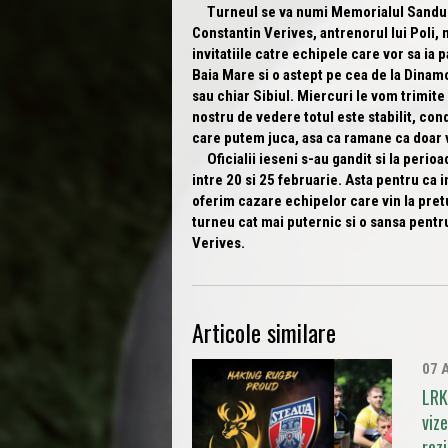
Turneul se va numi Memorialul Sandu Gor
Constantin Verives, antrenorul lui Poli, 
invitatiile catre echipele care vor sa ia 
Baia Mare si o astept pe cea de la Dinamo
sau chiar Sibiul. Miercuri le vom trimite 
nostru de vedere totul este stabilit, con
care putem juca, asa ca ramane ca doar 
Oficialii ieseni s-au gandit si la perioa
intre 20 si 25 februarie. Asta pentru ca 
oferim cazare echipelor care vin la pret
turneu cat mai puternic si o sansa pentru
Verives.
Articole similare
07 
LRK
viz
rez