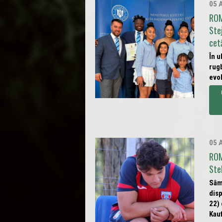
05 
ROM
Ste
cet
În u
rugb
evol
05 
ROM
Ste
Sâm
dis
22)
Kauf