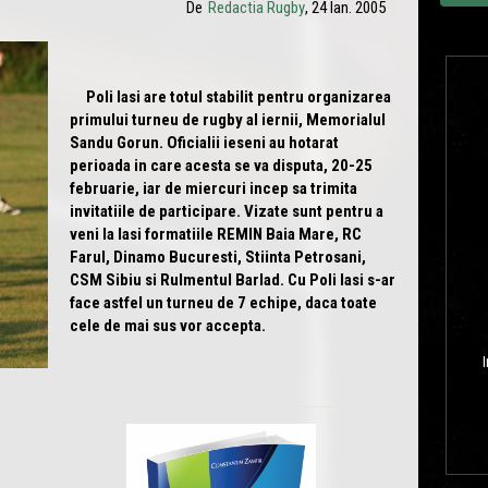
De
Redactia Rugby
, 24 Ian. 2005
Poli Iasi are totul stabilit pentru organizarea
primului turneu de rugby al iernii, Memorialul
Sandu Gorun. Oficialii ieseni au hotarat
perioada in care acesta se va disputa, 20-25
februarie, iar de miercuri incep sa trimita
invitatiile de participare. Vizate sunt pentru a
veni la Iasi formatiile REMIN Baia Mare, RC
Farul, Dinamo Bucuresti, Stiinta Petrosani,
CSM Sibiu si Rulmentul Barlad. Cu Poli Iasi s-ar
face astfel un turneu de 7 echipe, daca toate
cele de mai sus vor accepta.
I