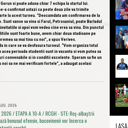
un si poate aduna chiar 7 echipa la startul lui.
ne-a confirmat astazi ca peste doua zile va trimite
parte la acest turneu.
“Deocamdata am confirmarea de la
. Sunt sanse sa vina si Farul, Petrosaniul, poate Barladul
invitatiile si apoi vom vedea cine vrea sa vina. Din punctul
ditiile sunt foarte bune, avem chiar doua stadioane pe
vremea sa mai tina cu noi”
, a spus Verives.
da in care se va desfasura turneul.
“Vom organiza totul
in acea perioada studentii sunt in vacanta si vom putea sa
uri convenabile si in conditii excelente. Speram sa fie un
 noi sa ne mai verificam fortele”
, a adaugat acelasi
AUG. 2026
 2026 / ETAPA A 10-A / RCGH - STE: Roș-albaștrii
ează bonusul ofensiv, bucovinenii vor încerca o
LASA
istență acerbă