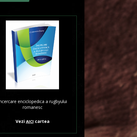
ncercare enciclopedica a rugbyului
romanesc
Vezi
cartea
AICI