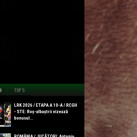
I
TOP 5
LRK 2026 / ETAPA A 10-A / RCGH
- STE: Roș-albaștrii vizează
bonusul...
ROMÂNIA / JUCĂTORI: Antonio