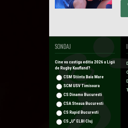
SONDAJ
Cine va castiga editia 2026 a Ligii
de Rugby Kaufland?
CSM Stiinta Baia Mare
SCM USV Timisoara
CS Dinamo Bucuresti
CSA Steaua Bucuresti
CS Rapid Bucuresti
CS „U” ELBI Cluj