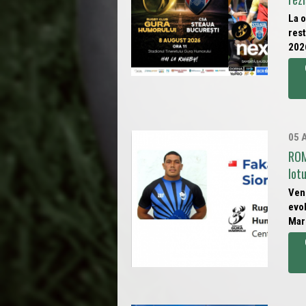
La o
rest
202
05 
ROM
lot
Veni
evol
Mare