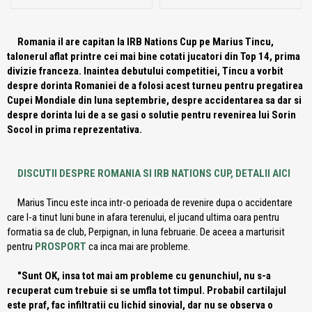
Romania il are capitan la IRB Nations Cup pe Marius Tincu,
talonerul aflat printre cei mai bine cotati jucatori din Top 14, prima
divizie franceza. Inaintea debutului competitiei, Tincu a vorbit
despre dorinta Romaniei de a folosi acest turneu pentru pregatirea
Cupei Mondiale din luna septembrie, despre accidentarea sa dar si
despre dorinta lui de a se gasi o solutie pentru revenirea lui Sorin
Socol in prima reprezentativa.
DISCUTII DESPRE ROMANIA SI IRB NATIONS CUP, DETALII AICI
Marius Tincu este inca intr-o perioada de revenire dupa o accidentare
care l-a tinut luni bune in afara terenului, el jucand ultima oara pentru
formatia sa de club, Perpignan, in luna februarie. De aceea a marturisit
pentru
PROSPORT
ca inca mai are probleme.
"Sunt OK, insa tot mai am probleme cu genunchiul, nu s-a
recuperat cum trebuie si se umfla tot timpul. Probabil cartilajul
este praf, fac infiltratii cu lichid sinovial, dar nu se observa o