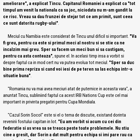
ameliorare", a explicat Tincu. Capitanul Romaniei a explicat ca "tot
timpul am venit la nationala ca sa joc, niciodata nu m-am gandit la
ce risc. Vreau sa dau frunzei de stejar tot ce am primit, sunt ceea
ce sunt datorita rugby-ului"
.
Meciul cu Namibia este considerat de Tincu unul dificil si important.
"Va
fi greu, pentru ca este si primul meci al nostru si se stie ca ne
incalzim mai greu. Sper sa facem un meci bun si sa castigam,
pentru ca asta conteaza"
, spune el. In acelasi timp insa a vorbit si
despre faptul ca in mod cert nu va putea evolua tot meciul.
"Sper sa duc
bine prima repriza si cand voi iesi de pe teren sa las echipa intr-o
situatie buna"
.
"Romania nu va mai avea meciuri atat de puternice in aceasta vara", a
anuntat Tincu, subliniind faptul ca acest IRB Nations Cup este cel mai
important in privinta pregatiri pentru Cupa Mondiala.
"Cazul Sorin Socol" este si el o tema de discutie, existand dorinta
revenirii fostului capitan in lot.
"Eu am vorbit si acum cu cei din
federatie si as vrea sa se treaca peste toate problemele. Nu stiu
cine a gresit, dar Sorin a dat mult pentru echipa si imi pare rau ca