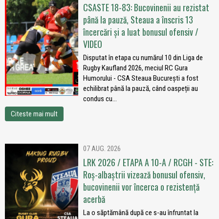
CSASTE 18-83: Bucovinenii au rezistat
până la pauză, Steaua a înscris 13
încercări și a luat bonusul ofensiv /
VIDEO
Disputat în etapa cu numărul 10 din Liga de
Rugby Kaufland 2026, meciul RC Gura
Humorului - CSA Steaua București a fost
echilibrat până la pauză, când oaspeții au
condus cu...
Citeste mai mult
07 AUG. 2026
LRK 2026 / ETAPA A 10-A / RCGH - STE:
Roș-albaștrii vizează bonusul ofensiv,
bucovinenii vor încerca o rezistență
acerbă
La o săptămână după ce s-au înfruntat la