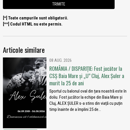
[*] Toate campurile sunt obligatorii.
[**] Codul HTML nu este permis.
Articole similare
08 AUG. 2026
ROMÂNIA / DISPARIȚIE: Fost jucător la
CSȘ Baia Mare și „U” Cluj, Alex Șuler a
murit la 25 de ani
Sportul cu balonul oval din țara noastră este în
doliu. Fost jucător la echipe din Baia Mare și
Cluj, ALEX ȘULER s-a stins din viață cu puțin
timp înainte de a împlini 25 de...