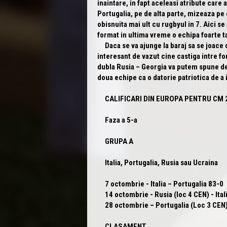
inaintare, in fapt aceleasi atribute care 
Portugalia, pe de alta parte, mizeaza pe 
obisnuita mai ult cu rugbyul in 7. Aici se
format in ultima vreme o echipa foarte t
Daca se va ajunge la baraj sa se joace o 
interesant de vazut cine castiga intre fo
dubla Rusia – Georgia va putem spune de
doua echipe ca o datorie patriotica de a i
CALIFICARI DIN EUROPA PENTRU CM 
Faza a 5-a
GRUPA A
Italia, Portugalia, Rusia sau Ucraina
7 octombrie -
Italia
– Portugalia 83-0
14 octombrie - Rusia (loc 4 CEN) -
Ital
28 octombrie – Portugalia (Loc 3 CEN) 
CLASAMENT