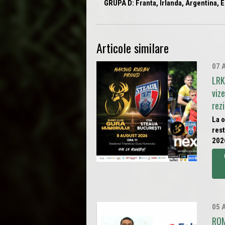
GRUPA D:
Franta, Irlanda, Argentina, E
Articole similare
07 
LRK
viz
rez
La o
rest
202
05 
ROM