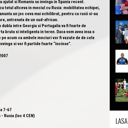
au ajutat si Romania sa invinga in Spania recent.
cu totul altceva in meciul cu Rusia: mobilitatea echipei,
 anunta un joc ceva mai echilibrat, pentru ca rusii si-au
are, antrenata de un sud-african.
dubla intre Georgia si Portugalia va fi foarte de
rta bruta si inteligenta in teren. Daca vom avea insa o
 pe acum ca ambele meciuri vor fi vazute de de cele
nvinge si vor fi partide foarte “incinse”.
2007
ia
7-67
- Rusia (loc 4 CEN)
LASA