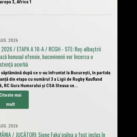
uropa 3, Africa 1
AUG. 2026
 2026 / ETAPA A 10-A / RCGH - STE: Roș-albaștrii
ează bonusul ofensiv, bucovinenii vor încerca o
istență acerbă
 săptămână după ce s-au înfruntat la București, în partida
anță din etapa cu numărul 3 a Ligii de Rugby Kaufland
6, RC Gura Humorului și CSA Steaua se...
Citeste mai
mult
AUG. 2026
ÂNIA / JUCĂTORI: Sione Fakaʻosilea a fost inclus în