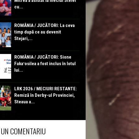
Mitrea a asistat la meciul Stelei
cu...
ROMÂNIA / JUCĂTORI: La ceva
timp după ce au devenit
Stejari,...
ROMÂNIA / JUCĂTORI: Sione
Fakaʻosilea a fost inclus în lotul
lui...
LRK 2026 / MECIURI RESTANTE:
Remiză în Derby-ul Provinciei,
Steaua a...
 UN COMENTARIU