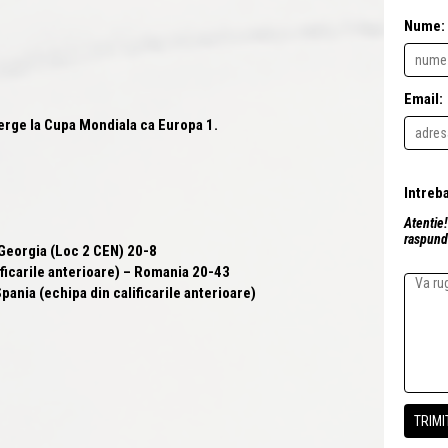
Nume:
Email:
erge la Cupa Mondiala ca
Europa 1
.
Atentie!
raspunde
Georgia (Loc 2 CEN) 20-8
icarile anterioare) –
Romania
20-43
nia (echipa din calificarile anterioare)