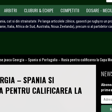
ARBITRI
CLUBURI & ECHIPE
COMPETITII
DOSARE - MECI
ania, cat si din strainatate. Pe langa articolele zilnice, gasesti pe rugby.ro un p
tanie, Italia, Africa de Sud, Australia, Noua Zeelanda), precum si al partidelor c
se joaca Georgia – Spania si Portugalia – Rusia pentru calificarea la Cupa Mo
NEWS
RGIA – SPANIA SI
Abonea
A PENTRU CALIFICAREA LA
primes