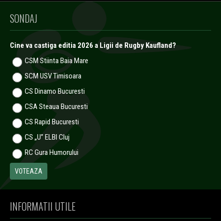
SONDAJ
Cine va castiga editia 2026 a Ligii de Rugby Kaufland?
CSM Stiinta Baia Mare
SCM USV Timisoara
CS Dinamo Bucuresti
CSA Steaua Bucuresti
CS Rapid Bucuresti
CS „U” ELBI Cluj
RC Gura Humorului
INFORMATII UTILE