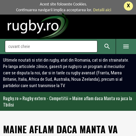
Acest site foloseste Cookies.
X
Continuarea navigarii implica acceptarea lor.
Detalii aici


Ultimele noutati si stiri din rugby, atat din Romania, cat si din strainatate.
Pe langa articolele zilnice, gasesti pe rugby.ro un program al meciurilor
care se disputa la noi, dar si in tarile cu rugby avansat (Franta, Marea
Britanie, Italia, Africa de Sud, Australia, Noua Zeelanda), precum si al
partidelor care sunt transmise la TV.
Rugby.ro
»
Rugby extern - Competitii
»
Maine aflam daca Manta va juca la
Tbilisi
MAINE AFLAM DACA MANTA VA