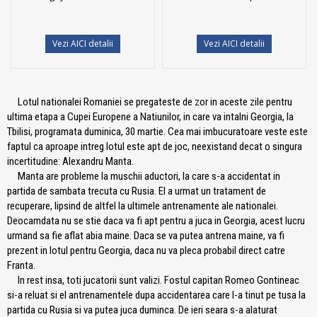
Vezi AICI detalii
Vezi AICI detalii
Lotul nationalei Romaniei se pregateste de zor in aceste zile pentru
ultima etapa a Cupei Europene a Natiunilor, in care va intalni Georgia, la
Tbilisi, programata duminica, 30 martie. Cea mai imbucuratoare veste este
faptul ca aproape intreg lotul este apt de joc, neexistand decat o singura
incertitudine: Alexandru Manta.
Manta are probleme la muschii aductori, la care s-a accidentat in
partida de sambata trecuta cu Rusia. El a urmat un tratament de
recuperare, lipsind de altfel la ultimele antrenamente ale nationalei.
Deocamdata nu se stie daca va fi apt pentru a juca in Georgia, acest lucru
urmand sa fie aflat abia maine. Daca se va putea antrena maine, va fi
prezent in lotul pentru Georgia, daca nu va pleca probabil direct catre
Franta.
In rest insa, toti jucatorii sunt valizi. Fostul capitan Romeo Gontineac
si-a reluat si el antrenamentele dupa accidentarea care l-a tinut pe tusa la
partida cu Rusia si va putea juca duminca. De ieri seara s-a alaturat