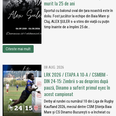
murit la 25 de ani
Sportul cu balonul oval din țara noastră este în
doliu. Fost jucător la echipe din Baia Mare și
Cluj, ALEX ȘULER s-a stins din viață cu puțin
timp înainte de a împlini 25 de...
Citeste mai mult
08 AUG. 2026
LRK 2026 / ETAPA A 10-A / CSMBM -
DIN 24-15: Zimbrii s-au desprins după
pauză, Dinamo a suferit primul eșec în
acest campionat
Derby al rundei cu numărul 10 din Liga de Rugby
Kaufland 2026, meciul dintre CSM Știința Baia
Mare și CS Dinamo București s-a încheiat cu