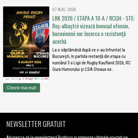
07 AUG. 2026
LRK 2026 / ETAPA A 10-A / RCGH - STE:
Roș-albaștrii vizează bonusul ofensiv,
bucovinenii vor încerca o rezistență
acerbă
La o săptămână după ce s-au înfruntat la
București, în partida restanță din etapa cu
numărul 3 a Ligii de Rugby Kaufland 2026, RC
Gura Humorului și CSA Steaua se...
Citeste mai mult
NEWSLETTER GRATUIT
Aboneaza-te la newsletterul Rugby.ro si primeste ultimele noutati pe