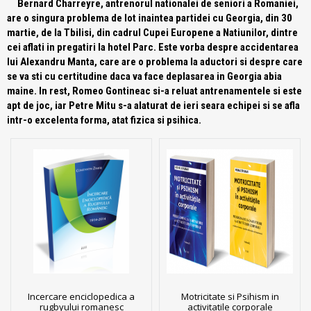
Bernard Charreyre, antrenorul nationalei de seniori a Romaniei,
are o singura problema de lot inaintea partidei cu Georgia, din 30
martie, de la Tbilisi, din cadrul Cupei Europene a Natiunilor, dintre
cei aflati in pregatiri la hotel Parc. Este vorba despre accidentarea
lui Alexandru Manta, care are o problema la aductori si despre care
se va sti cu certitudine daca va face deplasarea in Georgia abia
maine. In rest, Romeo Gontineac si-a reluat antrenamentele si este
apt de joc, iar Petre Mitu s-a alaturat de ieri seara echipei si se afla
intr-o excelenta forma, atat fizica si psihica.
Incercare enciclopedica a
Motricitate si Psihism in
rugbyului romanesc
activitatile corporale