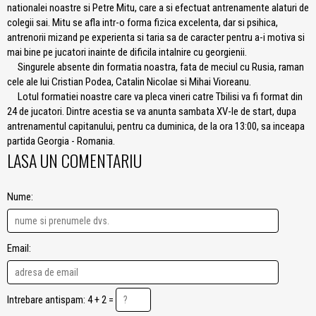
nationalei noastre si Petre Mitu, care a si efectuat antrenamente alaturi de
colegii sai. Mitu se afla intr-o forma fizica excelenta, dar si psihica,
antrenorii mizand pe experienta si taria sa de caracter pentru a-i motiva si
mai bine pe jucatori inainte de dificila intalnire cu georgienii.
Singurele absente din formatia noastra, fata de meciul cu Rusia, raman
cele ale lui Cristian Podea, Catalin Nicolae si Mihai Vioreanu.
Lotul formatiei noastre care va pleca vineri catre Tbilisi va fi format din
24 de jucatori. Dintre acestia se va anunta sambata XV-le de start, dupa
antrenamentul capitanului, pentru ca duminica, de la ora 13:00, sa inceapa
partida Georgia - Romania.
LASA UN COMENTARIU
Nume:
Email:
Intrebare antispam: 4 + 2 =